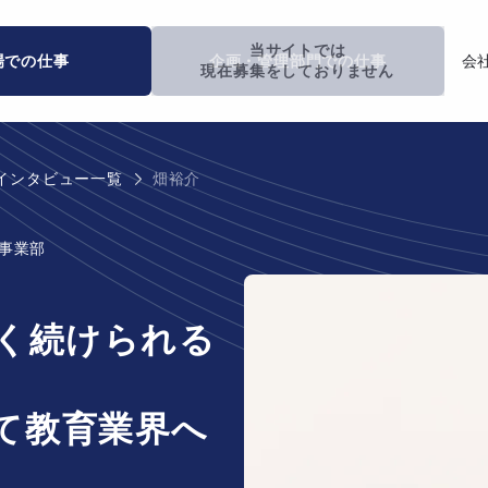
場での仕事
企画・管理部門での仕事
会
インタビュー一覧
畑裕介
室事業部
長く続けられる
て教育業界へ