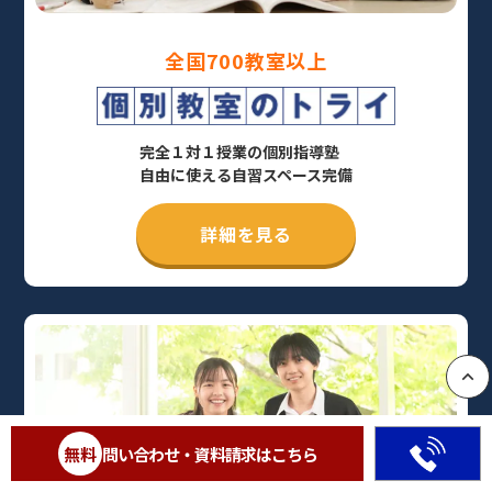
全国700教室以上
完全１対１授業の個別指導塾
自由に使える自習スペース完備
詳細を見る
PAGE
無料
問い合わせ・資料請求はこちら