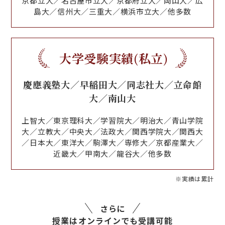
京都立大／名古屋市立大／京都府立大／岡山大／広
島大／信州大／三重大／横浜市立大／他多数
大学受験実績(私立)
慶應義塾大／早稲田大／同志社大／立命館
大／南山大
上智大／東京理科大／学習院大／明治大／青山学院
大／立教大／中央大／法政大／関西学院大／関西大
／日本大／東洋大／駒澤大／専修大／京都産業大／
近畿大／甲南大／龍谷大／他多数
※実績は累計
さらに
授業はオンラインでも受講可能