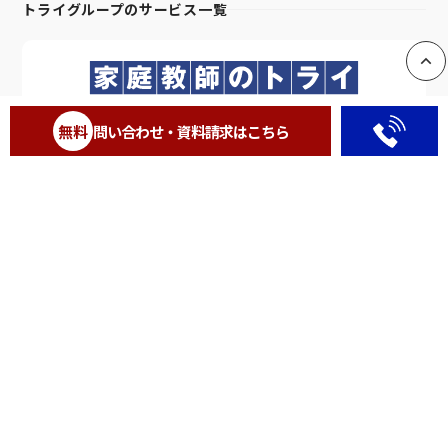
トライグループのサービス一覧
PAGE
全国No.1
の家庭教師
※
無料
問い合わせ・資料請求はこちら
完全1対1授業の個別指導塾
いつでも、どこでも受け
全国No.1
トライの個別
※
られる双方向型のオンラ
指導をご利用しやすい料
イン授業
金で