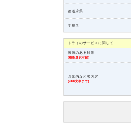
都道府県
学校名
トライのサービスに関して
興味のある対策
(
複数選択可能
)
具体的な相談内容
(
400文字まで
)