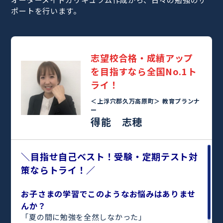
ポートを行います。
志望校合格・成績アップ
を目指すなら全国No.1ト
ライ！
＜上浮穴郡久万高原町＞
教育プランナ
ー
得能 志穂
＼目指せ自己ベスト！受験・定期テスト対
策ならトライ！／
お子さまの学習でこのようなお悩みはありませ
んか？
「夏の間に勉強を全然しなかった」