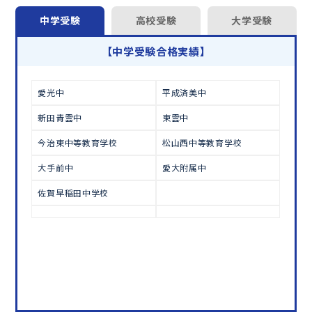
オンラインでの学習面談も承っております。
中学受験
高校受験
大学受験
学習相談のお申し込みは
こちら
【中学受験合格実績】
愛光中
平成済美中
新田青雲中
東雲中
今治東中等教育学校
松山西中等教育学校
大手前中
愛大附属中
佐賀早稲田中学校