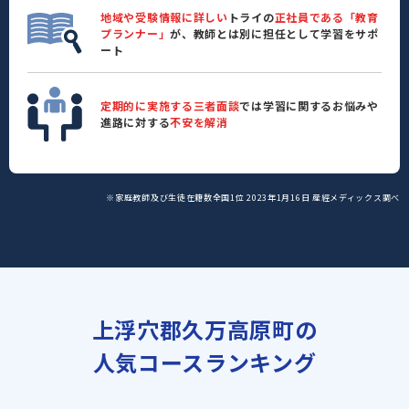
地域や受験情報に詳しい
トライの
正社員である「教育
プランナー」
が、教師とは別に担任として学習をサポ
ート
定期的に実施する三者面談
では学習に関するお悩みや
進路に対する
不安を解消
※家庭教師及び生徒在籍数全国1位 2023年1月16日 産經メディックス調べ
上浮穴郡久万高原町の
人気コースランキング