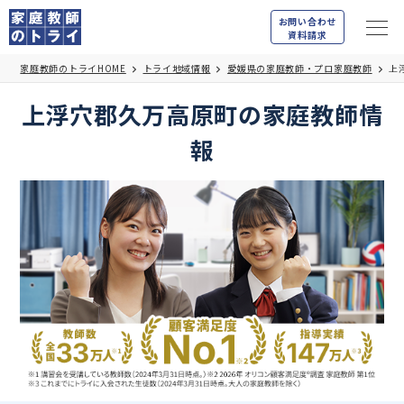
お問い合わせ
資料請求
家庭教師のトライHOME
トライ地域情報
愛媛県の家庭教師・プロ家庭教師
上
上浮穴郡久万高原町の家庭教師情
報