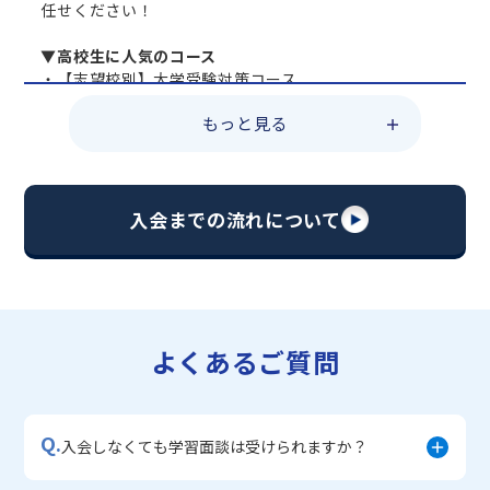
任せください！
▼高校生に人気のコース
・【志望校別】大学受験対策コース
・共通テスト対策コース
もっと見る
・総合型選抜直前対策コース
・定期テスト・内申点対策コース
・苦手科目 総復習コース
・【英語資格検定】対策コース
入会までの流れについて
▼中学生に人気のコース
・【志望校別】公立・私立高校受験対策コース
・定期テスト内申点対策コース
・苦手科目 徹底克服コース
・不登校サポートコース
よくあるご質問
・宿題サポートコース
▼小学生に人気のコース
・私立中学受験対策コース
Q.
・学習習慣定着コース
入会しなくても学習面談は受けられますか？
・算数文章題対策コース