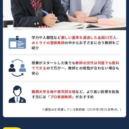
学力や人間性など
厳しい基準を通過した全国33万人
※
のトライの登録教師
の中からお子さまに合う教師をご
紹介
授業がスタートした後でも
教師の交代は何度でも無料
でできる
ので万が一、教師との相性が合わない場合も
安心
難関大学合格や医学部合格
など、より高い目標を目指
す方には
「プロ家庭教師」
がおすすめ
※講習会を受講している教師数（2024年3月31日時点。）