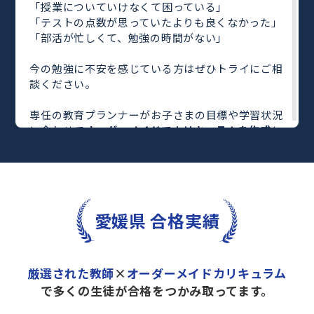
「授業についていけなくて困っている」
「テストの点数が思っていたよりも良くなかった」
「部活が忙しくて、勉強の時間がない」
今の勉強に不安を感じている方はぜひトライにご相
談ください。
専任の教育プランナーがお子さまの目標や学習状況
に合わせて
オーダーメイドでカリキュラムを作成
し
ます。
完全マンツーマン
で自分に合った教師がわかるまで
丁寧に教えてくれるから、効率良く成績アップを目
指せます！
さらに、単元別の学習の理解度がわかる
「AI学習診
愛媛県 合格実績
断」
や授業内容や授業以外の勉強をナビゲートする
「DAILY TRY」
など、豊富な学習コンテンツが
自宅
学習までサポート
します。
厳選された教師
×
オーダーメイドカリキュラム
トライで一緒に“自己最高得点”を目指しません
で多くの生徒が合格をつかみ取ってます。
か？