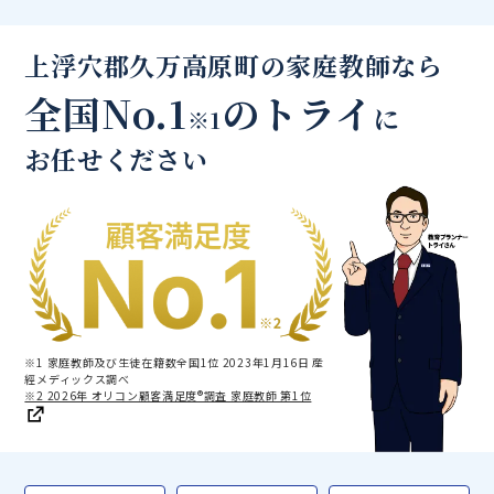
上浮穴郡久万高原町の家庭教師なら
全国No.1
のトライ
に
※1
お任せください
※1 家庭教師及び生徒在籍数全国1位 2023年1月16日 産
經メディックス調べ
※2 2026年 オリコン顧客満足度®調査 家庭教師 第1位