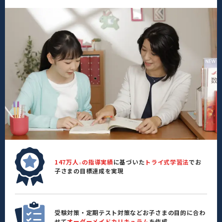
147万人
の指導実績
に基づいた
トライ式学習法
でお
※
子さまの目標達成を実現
受験対策・定期テスト対策などお子さまの目的に合わ
せて
オーダーメイドカリキュラム
を作成