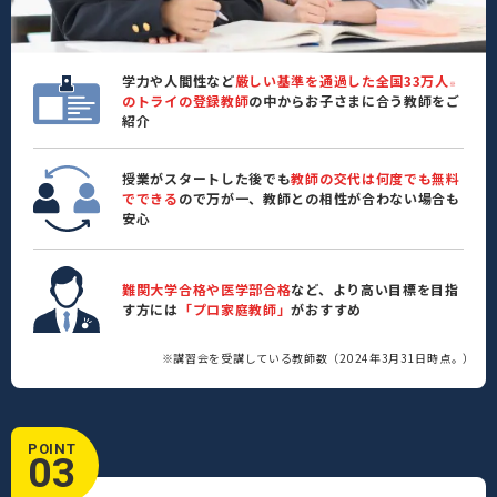
学力や人間性など
厳しい基準を通過した全国33万人
※
のトライの登録教師
の中からお子さまに合う教師をご
紹介
授業がスタートした後でも
教師の交代は何度でも無料
でできる
ので万が一、教師との相性が合わない場合も
安心
難関大学合格や医学部合格
など、より高い目標を目指
す方には
「プロ家庭教師」
がおすすめ
※講習会を受講している教師数（2024年3月31日時点。）
POINT
03