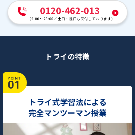
0120-462-013
（
9:00～23:00
／
土日・祝日も受付しております
）
トライの特徴
POINT
01
トライ式学習法による
完全マンツーマン授業