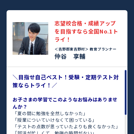
志望校合格・成績アップ
を目指すなら全国No.1ト
ライ！
＜吉野郡東吉野村＞
教育プランナー
仲谷 享輔
＼目指せ自己ベスト！受験・定期テスト対
策ならトライ！／
お子さまの学習でこのようなお悩みはありませ
んか？
「夏の間に勉強を全然しなかった」
「授業についていけなくて困っている」
「テストの点数が思っていたよりも良くなかった」
「部活が忙しくて、勉強の時間がない」