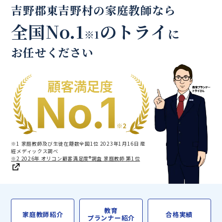
吉野郡東吉野村の家庭教師なら
全国No.1
のトライ
に
※1
お任せください
※1 家庭教師及び生徒在籍数全国1位 2023年1月16日 産
經メディックス調べ
※2 2026年 オリコン顧客満足度®調査 家庭教師 第1位
教育
家庭教師紹介
合格実績
プランナー紹介