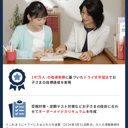
147万人
の指導実績
に基づいた
トライ式学習法
でお
※
子さまの目標達成を実現
受験対策・定期テスト対策などお子さまの目的に合わ
せて
オーダーメイドカリキュラム
を作成
※これまでにトライに入会された生徒数（2024年3月31日時点。大人の家庭教師を