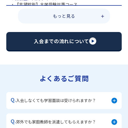
・【志望校別】大学受験対策コース
・共通テスト対策コース
もっと見る
・総合型選抜直前対策コース
・定期テスト・内申点対策コース
・苦手科目 総復習コース
・【英語資格検定】対策コース
入会までの流れについて
▼中学生に人気のコース
・【志望校別】公立・私立高校受験対策コース
・定期テスト内申点対策コース
・苦手科目 徹底克服コース
・不登校サポートコース
よくあるご質問
・宿題サポートコース
▼小学生に人気のコース
・私立中学受験対策コース
Q.
・学習習慣定着コース
入会しなくても学習面談は受けられますか？
・算数文章題対策コース
・中学入学準備コース
Q.
郊外でも家庭教師を派遣してもらえますか？