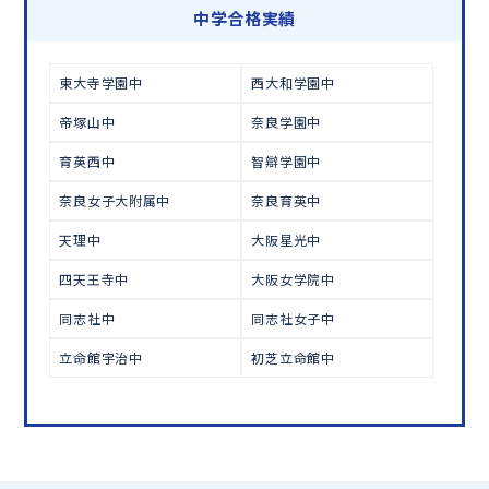
学習相談のお申し込みは
こちら
中学合格実績
東大寺学園中
西大和学園中
帝塚山中
奈良学園中
育英西中
智辯学園中
奈良女子大附属中
奈良育英中
天理中
大阪星光中
四天王寺中
大阪女学院中
同志社中
同志社女子中
立命館宇治中
初芝立命館中