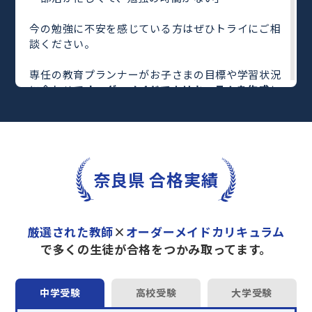
今の勉強に不安を感じている方はぜひトライにご相
談ください。
専任の教育プランナーがお子さまの目標や学習状況
に合わせて
オーダーメイドでカリキュラムを作成
し
ます。
完全マンツーマン
で自分に合った教師がわかるまで
丁寧に教えてくれるから、効率良く成績アップを目
指せます！
さらに、単元別の学習の理解度がわかる
「AI学習診
奈良県 合格実績
断」
や授業内容や授業以外の勉強をナビゲートする
「DAILY TRY」
など、豊富な学習コンテンツが
自宅
学習までサポート
します。
厳選された教師
×
オーダーメイドカリキュラム
トライで一緒に“自己最高得点”を目指しません
で多くの生徒が合格をつかみ取ってます。
か？
オンラインでの学習面談も承っております。
中学受験
高校受験
大学受験