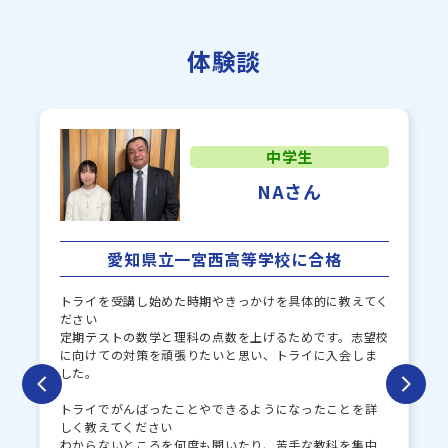
ラサール中学校
甲陽学院中学校
体験談
岐阜東中学校
鶯谷中学校
聖マリア中学校
麗澤瑞浪中学校
中学生
NAさん
愛知県立一宮西高等学校に合格
トライを受講し始めた時期やきっかけを具体的に教えてく
ださい
定期テストの数学と理科の点数を上げるためです。志望校
に向けての対策を頑張りたいと思い、トライに入会しま
した。
トライでがんばったことやできるようになったことを詳
しく教えてください
わからないところを何度も聞いたり、苦手な教科を集中