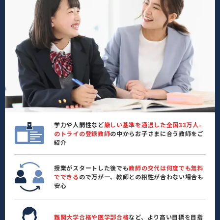
学力や人間性など
厳しい基準を通過した全国33万人
※
のトライの登録教師
の中からお子さまに合う教師をご
紹介
授業がスタートした後でも
教師の交代は何度でも無料
でできる
ので万が一、教師との相性が合わない場合も
安心
難関大学合格や医学部合格
など、より高い目標を目指