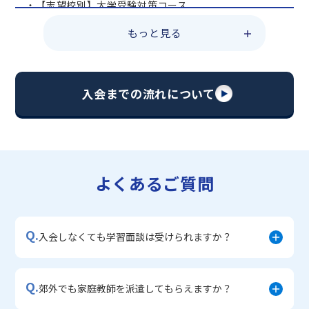
・【志望校別】大学受験対策コース
・共通テスト対策コース
もっと見る
・総合型選抜直前対策コース
・定期テスト・内申点対策コース
・苦手科目 総復習コース
・【英語資格検定】対策コース
入会までの流れについて
▼中学生に人気のコース
・【志望校別】公立・私立高校受験対策コース
・定期テスト内申点対策コース
・苦手科目 徹底克服コース
・不登校サポートコース
よくあるご質問
・宿題サポートコース
▼小学生に人気のコース
・私立中学受験対策コース
Q.
・学習習慣定着コース
入会しなくても学習面談は受けられますか？
・算数文章題対策コース
・中学入学準備コース
Q.
郊外でも家庭教師を派遣してもらえますか？