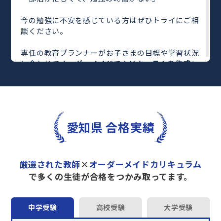
今の勉強に不安を感じている方はぜひトライにご相
談ください。
専任の教育プランナーがお子さまの目標や学習状況
に合わせて
オーダーメイドでカリキュラムを作成
し
ます。
完全マンツーマン
で自分に合った教師がわかるまで
丁寧に教えてくれるから、効率良く成績アップを目
指せます！
さらに、単元別の学習の理解度がわかる
「AI学習診
愛知県 合格実績
断」
や授業内容や授業以外の勉強をナビゲートする
「DAILY TRY」
など、豊富な学習コンテンツが
自宅
学習までサポート
します。
厳選された教師
×
オーダーメイドカリキュラム
トライで一緒に“自己最高得点”を目指しません
で多くの生徒が合格をつかみ取ってます。
か？
オンラインでの学習面談も承っております。
中学受験
高校受験
大学受験