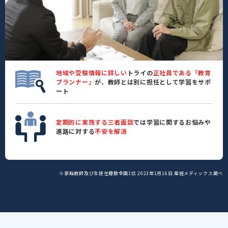
地域や受験情報に詳しい
トライの
正社員である「教育
プランナー」
が、教師とは別に担任として学習をサポ
ート
定期的に実施する三者面談
では学習に関するお悩みや
進路に対する
不安を解消
※家庭教師及び生徒在籍数全国1位 2023年1月16日 産經メディックス調べ