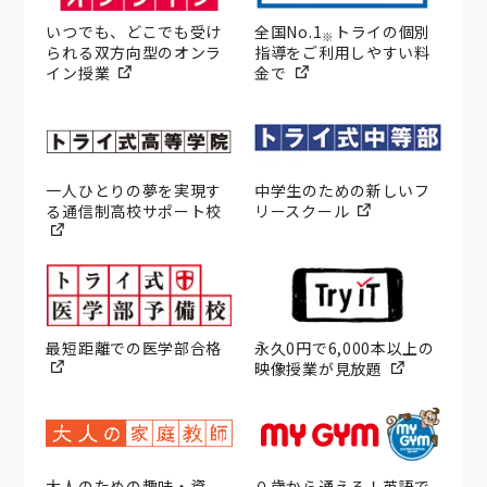
いつでも、どこでも受け
全国No.1
トライの個別
※
られる双方向型のオンラ
指導をご利用しやすい料
イン授業
金で
一人ひとりの夢を実現す
中学生のための新しいフ
る通信制高校サポート校
リースクール
最短距離での医学部合格
永久0円で6,000本以上の
映像授業が見放題
大人のための趣味・資
０歳から通える！英語で