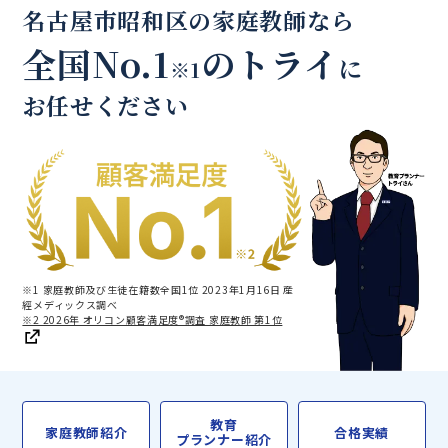
名古屋市昭和区の家庭教師なら
全国No.1
のトライ
に
※1
お任せください
※1 家庭教師及び生徒在籍数全国1位 2023年1月16日 産
經メディックス調べ
※2 2026年 オリコン顧客満足度®調査 家庭教師 第1位
教育
家庭教師紹介
合格実績
プランナー紹介