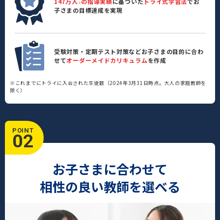
147万人
の指導実績
に基づいた
トライ式学習法
でお
※
子さまの目標達成を実現
受験対策・定期テスト対策などお子さまの目的に合わ
せて
オーダーメイドカリキュラム
を作成
※これまでにトライに入会された生徒数（2024年3月31日時点。大人の家庭教師を
除く）
POINT
02
お子さまに合わせて
相性の良い教師を選べる