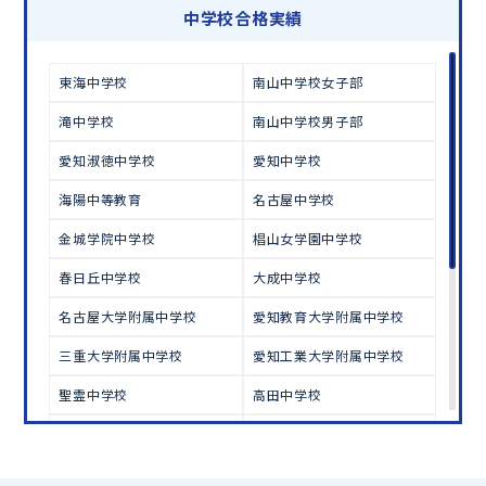
学習相談のお申し込みは
こちら
中学校合格実績
東海中学校
南山中学校女子部
滝中学校
南山中学校男子部
愛知淑徳中学校
愛知中学校
海陽中等教育
名古屋中学校
金城学院中学校
椙山女学園中学校
春日丘中学校
大成中学校
名古屋大学附属中学校
愛知教育大学附属中学校
三重大学附属中学校
愛知工業大学附属中学校
聖霊中学校
高田中学校
四天王寺中学校
同志社中学校
立命館中学校
愛光中学校