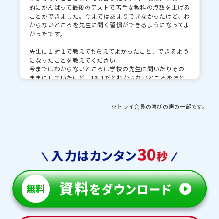
的にがんばって最後のテストで苦手な教科の点数を上げる
ことができました。今まではあまりできなかったけど、わ
からないところを先生に聞く習慣ができるようになってよ
かったです。
先生に１対１で教えてもらえてよかったこと、できるよう
になったことを教えてください
今まではわからないところは学校の先生に聞いたりその
ままにしていたけど、1対1だとわからないところをほと
んど聞いて理解することができました。
先生・教育プランナーとの思い出や印象的な出来事を教
※トライ会員の喜びの声の一部です。
えてください
点数が上がった時に褒めてくれたので、自信を持つこと
ができました。受験直前で不安な時に何度も励ましてく
れました。
トライで授業以外にがんばったことを教えてください
高校入試特訓で受験対策をしてくれたのでよかったです。
朝から一日中勉強することができました。
【保護者様より】
トライ担当者並びに担当の先生の親身な対応は感謝しか
ありません。