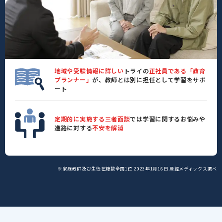
地域や受験情報に詳しい
トライの
正社員である「教育
プランナー」
が、教師とは別に担任として学習をサポ
ート
定期的に実施する三者面談
では学習に関するお悩みや
進路に対する
不安を解消
※家庭教師及び生徒在籍数全国1位 2023年1月16日 産經メディックス調べ