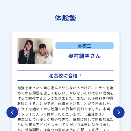
ラサール中学校
甲陽学院中学校
体験談
岐阜東中学校
鶯谷中学校
聖マリア中学校
麗澤瑞浪中学校
高校生
奥村絹空さん
北高校に合格！
勉強をまったく自ら進んでやらなかったけど、トライを始
めてから課題を出してもらい、やらないといけない環境を
作って勉強するようになりました。また、苦手教科を得意
教科にすることができ、成績を上げることができました。
トライを始めてから勉強への姿勢が変わりました。本当
にトライに入って良かったと思います。（生徒さま）
先生はとても優しく熱心な方で、受験に対して無知な私た
ちに的確なアドバイスをしてくださり本当に助かりまし
た。受験間際には自分の事のように心配して応援してく