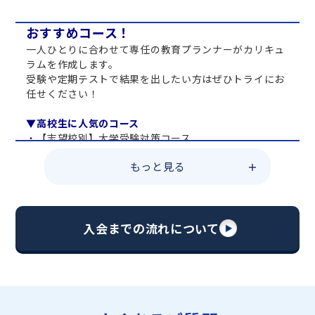
おすすめコース！
一人ひとりに合わせて専任の教育プランナーがカリキュ
ラムを作成します。
受験や定期テストで結果を出したい方はぜひトライにお
任せください！
▼高校生に人気のコース
・【志望校別】大学受験対策コース
・共通テスト対策コース
もっと見る
・総合型選抜直前対策コース
・定期テスト・内申点対策コース
・苦手科目 総復習コース
・【英語資格検定】対策コース
入会までの流れについて
▼中学生に人気のコース
・【志望校別】公立・私立高校受験対策コース
・定期テスト内申点対策コース
・苦手科目 徹底克服コース
・不登校サポートコース
・宿題サポートコース