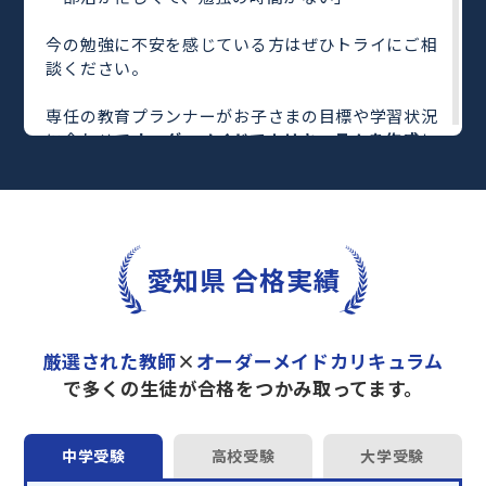
今の勉強に不安を感じている方はぜひトライにご相
談ください。
専任の教育プランナーがお子さまの目標や学習状況
に合わせて
オーダーメイドでカリキュラムを作成
し
ます。
完全マンツーマン
で自分に合った教師がわかるまで
丁寧に教えてくれるから、効率良く成績アップを目
指せます！
さらに、単元別の学習の理解度がわかる
「AI学習診
愛知県 合格実績
断」
や授業内容や授業以外の勉強をナビゲートする
「DAILY TRY」
など、豊富な学習コンテンツが
自宅
学習までサポート
します。
厳選された教師
×
オーダーメイドカリキュラム
トライで一緒に“自己最高得点”を目指しません
で多くの生徒が合格をつかみ取ってます。
か？
オンラインでの学習面談も承っております。
中学受験
高校受験
大学受験