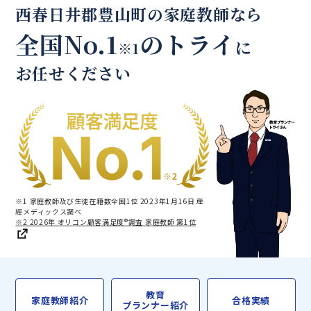
西春日井郡豊山町の家庭教師なら
全国No.1
のトライ
に
※1
お任せください
※1 家庭教師及び生徒在籍数全国1位 2023年1月16日 産
經メディックス調べ
※2 2026年 オリコン顧客満足度®調査 家庭教師 第1位
教育
家庭教師紹介
合格実績
プランナー紹介