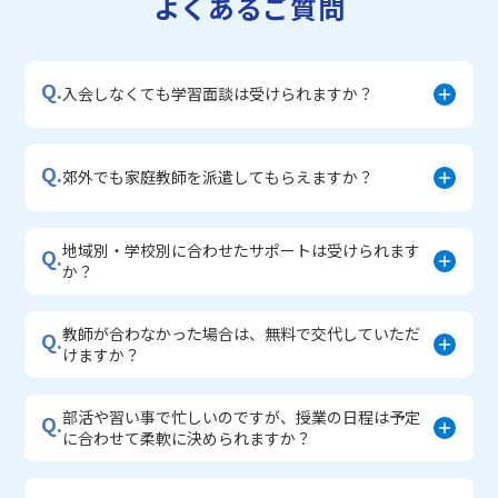
よくあるご質問
▼小学生に人気のコース
・私立中学受験対策コース
Q.
・学習習慣定着コース
入会しなくても学習面談は受けられますか？
・算数文章題対策コース
・中学入学準備コース
Q.
郊外でも家庭教師を派遣してもらえますか？
地域別・学校別に合わせたサポートは受けられます
Q.
か？
教師が合わなかった場合は、無料で交代していただ
Q.
けますか？
部活や習い事で忙しいのですが、授業の日程は予定
Q.
に合わせて柔軟に決められますか？