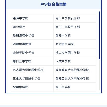
学習相談のお申し込みは
こちら
中学校合格実績
東海中学校
南山中学校女子部
滝中学校
南山中学校男子部
愛知淑徳中学校
愛知中学校
海陽中等教育
名古屋中学校
金城学院中学校
椙山女学園中学校
春日丘中学校
大成中学校
名古屋大学附属中学校
愛知教育大学附属中学校
三重大学附属中学校
愛知工業大学附属中学校
聖霊中学校
高田中学校
四天王寺中学校
同志社中学校
立命館中学校
愛光中学校