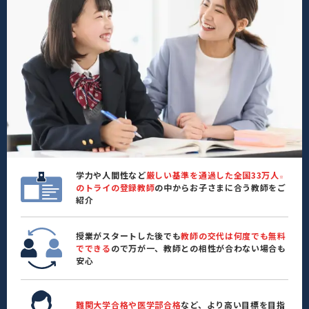
学力や人間性など
厳しい基準を通過した全国33万人
※
のトライの登録教師
の中からお子さまに合う教師をご
紹介
授業がスタートした後でも
教師の交代は何度でも無料
でできる
ので万が一、教師との相性が合わない場合も
安心
難関大学合格や医学部合格
など、より高い目標を目指