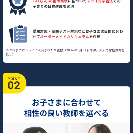
147万人
の指導実績
に基づいた
トライ式学習法
でお
※
子さまの目標達成を実現
受験対策・定期テスト対策などお子さまの目的に合わ
せて
オーダーメイドカリキュラム
を作成
※これまでにトライに入会された生徒数（2024年3月31日時点。大人の家庭教師を
除く）
POINT
02
お子さまに合わせて
相性の良い教師を選べる