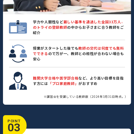
学力や人間性など
厳しい基準を通過した全国33万人
※
のトライの登録教師
の中からお子さまに合う教師をご
紹介
授業がスタートした後でも
教師の交代は何度でも無料
でできる
ので万が一、教師との相性が合わない場合も
安心
難関大学合格や医学部合格
など、より高い目標を目指
す方には
「プロ家庭教師」
がおすすめ
※講習会を受講している教師数（2024年3月31日時点。）
POINT
03