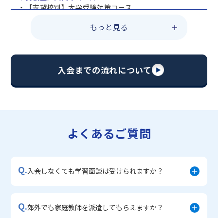
・【志望校別】大学受験対策コース
・共通テスト対策コース
もっと見る
・総合型選抜直前対策コース
・定期テスト・内申点対策コース
・苦手科目 総復習コース
・【英語資格検定】対策コース
入会までの流れについて
▼中学生に人気のコース
・【志望校別】公立・私立高校受験対策コース
・定期テスト内申点対策コース
・苦手科目 徹底克服コース
・不登校サポートコース
よくあるご質問
・宿題サポートコース
▼小学生に人気のコース
・私立中学受験対策コース
Q.
・学習習慣定着コース
入会しなくても学習面談は受けられますか？
・算数文章題対策コース
・中学入学準備コース
Q.
郊外でも家庭教師を派遣してもらえますか？