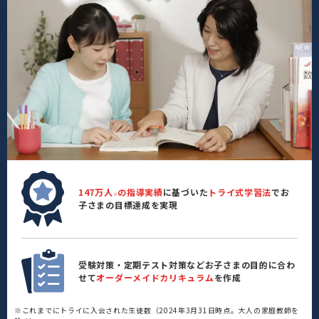
147万人
の指導実績
に基づいた
トライ式学習法
でお
※
子さまの目標達成を実現
受験対策・定期テスト対策などお子さまの目的に合わ
せて
オーダーメイドカリキュラム
を作成
※これまでにトライに入会された生徒数（2024年3月31日時点。大人の家庭教師を