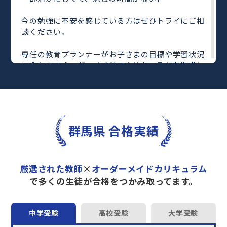
今の勉強に不安を感じている方はぜひトライにご相
談ください。
専任の教育プランナーがお子さまの目標や学習状況
に合わせて
オーダーメイドでカリキュラムを作成
し
ます。
完全マンツーマン
で自分に合った教師がわかるまで
丁寧に教えてくれるから、効率良く成績アップを目
指せます！
さらに、単元別の学習の理解度がわかる
「AI学習診
群馬県 合格実績
断」
や授業内容や授業以外の勉強をナビゲートする
「DAILY TRY」
など、豊富な学習コンテンツが
自宅
学習までサポート
します。
厳選された教師
×
オーダーメイドカリキュラム
トライで一緒に“自己最高得点”を目指しません
で多くの生徒が合格をつかみ取ってます。
か？
オンラインでの学習面談も承っております。
中学受験
高校受験
大学受験