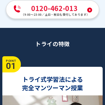
0120-462-013
（
9:00～23:00
／
土日・祝日も受付しております
）
トライの特徴
POINT
01
トライ式学習法による
完全マンツーマン授業