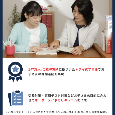
147万人
の指導実績
に基づいた
トライ式学習法
でお
※
子さまの目標達成を実現
受験対策・定期テスト対策などお子さまの目的に合わ
せて
オーダーメイドカリキュラム
を作成
※これまでにトライに入会された生徒数（2024年3月31日時点。大人の家庭教師を