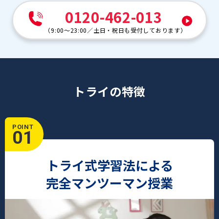
0120-462-013
（
9:00～23:00
／
土日・祝日も受付しております
）
トライの特徴
POINT
01
トライ式学習法による
完全マンツーマン授業