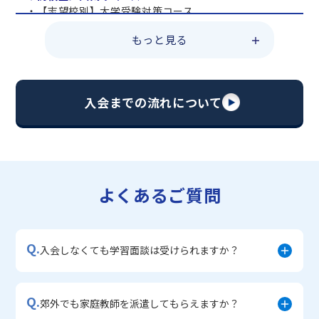
・【志望校別】大学受験対策コース
・共通テスト対策コース
もっと見る
・総合型選抜直前対策コース
・定期テスト・内申点対策コース
・苦手科目 総復習コース
・【英語資格検定】対策コース
入会までの流れについて
▼中学生に人気のコース
・【志望校別】公立・私立高校受験対策コース
・定期テスト内申点対策コース
・苦手科目 徹底克服コース
・不登校サポートコース
よくあるご質問
・宿題サポートコース
▼小学生に人気のコース
・私立中学受験対策コース
Q.
・学習習慣定着コース
入会しなくても学習面談は受けられますか？
・算数文章題対策コース
・中学入学準備コース
Q.
郊外でも家庭教師を派遣してもらえますか？