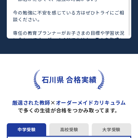
今の勉強に不安を感じている方はぜひトライにご相
談ください。
専任の教育プランナーがお子さまの目標や学習状況
に合わせて
オーダーメイドでカリキュラムを作成
し
ます。
完全マンツーマン
で自分に合った教師がわかるまで
丁寧に教えてくれるから、効率良く成績アップを目
指せます！
さらに、単元別の学習の理解度がわかる
「AI学習診
石川県 合格実績
断」
や授業内容や授業以外の勉強をナビゲートする
「DAILY TRY」
など、豊富な学習コンテンツが
自宅
学習までサポート
します。
厳選された教師
×
オーダーメイドカリキュラム
トライで一緒に“自己最高得点”を目指しません
で多くの生徒が合格をつかみ取ってます。
か？
オンラインでの学習面談も承っております。
中学受験
高校受験
大学受験