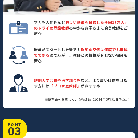
学力や人間性など
厳しい基準を通過した全国33万人
※
のトライの登録教師
の中からお子さまに合う教師をご
紹介
授業がスタートした後でも
教師の交代は何度でも無料
でできる
ので万が一、教師との相性が合わない場合も
安心
難関大学合格や医学部合格
など、より高い目標を目指
す方には
「プロ家庭教師」
がおすすめ
※講習会を受講している教師数（2024年3月31日時点。）
POINT
03