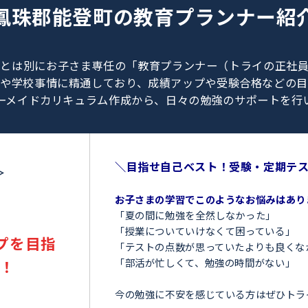
0120-462-013
（
9:00～23:00
／
土日・祝日も受付しております
）
鳳珠郡能登町の
教育プラン
、教師とは別にお子さま専任の「教育プランナー（ト
験情報や学校事情に精通しており、成績アップや受験
オーダーメイドカリキュラム作成から、日々の勉強のサ