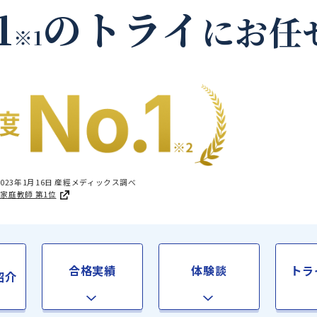
鳳珠郡能登町の家庭教
.1
のトライ
に
※1
国1位 2023年1月16日 産經メディックス調べ
足度®調査 家庭教師 第1位