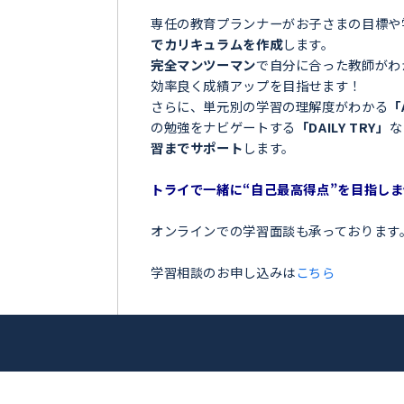
＼目指せ自己ベスト！受
能登町＞
ンナー
お子さまの学習でこのような
光
「夏の間に勉強を全然しなか
「授業についていけなくて困
アップを目指
「テストの点数が思っていた
「部活が忙しくて、勉強の時
トライ！
今の勉強に不安を感じている
専任の教育プランナーがお子
でカリキュラムを作成
します
完全マンツーマン
で自分に合
効率良く成績アップを目指せ
さらに、単元別の学習の理解
の勉強をナビゲートする
「DA
習までサポート
します。