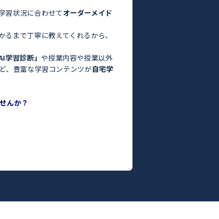
験・定期テスト対策ならトライ！／
お悩みはありませんか？
った」
っている」
よりも良くなかった」
間がない」
方はぜひトライにご相談ください。
さまの目標や学習状況に合わせて
オーダーメイド
。
った教師がわかるまで丁寧に教えてくれるから、
ます！
度がわかる
「AI学習診断」
や授業内容や授業以外
ILY TRY」
など、豊富な学習コンテンツが
自宅学