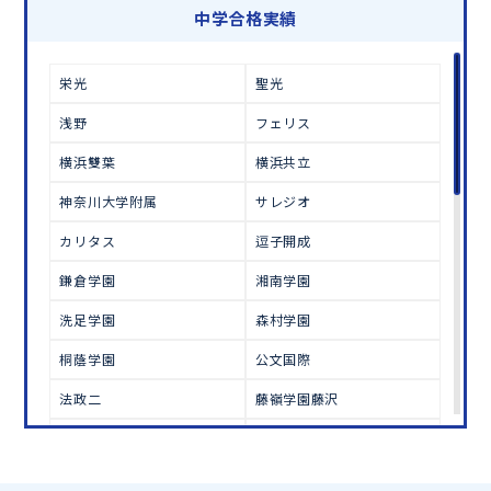
学習相談のお申し込みは
こちら
中学合格実績
栄光
聖光
浅野
フェリス
横浜雙葉
横浜共立
神奈川大学附属
サレジオ
カリタス
逗子開成
鎌倉学園
湘南学園
洗足学園
森村学園
桐蔭学園
公文国際
法政二
藤嶺学園藤沢
湘南白百合学園
鎌倉女学院
慶應普通部・中等部・湘南
東海大相模