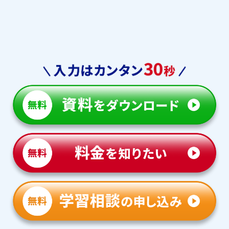
藤沢
清泉女学院
横浜国大横浜・鎌倉
横浜隼人
山手学院
神奈川学園
横浜中学校
早稲田実業
青山学院
品川女子
攻玉社
相模原中等教育
市立南
平塚中等教育
相模原女子
成城学園
青山学院
帝京八王子
関東学院
昭和女子