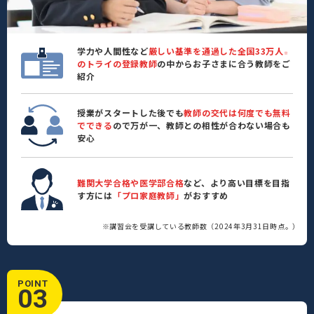
学力や人間性など
厳しい基準を通過した全国33万人
※
のトライの登録教師
の中からお子さまに合う教師をご
紹介
授業がスタートした後でも
教師の交代は何度でも無料
でできる
ので万が一、教師との相性が合わない場合も
安心
難関大学合格や医学部合格
など、より高い目標を目指
す方には
「プロ家庭教師」
がおすすめ
※講習会を受講している教師数（2024年3月31日時点。）
POINT
03