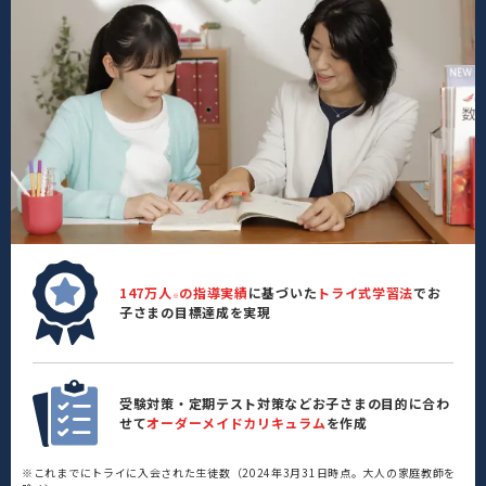
147万人
の指導実績
に基づいた
トライ式学習法
でお
※
子さまの目標達成を実現
受験対策・定期テスト対策などお子さまの目的に合わ
せて
オーダーメイドカリキュラム
を作成
※これまでにトライに入会された生徒数（2024年3月31日時点。大人の家庭教師を