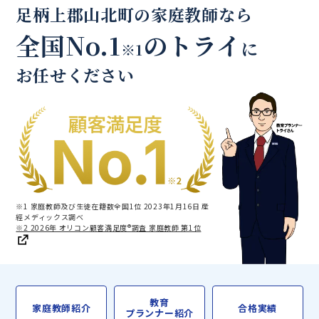
足柄上郡山北町の家庭教師なら
全国No.1
のトライ
に
※1
お任せください
※1 家庭教師及び生徒在籍数全国1位 2023年1月16日 産
經メディックス調べ
※2 2026年 オリコン顧客満足度®調査 家庭教師 第1位
教育
家庭教師紹介
合格実績
プランナー紹介