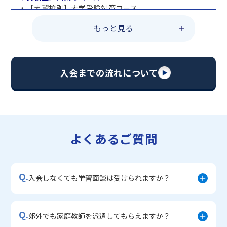
・【志望校別】大学受験対策コース
・共通テスト対策コース
もっと見る
・総合型選抜直前対策コース
・定期テスト・内申点対策コース
・苦手科目 総復習コース
・【英語資格検定】対策コース
入会までの流れについて
▼中学生に人気のコース
・【志望校別】公立・私立高校受験対策コース
・定期テスト内申点対策コース
・苦手科目 徹底克服コース
・不登校サポートコース
よくあるご質問
・宿題サポートコース
▼小学生に人気のコース
・私立中学受験対策コース
Q.
・学習習慣定着コース
入会しなくても学習面談は受けられますか？
・算数文章題対策コース
・中学入学準備コース
Q.
郊外でも家庭教師を派遣してもらえますか？