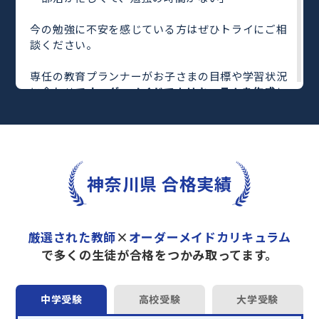
今の勉強に不安を感じている方はぜひトライにご相
談ください。
専任の教育プランナーがお子さまの目標や学習状況
に合わせて
オーダーメイドでカリキュラムを作成
し
ます。
完全マンツーマン
で自分に合った教師がわかるまで
丁寧に教えてくれるから、効率良く成績アップを目
指せます！
さらに、単元別の学習の理解度がわかる
「AI学習診
神奈川県 合格実績
断」
や授業内容や授業以外の勉強をナビゲートする
「DAILY TRY」
など、豊富な学習コンテンツが
自宅
学習までサポート
します。
厳選された教師
×
オーダーメイドカリキュラム
トライで一緒に“自己最高得点”を目指しません
で多くの生徒が合格をつかみ取ってます。
か？
オンラインでの学習面談も承っております。
中学受験
高校受験
大学受験