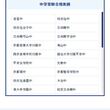
学習相談のお申し込みは
こちら
中学受験合格実績
洛星中
同志社中
同志社女子中
立命館中
立命館守山中
立命館宇治中
京都産業大学付属中
東山中
西京高等学校付属中
龍谷大学付属平安中
平安女学院中
文教中
京都橘中
京都聖母学院中
同志社香里中
大谷中
東大寺学園中
初芝立命館中
高槻中
淳心学院中
和歌山大附属中
武庫川女子中