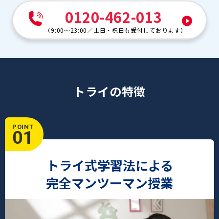
0120-462-013
（
9:00～23:00
／
土日・祝日も受付しております
）
トライの特徴
POINT
01
トライ式学習法による
完全マンツーマン授業