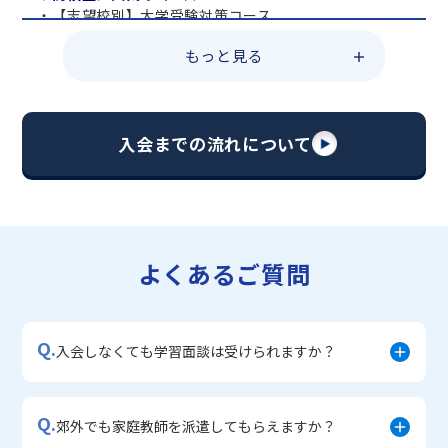
・【志望校別】大学受験対策コース
・共通テスト対策コース
もっと見る
・総合型選抜直前対策コース
・定期テスト・内申点対策コース
・苦手科目 総復習コース
・【英語資格検定】対策コース
入会までの流れについて
▼中学生に人気のコース
・【志望校別】公立・私立高校受験対策コース
・定期テスト内申点対策コース
・苦手科目 徹底克服コース
・不登校サポートコース
よくあるご質問
・宿題サポートコース
▼小学生に人気のコース
・私立中学受験対策コース
Q.
・学習習慣定着コース
入会しなくても学習面談は受けられますか？
・算数文章題対策コース
・中学入学準備コース
Q.
郊外でも家庭教師を派遣してもらえますか？