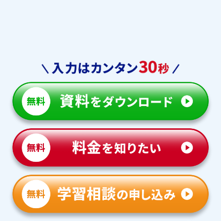
仁川学院中
上宮中
清風南海中
奈良学園中
土佐塾中
プール学院中
啓明学院中
大阪女学院中
帝塚山学院中
西大和学園中
親和女子中
白陵中
大阪学芸中
大阪桐蔭中
桃山学院中