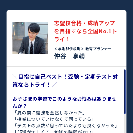
志望校合格・成績アップ
を目指すなら全国No.1ト
ライ！
＜与謝郡伊根町＞
教育プランナー
仲谷 享輔
＼目指せ自己ベスト！受験・定期テスト対
策ならトライ！／
お子さまの学習でこのようなお悩みはありませ
んか？
「夏の間に勉強を全然しなかった」
「授業についていけなくて困っている」
「テストの点数が思っていたよりも良くなかった」
「部活が忙しくて、勉強の時間がない」