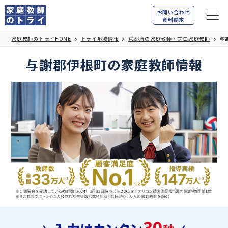
お問い合わせ
資料請求
家庭教師のトライHOME
トライ地域情報
京都府の家庭教師・プロ家庭教師
与
与謝郡伊根町の家庭教師情報