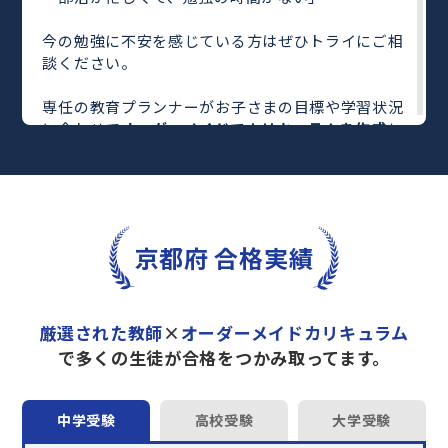
今の勉強に不安を感じている方はぜひトライにご相
談ください。
専任の教育プランナーがお子さまの目標や学習状況
に合わせて
オーダーメイドでカリキュラムを作成
し
ます。
完全マンツーマン
で自分に合った教師がわかるまで
丁寧に教えてくれるから、効率良く成績アップを目
指せます！
さらに、単元別の学習の理解度がわかる
「AI学習診
京都府 合格実績
断」
や授業内容や授業以外の勉強をナビゲートする
「DAILY TRY」
など、豊富な学習コンテンツが
自宅
学習までサポート
します。
厳選された教師
×
オーダーメイドカリキュラム
トライで一緒に“自己最高得点”を目指しません
で多くの生徒が合格をつかみ取ってます。
か？
オンラインでの学習面談も承っております。
中学受験
高校受験
大学受験