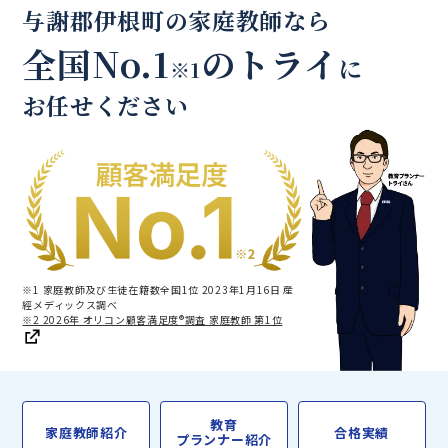
与謝郡伊根町の家庭教師なら
全国No.1
のトライ
に
※1
お任せください
※1 家庭教師及び生徒在籍数全国1位 2023年1月16日 産
經メディックス調べ
※2 2026年 オリコン顧客満足度®調査 家庭教師 第1位
教育
家庭教師紹介
合格実績
プランナー紹介