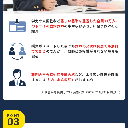
学力や人間性など
厳しい基準を通過した全国33万人
※
のトライの登録教師
の中からお子さまに合う教師をご
紹介
授業がスタートした後でも
教師の交代は何度でも無料
でできる
ので万が一、教師との相性が合わない場合も
安心
難関大学合格や医学部合格
など、より高い目標を目指
す方には
「プロ家庭教師」
がおすすめ
※講習会を受講している教師数（2024年3月31日時点。）
POINT
03