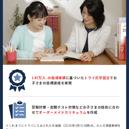
147万人
の指導実績
に基づいた
トライ式学習法
でお
※
子さまの目標達成を実現
受験対策・定期テスト対策などお子さまの目的に合わ
せて
オーダーメイドカリキュラム
を作成
※これまでにトライに入会された生徒数（2024年3月31日時点。大人の家庭教師を