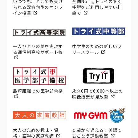
いつでも、どこでも受け
全国No.1
トライの個別
※
られる双方向型のオンラ
指導をご利用しやすい料
イン授業
金で
一人ひとりの夢を実現す
中学生のための新しいフ
る通信制高校サポート校
リースクール
最短距離での医学部合格
永久0円で6,000本以上の
映像授業が見放題
大人のための趣味・資
０歳から通える！英語で
格・語学の家庭教師
おこなう運動教室