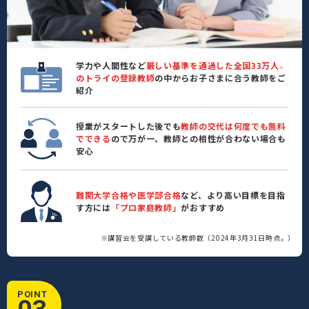
学力や人間性など
厳しい基準を通過した全国33万人
※
のトライの登録教師
の中からお子さまに合う教師をご
紹介
授業がスタートした後でも
教師の交代は何度でも無料
でできる
ので万が一、教師との相性が合わない場合も
安心
難関大学合格や医学部合格
など、より高い目標を目指
す方には
「プロ家庭教師」
がおすすめ
※講習会を受講している教師数（2024年3月31日時点。）
POINT