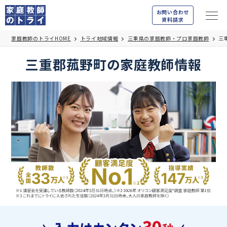
お問い合わせ
資料請求
家庭教師のトライHOME
トライ地域情報
三重県の家庭教師・プロ家庭教師
三
三重郡菰野町の家庭教師情報