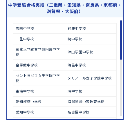
学習相談のお申し込みは
こちら
中学受験合格実績（三重県・愛知県・奈良県・京都府・
滋賀県・大阪府）
高田中学校
鈴鹿中学校
三重中学校
暁中学校
三重大学教育学部附属中学
津田学園中学校
校
皇學館中学校
海星中学校
セントヨゼフ女子学園中学
メリノール女子学院中学校
校
東海中学校
滝中学校
愛知淑徳中学校
海陽学園中等教育学校
愛知中学校
名古屋中学校
春日丘中学校
金城学院中学校