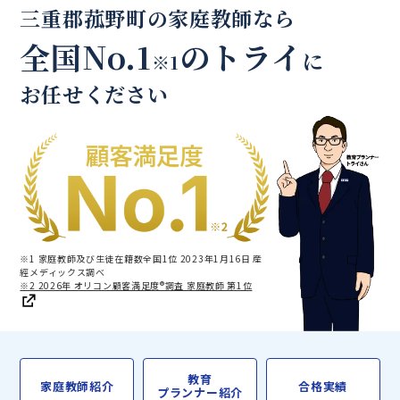
三重郡菰野町の家庭教師なら
全国No.1
のトライ
に
※1
お任せください
※1 家庭教師及び生徒在籍数全国1位 2023年1月16日 産
經メディックス調べ
※2 2026年 オリコン顧客満足度®調査 家庭教師 第1位
教育
家庭教師紹介
合格実績
プランナー紹介