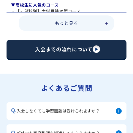
▼高校生に人気のコース
・【志望校別】大学受験対策コース
・共通テスト対策コース
もっと見る
・総合型選抜直前対策コース
・定期テスト・内申点対策コース
・苦手科目 総復習コース
・【英語資格検定】対策コース
入会までの流れについて
▼中学生に人気のコース
・【志望校別】公立・私立高校受験対策コース
・定期テスト内申点対策コース
・苦手科目 徹底克服コース
・不登校サポートコース
よくあるご質問
・宿題サポートコース
▼小学生に人気のコース
・私立中学受験対策コース
Q.
・学習習慣定着コース
入会しなくても学習面談は受けられますか？
・算数文章題対策コース
・中学入学準備コース
Q.