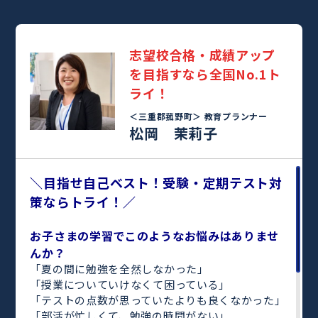
志望校合格・成績アップ
を目指すなら全国No.1ト
ライ！
＜三重郡菰野町＞
教育プランナー
松岡 茉莉子
＼目指せ自己ベスト！受験・定期テスト対
策ならトライ！／
お子さまの学習でこのようなお悩みはありませ
んか？
「夏の間に勉強を全然しなかった」
「授業についていけなくて困っている」
「テストの点数が思っていたよりも良くなかった」
「部活が忙しくて、勉強の時間がない」