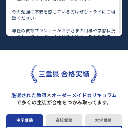
今の勉強に不安を感じている方はぜひトライにご相
談ください。
専任の教育プランナーがお子さまの目標や学習状況
に合わせて
オーダーメイドでカリキュラムを作成
し
ます。
完全マンツーマン
で自分に合った教師がわかるまで
丁寧に教えてくれるから、効率良く成績アップを目
指せます！
さらに、単元別の学習の理解度がわかる
「AI学習診
三重県 合格実績
断」
や授業内容や授業以外の勉強をナビゲートする
「DAILY TRY」
など、豊富な学習コンテンツが
自宅
学習までサポート
します。
厳選された教師
×
オーダーメイドカリキュラム
トライで一緒に“自己最高得点”を目指しません
で多くの生徒が合格をつかみ取ってます。
か？
オンラインでの学習面談も承っております。
中学受験
高校受験
大学受験