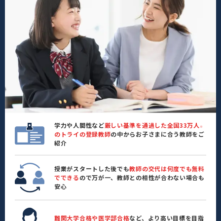
学力や人間性など
厳しい基準を通過した全国33万人
※
のトライの登録教師
の中からお子さまに合う教師をご
紹介
授業がスタートした後でも
教師の交代は何度でも無料
でできる
ので万が一、教師との相性が合わない場合も
安心
難関大学合格や医学部合格
など、より高い目標を目指