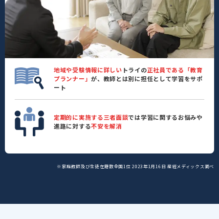
地域や受験情報に詳しい
トライの
正社員である「教育
プランナー」
が、教師とは別に担任として学習をサポ
ート
定期的に実施する三者面談
では学習に関するお悩みや
進路に対する
不安を解消
※家庭教師及び生徒在籍数全国1位 2023年1月16日 産經メディックス調べ