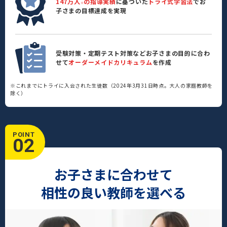
147万人
の指導実績
に基づいた
トライ式学習法
でお
※
子さまの目標達成を実現
受験対策・定期テスト対策などお子さまの目的に合わ
せて
オーダーメイドカリキュラム
を作成
※これまでにトライに入会された生徒数（2024年3月31日時点。大人の家庭教師を
除く）
POINT
02
お子さまに合わせて
相性の良い教師を選べる