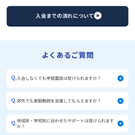
・苦手科目 総復習コース
・【英語資格検定】対策コース
入会までの流れについて
▼中学生に人気のコース
・【志望校別】公立・私立高校受験対策コース
・定期テスト内申点対策コース
・苦手科目 徹底克服コース
・不登校サポートコース
よくあるご質問
・宿題サポートコース
▼小学生に人気のコース
・私立中学受験対策コース
Q.
・学習習慣定着コース
入会しなくても学習面談は受けられますか？
・算数文章題対策コース
・中学入学準備コース
Q.
郊外でも家庭教師を派遣してもらえますか？
地域別・学校別に合わせたサポートは受けられます
Q.
か？