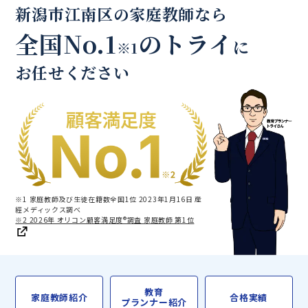
新潟市江南区の家庭教師なら
全国No.1
のトライ
に
※1
お任せください
※1 家庭教師及び生徒在籍数全国1位 2023年1月16日 産
經メディックス調べ
※2 2026年 オリコン顧客満足度®調査 家庭教師 第1位
教育
家庭教師紹介
合格実績
プランナー紹介