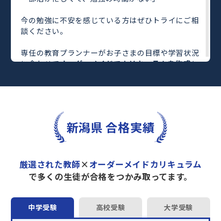
今の勉強に不安を感じている方はぜひトライにご相
談ください。
専任の教育プランナーがお子さまの目標や学習状況
に合わせて
オーダーメイドでカリキュラムを作成
し
ます。
完全マンツーマン
で自分に合った教師がわかるまで
丁寧に教えてくれるから、効率良く成績アップを目
指せます！
さらに、単元別の学習の理解度がわかる
「AI学習診
新潟県 合格実績
断」
や授業内容や授業以外の勉強をナビゲートする
「DAILY TRY」
など、豊富な学習コンテンツが
自宅
学習までサポート
します。
厳選された教師
×
オーダーメイドカリキュラム
トライで一緒に“自己最高得点”を目指しません
で多くの生徒が合格をつかみ取ってます。
か？
オンラインでの学習面談も承っております。
中学受験
高校受験
大学受験