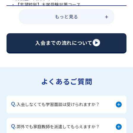
・【志望校別】大学受験対策コース
・共通テスト対策コース
もっと見る
・総合型選抜直前対策コース
・定期テスト・内申点対策コース
・苦手科目 総復習コース
・【英語資格検定】対策コース
入会までの流れについて
▼中学生に人気のコース
・【志望校別】公立・私立高校受験対策コース
・定期テスト内申点対策コース
・苦手科目 徹底克服コース
・不登校サポートコース
よくあるご質問
・宿題サポートコース
▼小学生に人気のコース
・私立中学受験対策コース
Q.
・学習習慣定着コース
入会しなくても学習面談は受けられますか？
・算数文章題対策コース
・中学入学準備コース
Q.
郊外でも家庭教師を派遣してもらえますか？