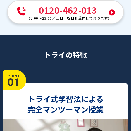
0120-462-013
（
9:00～23:00
／
土日・祝日も受付しております
）
トライの特徴
POINT
01
トライ式学習法による
完全マンツーマン授業