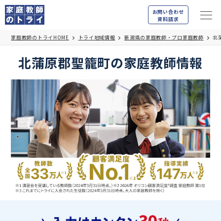
お問い合わせ
資料請求
家庭教師のトライHOME
トライ地域情報
新潟県の家庭教師・プロ家庭教師
北
北蒲原郡聖籠町の家庭教師情報