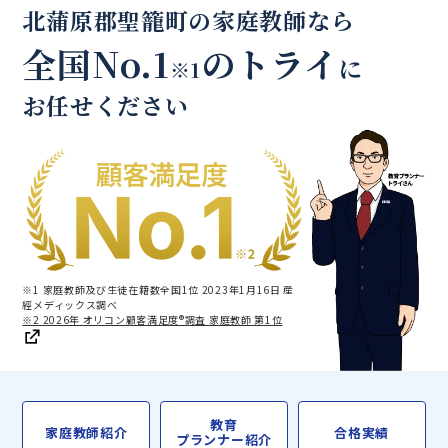
北蒲原郡聖籠町の家庭教師なら
全国No.1
のトライ
に
※1
お任せください
※1 家庭教師及び生徒在籍数全国1位 2023年1月16日 産
經メディックス調べ
※2 2026年 オリコン顧客満足度®調査 家庭教師 第1位
教育
家庭教師紹介
合格実績
プランナー紹介