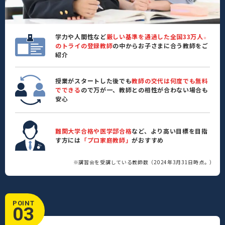
学力や人間性など
厳しい基準を通過した全国33万人
※
のトライの登録教師
の中からお子さまに合う教師をご
紹介
授業がスタートした後でも
教師の交代は何度でも無料
でできる
ので万が一、教師との相性が合わない場合も
安心
難関大学合格や医学部合格
など、より高い目標を目指
す方には
「プロ家庭教師」
がおすすめ
※講習会を受講している教師数（2024年3月31日時点。）
POINT
03