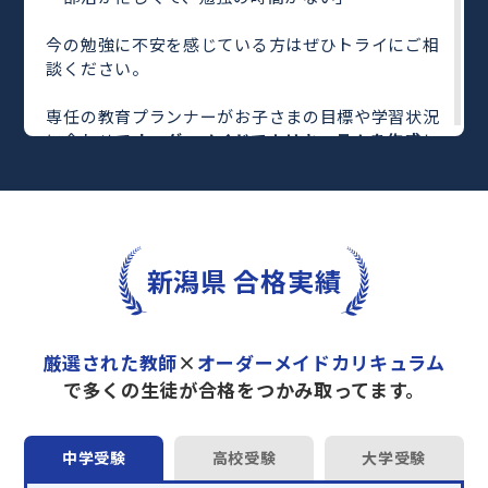
今の勉強に不安を感じている方はぜひトライにご相
談ください。
専任の教育プランナーがお子さまの目標や学習状況
に合わせて
オーダーメイドでカリキュラムを作成
し
ます。
完全マンツーマン
で自分に合った教師がわかるまで
丁寧に教えてくれるから、効率良く成績アップを目
指せます！
さらに、単元別の学習の理解度がわかる
「AI学習診
新潟県 合格実績
断」
や授業内容や授業以外の勉強をナビゲートする
「DAILY TRY」
など、豊富な学習コンテンツが
自宅
学習までサポート
します。
厳選された教師
×
オーダーメイドカリキュラム
トライで一緒に“自己最高得点”を目指しません
で多くの生徒が合格をつかみ取ってます。
か？
オンラインでの学習面談も承っております。
中学受験
高校受験
大学受験