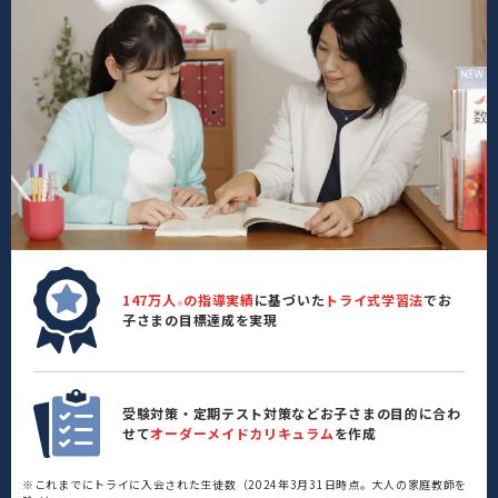
147万人
の指導実績
に基づいた
トライ式学習法
でお
※
子さまの目標達成を実現
受験対策・定期テスト対策などお子さまの目的に合わ
せて
オーダーメイドカリキュラム
を作成
※これまでにトライに入会された生徒数（2024年3月31日時点。大人の家庭教師を