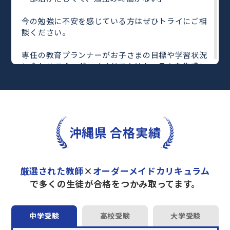
今の勉強に不安を感じている方はぜひトライにご相
談ください。
専任の教育プランナーがお子さまの目標や学習状況
に合わせて
オーダーメイドでカリキュラムを作成
し
ます。
完全マンツーマン
で自分に合った教師がわかるまで
丁寧に教えてくれるから、効率良く成績アップを目
指せます！
さらに、単元別の学習の理解度がわかる
「AI学習診
沖縄県 合格実績
断」
や授業内容や授業以外の勉強をナビゲートする
「DAILY TRY」
など、豊富な学習コンテンツが
自宅
学習までサポート
します。
厳選された教師
×
オーダーメイドカリキュラム
トライで一緒に“自己最高得点”を目指しません
で多くの生徒が合格をつかみ取ってます。
か？
オンラインでの学習面談も承っております。
中学受験
高校受験
大学受験