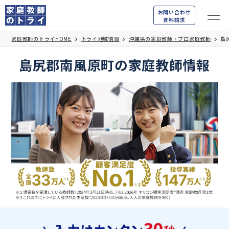
お問い合わせ
資料請求
家庭教師のトライHOME
トライ地域情報
沖縄県の家庭教師・プロ家庭教師
島
島尻郡南風原町の家庭教師情報