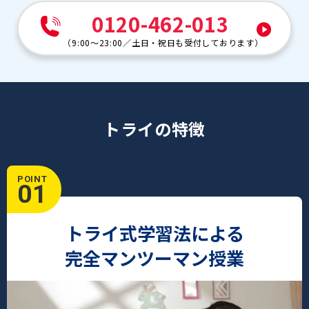
0120-462-013
（
9:00～23:00
／
土日・祝日も受付しております
）
トライの特徴
POINT
01
トライ式学習法による
完全マンツーマン授業