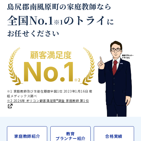
島尻郡南風原町の家庭教師なら
全国No.1
のトライ
に
※1
お任せください
※1 家庭教師及び生徒在籍数全国1位 2023年1月16日 産
經メディックス調べ
※2 2026年 オリコン顧客満足度®調査 家庭教師 第1位
教育
家庭教師紹介
合格実績
プランナー紹介