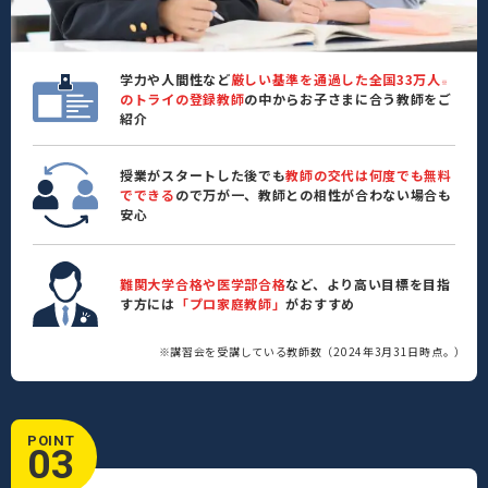
学力や人間性など
厳しい基準を通過した全国33万人
※
のトライの登録教師
の中からお子さまに合う教師をご
紹介
授業がスタートした後でも
教師の交代は何度でも無料
でできる
ので万が一、教師との相性が合わない場合も
安心
難関大学合格や医学部合格
など、より高い目標を目指
す方には
「プロ家庭教師」
がおすすめ
※講習会を受講している教師数（2024年3月31日時点。）
POINT
03