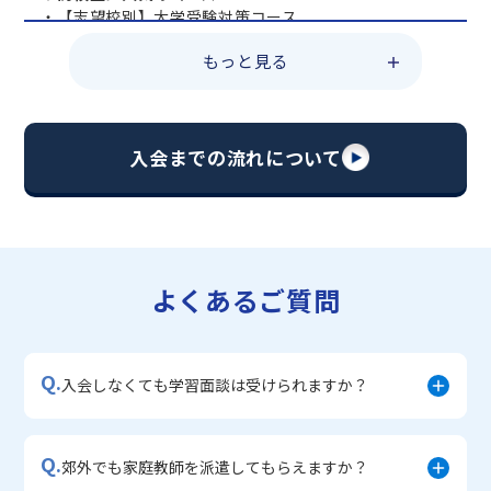
・【志望校別】大学受験対策コース
・共通テスト対策コース
もっと見る
・総合型選抜直前対策コース
・定期テスト・内申点対策コース
・苦手科目 総復習コース
・【英語資格検定】対策コース
入会までの流れについて
▼中学生に人気のコース
・【志望校別】公立・私立高校受験対策コース
・定期テスト内申点対策コース
・苦手科目 徹底克服コース
・不登校サポートコース
よくあるご質問
・宿題サポートコース
▼小学生に人気のコース
・私立中学受験対策コース
Q.
・学習習慣定着コース
入会しなくても学習面談は受けられますか？
・算数文章題対策コース
・中学入学準備コース
Q.
郊外でも家庭教師を派遣してもらえますか？