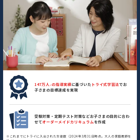
147万人
の指導実績
に基づいた
トライ式学習法
でお
※
子さまの目標達成を実現
受験対策・定期テスト対策などお子さまの目的に合わ
せて
オーダーメイドカリキュラム
を作成
※これまでにトライに入会された生徒数（2024年3月31日時点。大人の家庭教師を