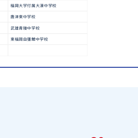
で多くの生徒が合格をつかみ取っ
高校受験
【中学受験合格実績】
弘学館中学校
佐賀大学教育学部附属中学校
清和中学校
福岡大学付属大濠中学校
唐津東中学校