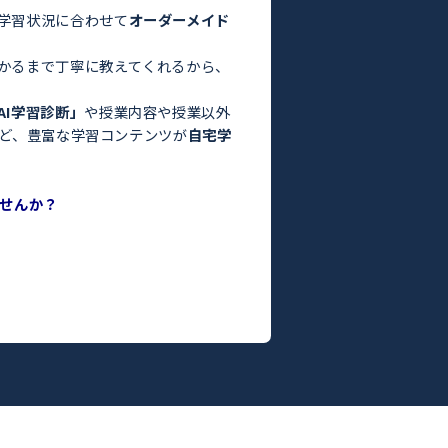
験・定期テスト対策ならトライ！／
お悩みはありませんか？
った」
っている」
よりも良くなかった」
間がない」
方はぜひトライにご相談ください。
さまの目標や学習状況に合わせて
オーダーメイド
。
った教師がわかるまで丁寧に教えてくれるから、
ます！
度がわかる
「AI学習診断」
や授業内容や授業以外
ILY TRY」
など、豊富な学習コンテンツが
自宅学