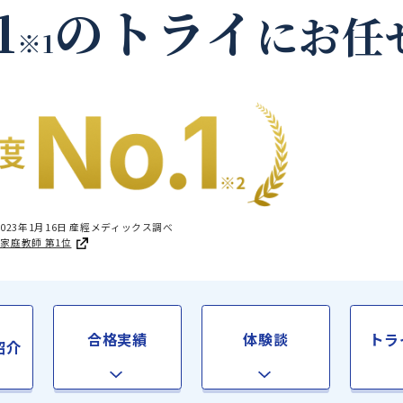
三養基郡基山町の家庭
.1
のトライ
に
※1
国1位 2023年1月16日 産經メディックス調べ
足度®調査 家庭教師 第1位