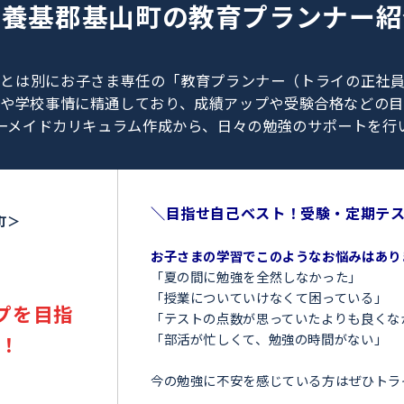
0120-462-013
（
9:00～23:00
／
土日・祝日も受付しております
）
三養基郡基山町の
教育プラン
、教師とは別にお子さま専任の「教育プランナー（ト
験情報や学校事情に精通しており、成績アップや受験
オーダーメイドカリキュラム作成から、日々の勉強のサ