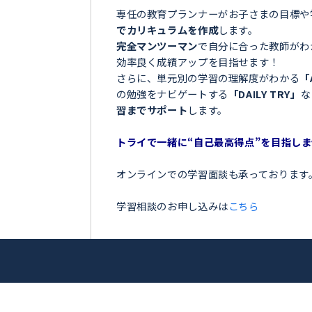
＼目指せ自己ベスト！受
郡基山町＞
ンナー
お子さまの学習でこのような
 輝
「夏の間に勉強を全然しなか
「授業についていけなくて困
アップを目指
「テストの点数が思っていた
「部活が忙しくて、勉強の時
トライ！
今の勉強に不安を感じている
専任の教育プランナーがお子
でカリキュラムを作成
します
完全マンツーマン
で自分に合
効率良く成績アップを目指せ
さらに、単元別の学習の理解
の勉強をナビゲートする
「DA
習までサポート
します。