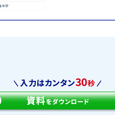
で多くの生徒が合格をつかみ取っ
高校受験
【中学受験合格実績】
徳島文理中学
富岡東中学
土佐塾中学
川島中学