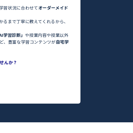
験・定期テスト対策ならトライ！／
お悩みはありませんか？
った」
っている」
よりも良くなかった」
間がない」
方はぜひトライにご相談ください。
さまの目標や学習状況に合わせて
オーダーメイド
。
った教師がわかるまで丁寧に教えてくれるから、
ます！
度がわかる
「AI学習診断」
や授業内容や授業以外
ILY TRY」
など、豊富な学習コンテンツが
自宅学