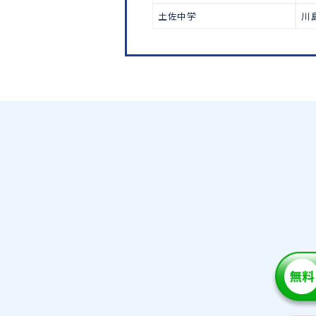
中学受験
鳴門教育大附属中学
城ノ内中学
愛光中学
土佐中学