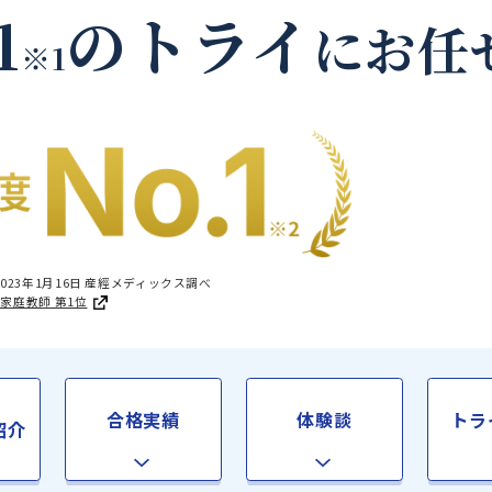
美馬市の家庭教師
.1
のトライ
に
※1
国1位 2023年1月16日 産經メディックス調べ
足度®調査 家庭教師 第1位