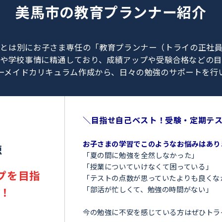
0120-462-013
（
9:00～23:00
／
土日・祝日も受付しております
）
美馬市の
教育プランナー
、教師とは別にお子さま専任の「教育プランナー（ト
験情報や学校事情に精通しており、成績アップや受験
オーダーメイドカリキュラム作成から、日々の勉強のサ