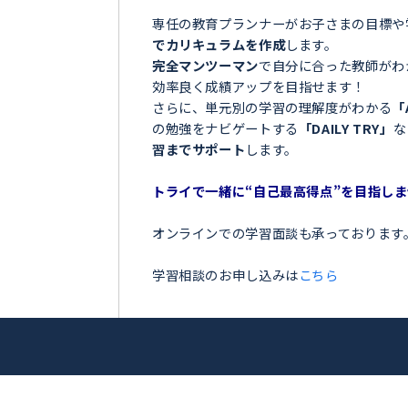
＼目指せ自己ベスト！受
＞
ンナー
お子さまの学習でこのような
 志穂
「夏の間に勉強を全然しなか
「授業についていけなくて困
アップを目指
「テストの点数が思っていた
「部活が忙しくて、勉強の時
トライ！
今の勉強に不安を感じている
専任の教育プランナーがお子
でカリキュラムを作成
します
完全マンツーマン
で自分に合
効率良く成績アップを目指せ
さらに、単元別の学習の理解
の勉強をナビゲートする
「DA
習までサポート
します。