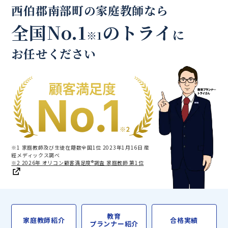
西伯郡南部町の家庭教師なら
全国No.1
のトライ
に
※1
お任せください
※1 家庭教師及び生徒在籍数全国1位 2023年1月16日 産
經メディックス調べ
※2 2026年 オリコン顧客満足度®調査 家庭教師 第1位
教育
家庭教師紹介
合格実績
プランナー紹介