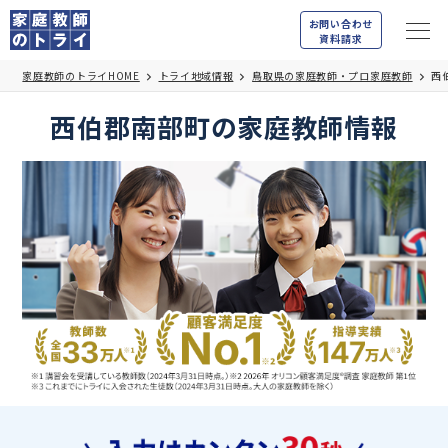
お問い合わせ
資料請求
家庭教師のトライHOME
トライ地域情報
鳥取県の家庭教師・プロ家庭教師
西
西伯郡南部町の家庭教師情報