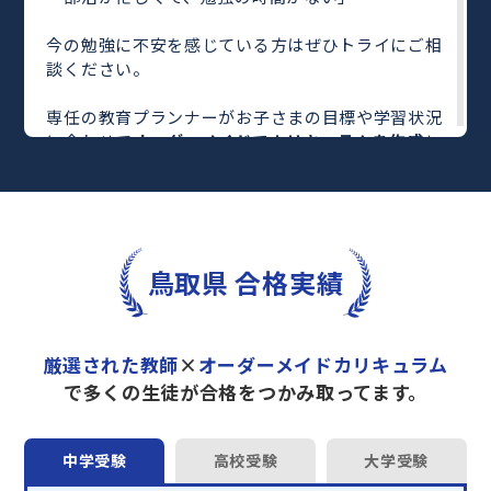
今の勉強に不安を感じている方はぜひトライにご相
談ください。
専任の教育プランナーがお子さまの目標や学習状況
に合わせて
オーダーメイドでカリキュラムを作成
し
ます。
完全マンツーマン
で自分に合った教師がわかるまで
丁寧に教えてくれるから、効率良く成績アップを目
指せます！
さらに、単元別の学習の理解度がわかる
「AI学習診
鳥取県 合格実績
断」
や授業内容や授業以外の勉強をナビゲートする
「DAILY TRY」
など、豊富な学習コンテンツが
自宅
学習までサポート
します。
厳選された教師
×
オーダーメイドカリキュラム
トライで一緒に“自己最高得点”を目指しません
で多くの生徒が合格をつかみ取ってます。
か？
オンラインでの学習面談も承っております。
中学受験
高校受験
大学受験