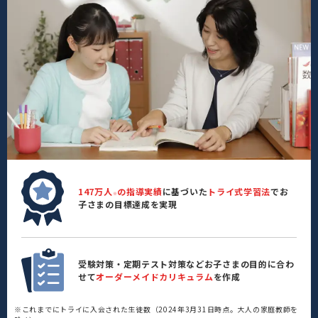
147万人
の指導実績
に基づいた
トライ式学習法
でお
※
子さまの目標達成を実現
受験対策・定期テスト対策などお子さまの目的に合わ
せて
オーダーメイドカリキュラム
を作成
※これまでにトライに入会された生徒数（2024年3月31日時点。大人の家庭教師を