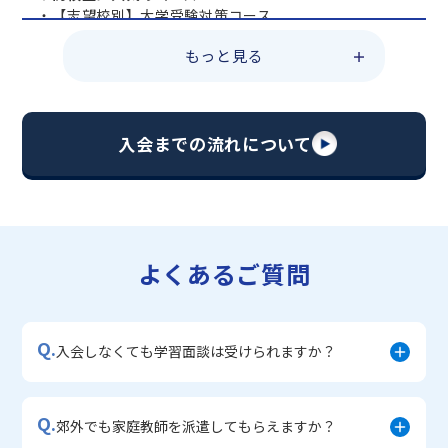
・【志望校別】大学受験対策コース
・共通テスト対策コース
もっと見る
・総合型選抜直前対策コース
・定期テスト・内申点対策コース
・苦手科目 総復習コース
・【英語資格検定】対策コース
入会までの流れについて
▼中学生に人気のコース
・【志望校別】公立・私立高校受験対策コース
・定期テスト内申点対策コース
・苦手科目 徹底克服コース
・不登校サポートコース
よくあるご質問
・宿題サポートコース
▼小学生に人気のコース
・私立中学受験対策コース
Q.
・学習習慣定着コース
入会しなくても学習面談は受けられますか？
・算数文章題対策コース
・中学入学準備コース
Q.
郊外でも家庭教師を派遣してもらえますか？