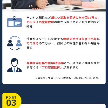
学力や人間性など
厳しい基準を通過した全国33万人
※
のトライの登録教師
の中からお子さまに合う教師をご
紹介
授業がスタートした後でも
教師の交代は何度でも無料
でできる
ので万が一、教師との相性が合わない場合も
安心
難関大学合格や医学部合格
など、より高い目標を目指
す方には
「プロ家庭教師」
がおすすめ
※講習会を受講している教師数（2024年3月31日時点。）
POINT
03