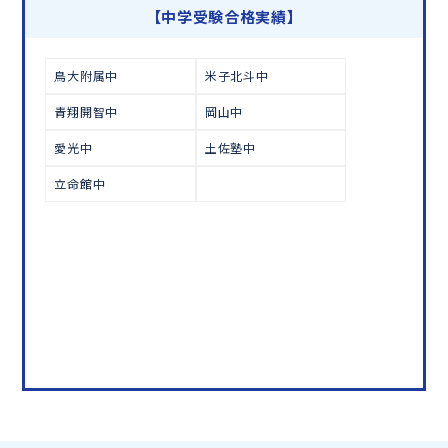
学習相談のお申し込みは
こちら
【中学受験合格実績】
鳥大附属中
米子北斗中
青翔開智中
岡山中
愛光中
土佐塾中
立命館中