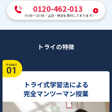
0120-462-013
（
9:00～23:00
／
土日・祝日も受付しております
）
トライの特徴
POINT
01
トライ式学習法による
完全マンツーマン授業