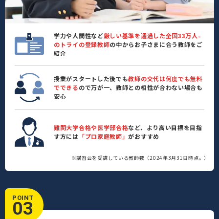
学力や人間性など
厳しい基準を通過した全国33万人
※
のトライの登録教師
の中からお子さまに合う教師をご
紹介
授業がスタートした後でも
教師の交代は何度でも無料
でできる
ので万が一、教師との相性が合わない場合も
安心
難関大学合格や医学部合格
など、より高い目標を目指
す方には
「プロ家庭教師」
がおすすめ
※講習会を受講している教師数（2024年3月31日時点。）
POINT
03