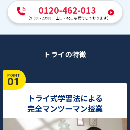
0120-462-013
（
9:00～23:00
／
土日・祝日も受付しております
）
トライの特徴
POINT
01
トライ式学習法による
完全マンツーマン授業