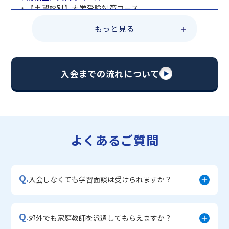
・【志望校別】大学受験対策コース
・共通テスト対策コース
もっと見る
・総合型選抜直前対策コース
・定期テスト・内申点対策コース
・苦手科目 総復習コース
・【英語資格検定】対策コース
入会までの流れについて
▼中学生に人気のコース
・【志望校別】公立・私立高校受験対策コース
・定期テスト内申点対策コース
・苦手科目 徹底克服コース
・不登校サポートコース
よくあるご質問
・宿題サポートコース
▼小学生に人気のコース
・私立中学受験対策コース
Q.
・学習習慣定着コース
入会しなくても学習面談は受けられますか？
・算数文章題対策コース
・中学入学準備コース
Q.
郊外でも家庭教師を派遣してもらえますか？