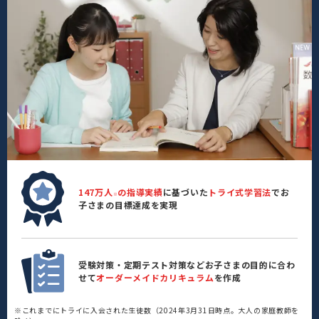
147万人
の指導実績
に基づいた
トライ式学習法
でお
※
子さまの目標達成を実現
受験対策・定期テスト対策などお子さまの目的に合わ
せて
オーダーメイドカリキュラム
を作成
※これまでにトライに入会された生徒数（2024年3月31日時点。大人の家庭教師を