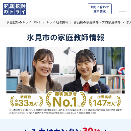
お問い合わせ
資料請求
家庭教師のトライHOME
トライ地域情報
富山県の家庭教師・プロ家庭教師
氷
氷見市の家庭教師情報