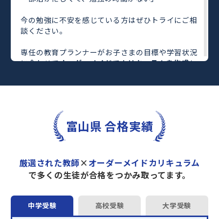
今の勉強に不安を感じている方はぜひトライにご相
談ください。
専任の教育プランナーがお子さまの目標や学習状況
に合わせて
オーダーメイドでカリキュラムを作成
し
ます。
完全マンツーマン
で自分に合った教師がわかるまで
丁寧に教えてくれるから、効率良く成績アップを目
指せます！
さらに、単元別の学習の理解度がわかる
「AI学習診
富山県 合格実績
断」
や授業内容や授業以外の勉強をナビゲートする
「DAILY TRY」
など、豊富な学習コンテンツが
自宅
学習までサポート
します。
厳選された教師
×
オーダーメイドカリキュラム
トライで一緒に“自己最高得点”を目指しません
で多くの生徒が合格をつかみ取ってます。
か？
オンラインでの学習面談も承っております。
中学受験
高校受験
大学受験