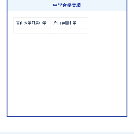
学習相談のお申し込みは
こちら
中学合格実績
富山大学附属中学
片山学園中学