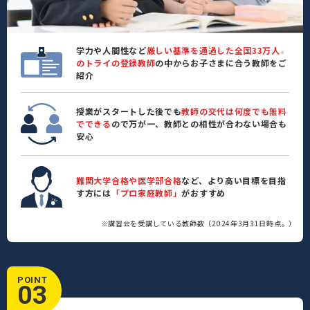
学力や人間性など
厳しい基準を通過した全国33万人
※
のトライの登録教師
の中からお子さまに合う教師をご
紹介
授業がスタートした後でも
教師の交代は何度でも無料
でできる
ので万が一、教師との相性が合わない場合も
安心
難関大学合格や医学部合格
など、より高い目標を目指
す方には
「プロ家庭教師」
がおすすめ
※講習会を受講している教師数（2024年3月31日時点。）
POINT
03