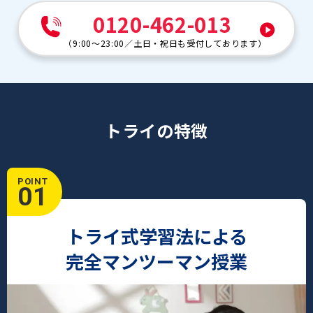
0120-462-013
（
9:00～23:00
／
土日・祝日も受付しております
）
トライの特徴
POINT
01
トライ式学習法による
完全マンツーマン授業