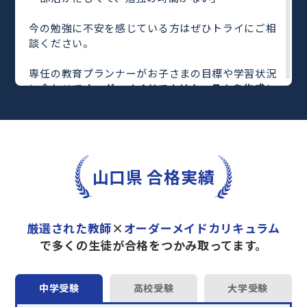
今の勉強に不安を感じている方はぜひトライにご相
談ください。
専任の教育プランナーがお子さまの目標や学習状況
に合わせて
オーダーメイドでカリキュラムを作成
し
ます。
完全マンツーマン
で自分に合った教師がわかるまで
丁寧に教えてくれるから、効率良く成績アップを目
指せます！
さらに、単元別の学習の理解度がわかる
「AI学習診
山口県 合格実績
断」
や授業内容や授業以外の勉強をナビゲートする
「DAILY TRY」
など、豊富な学習コンテンツが
自宅
学習までサポート
します。
厳選された教師
×
オーダーメイドカリキュラム
トライで一緒に“自己最高得点”を目指しません
で多くの生徒が合格をつかみ取ってます。
か？
オンラインでの学習面談も承っております。
中学受験
高校受験
大学受験