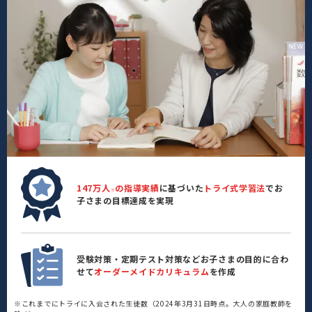
147万人
の指導実績
に基づいた
トライ式学習法
でお
※
子さまの目標達成を実現
受験対策・定期テスト対策などお子さまの目的に合わ
せて
オーダーメイドカリキュラム
を作成
※これまでにトライに入会された生徒数（2024年3月31日時点。大人の家庭教師を