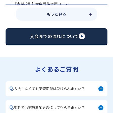
・【志望校別】大学受験対策コース
・共通テスト対策コース
もっと見る
・総合型選抜直前対策コース
・定期テスト・内申点対策コース
・苦手科目 総復習コース
・【英語資格検定】対策コース
入会までの流れについて
▼中学生に人気のコース
・【志望校別】公立・私立高校受験対策コース
・定期テスト内申点対策コース
・苦手科目 徹底克服コース
・不登校サポートコース
よくあるご質問
・宿題サポートコース
▼小学生に人気のコース
・私立中学受験対策コース
Q.
・学習習慣定着コース
入会しなくても学習面談は受けられますか？
・算数文章題対策コース
・中学入学準備コース
Q.
郊外でも家庭教師を派遣してもらえますか？