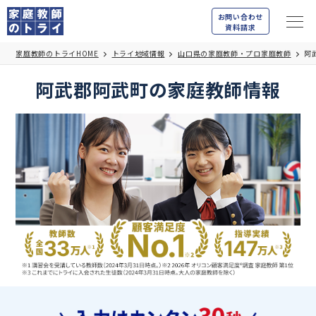
お問い合わせ
資料請求
家庭教師のトライHOME
トライ地域情報
山口県の家庭教師・プロ家庭教師
阿
阿武郡阿武町の家庭教師情報