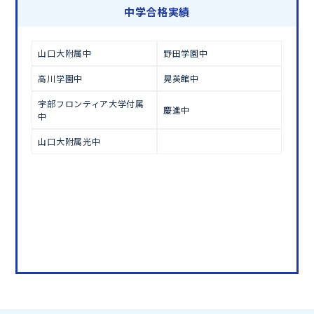
学習相談のお申し込みは
こちら
中学合格実績
山口大附属中
野田学園中
高川学園中
晃英館中
宇部フロンティア大学付属
慶進中
中
山口大附属光中