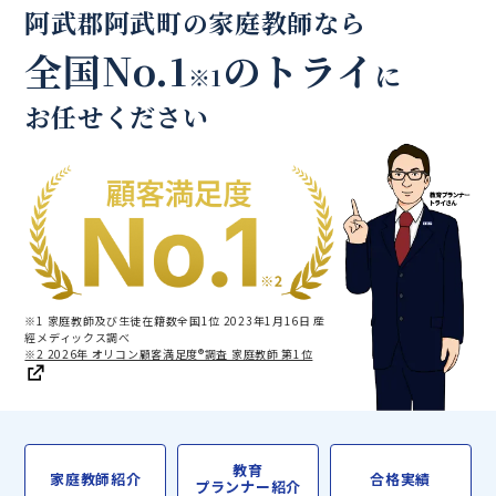
阿武郡阿武町の家庭教師なら
全国No.1
のトライ
に
※1
お任せください
※1 家庭教師及び生徒在籍数全国1位 2023年1月16日 産
經メディックス調べ
※2 2026年 オリコン顧客満足度®調査 家庭教師 第1位
教育
家庭教師紹介
合格実績
プランナー紹介