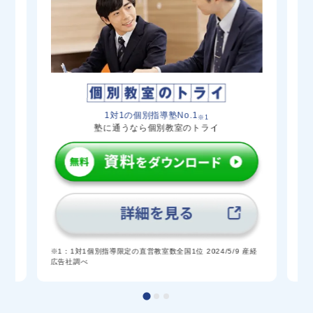
1対1の個別指導塾No.1
※1
塾に通うなら個別教室のトライ
験
※
※1：1対1個別指導限定の直営教室数全国1位 2024/5/9 産経
広告社調べ