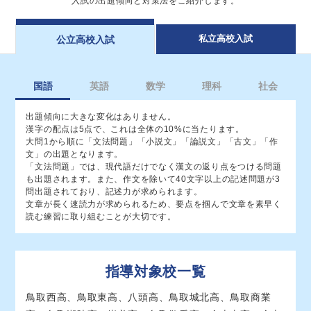
⼊試の出題傾向と対策法をご紹介します。
40
倉吉農業（生物・環境）
共学
智頭農林（農業科全科）
共学
私⽴⾼校⼊試
公⽴⾼校⼊試
日野（総合）
共学
鳥取敬愛（生活教養）
女子校
国語
英語
数学
理科
社会
39
出題傾向に大きな変化はありません。
漢字の配点は5点で、これは全体の10%に当たります。
38
大問1から順に「文法問題」「小説文」「論説文」「古文」「作
文」の出題となります。
37
「文法問題」では、現代語だけでなく漢文の返り点をつける問題
も出題されます。また、作文を除いて40文字以上の記述問題が3
問出題されており、記述力が求められます。
36
文章が長く速読力が求められるため、要点を掴んで文章を素早く
読む練習に取り組むことが大切です。
35
34
指導対象校⼀覧
鳥取西高、鳥取東高、八頭高、鳥取城北高、鳥取商業
33