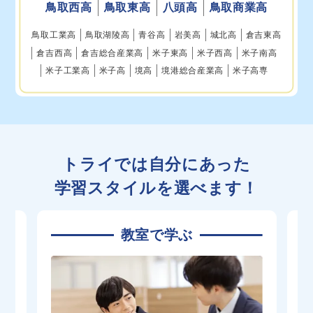
鳥取西高
鳥取東高
八頭高
鳥取商業高
鳥取工業高
鳥取湖陵高
青谷高
岩美高
城北高
倉吉東高
倉吉西高
倉吉総合産業高
米子東高
米子西高
米子南高
米子工業高
米子高
境高
境港総合産業高
米子高専
トライでは自分にあった
学習スタイルを選べます！
教室で学ぶ