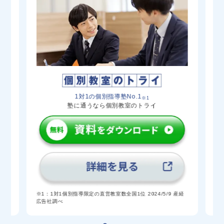
鳥取東（普通・理数）
共学
59
倉吉東（普通）
共学
58
57
56
米子西（普通）
共学
1対1の個別指導塾No.1
※1
塾に通うなら個別教室のトライ
55
54
八頭（普／総合・普／探求文科・普／探求理
共学
53
科）
倉吉西（普通）
共学
験
※
※1：1対1個別指導限定の直営教室数全国1位 2024/5/9 産経
広告社調べ
52
鳥取商業（商業）
共学