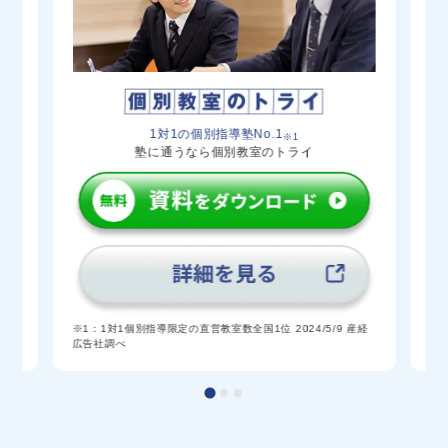
1対1の個別指導塾No.1
※1
塾に通うなら個別教室のトライ
験
※
※1：1対1個別指導限定の直営教室数全国1位 2024/5/9 産経
広告社調べ