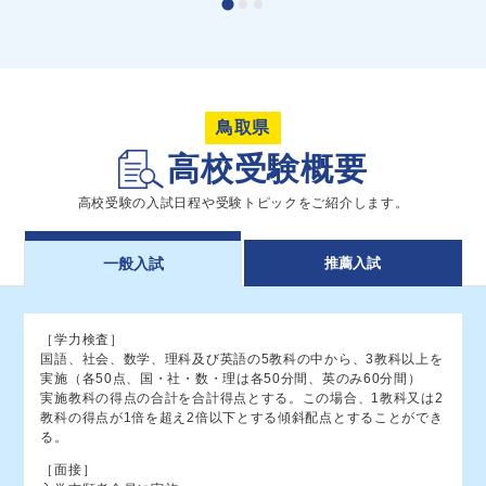
51
50
境（普通）
共学
米子南（生／環境文化）
共学
鳥取県
49
米子工業（都／土木）
共学
高校受験概要
米子工業（機械・電気・情報電子・環境エ
高校受験の入試日程や受験トピックをご紹介します。
48
共学
ネ・都／建築）
推薦入試
一般入試
47
米子南（生／調理）
共学
鳥取工業（理数工学）
共学
［学力検査］
鳥取湖陵（食品システム・緑地デザイン・人
46
国語、社会、数学、理科及び英語の5教科の中から、3教科以上を
共学
間環境）
実施（各50点、国・社・数・理は各50分間、英のみ60分間）
実施教科の得点の合計を合計得点とする。この場合、1教科又は2
鳥取中央育英（普／普通）
共学
教科の得点が1倍を超え2倍以下とする傾斜配点とすることができ
る。
鳥取工業（機械・電気・制御・情報・建設工
共学
［面接］
学）