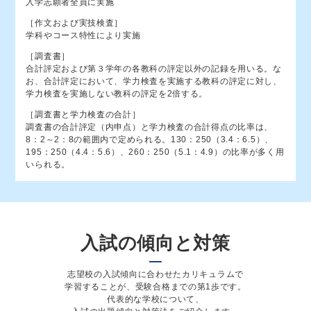
45
入学志願者全員に実施
鳥取湖陵（電子機械・情報科学）
共学
［作文および実技検査］
米子南（ビジネス情報）
共学
学科やコース特性により実施
［調査書］
44
倉吉総合産業（ビジネス）
共学
合計評定および第３学年の各教科の評定以外の記録を用いる。な
お、合計評定において、学力検査を実施する教科の評定に対し、
43
学力検査を実施しない教科の評定を2倍する。
倉吉総合産業（機械・電気・生活デザイン）
共学
［調査書と学力検査の合計］
調査書の合計評定（内申点）と学力検査の合計得点の比率は、
八頭（普／体育）
共学
8：2～2：8の範囲内で定められる。130：250（3.4：6.5）、
鳥取中央育英（普／体育）
共学
195：250（4.4：5.6）、260：250（5.1：4.9）の比率が多く用
42
いられる。
米子（総合）
共学
境港総合技術（海洋・食品ビジネス・機械・
共学
電気電子・福祉）
41
入試の傾向と対策
青谷（総合）
共学
志望校の⼊試傾向に合わせたカリキュラムで
岩美（普通）
共学
学習することが、受験合格までの第1歩です。
代表的な学校について、
倉吉農業（食品）
共学