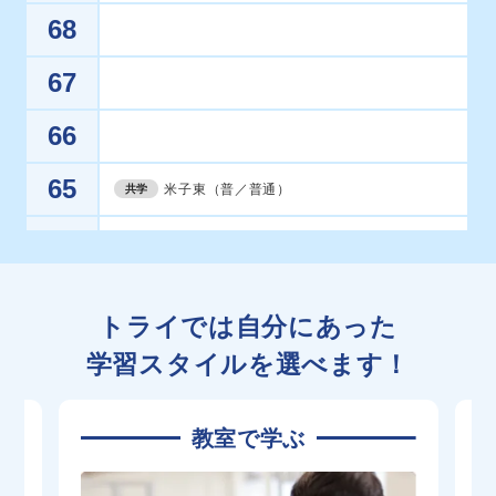
68
67
66
65
米子東（普／普通）
共学
64
63
鳥取西（普通）
共学
トライでは自分にあった
62
学習スタイルを選べます！
61
教室で学ぶ
60