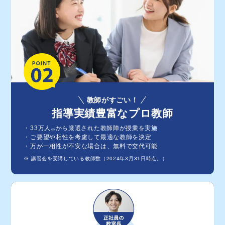
教師がすごい！
指導実績豊富なプロ教師
・33万⼈
から厳選された教師陣が授業を実施
※
・ご要望や相性を考慮して最適な教師を決定
・万が⼀相性が不安な場合は、無料で交代可能
※ 講習会を受講している教師数（2024年3月31日時点。）