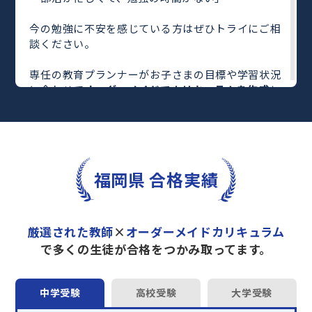
今の勉強に不安を感じている方はぜひトライにご相
談ください。
専任の教育プランナーがお子さまの目標や学習状況
に合わせて
オーダーメイドでカリキュラムを作成
し
ます。
完全マンツーマン
で自分に合った教師がわかるまで
丁寧に教えてくれるから、効率良く成績アップを目
指せます！
さらに、単元別の学習の理解度がわかる
「AI学習診
福岡県 合格実績
断」
や授業内容や授業以外の勉強をナビゲートする
「DAILY TRY」
など、豊富な学習コンテンツが
自宅
学習までサポート
します。
厳選された教師
×
オーダーメイドカリキュラム
トライで一緒に“自己最高得点”を目指しません
で多くの生徒が合格をつかみ取ってます。
か？
オンラインでの学習面談も承っております。
中学受験
高校受験
大学受験