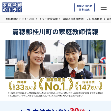
お問い合わせ
資料請求
家庭教師のトライHOME
トライ地域情報
福岡県の家庭教師・プロ家庭教師
嘉
嘉穂郡桂川町の家庭教師情報