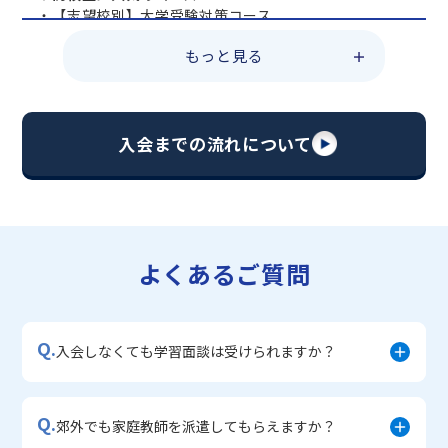
・【志望校別】大学受験対策コース
・共通テスト対策コース
もっと見る
・総合型選抜直前対策コース
・定期テスト・内申点対策コース
・苦手科目 総復習コース
・【英語資格検定】対策コース
入会までの流れについて
▼中学生に人気のコース
・【志望校別】公立・私立高校受験対策コース
・定期テスト内申点対策コース
・苦手科目 徹底克服コース
・不登校サポートコース
よくあるご質問
・宿題サポートコース
▼小学生に人気のコース
・私立中学受験対策コース
Q.
・学習習慣定着コース
入会しなくても学習面談は受けられますか？
・算数文章題対策コース
・中学入学準備コース
Q.
郊外でも家庭教師を派遣してもらえますか？