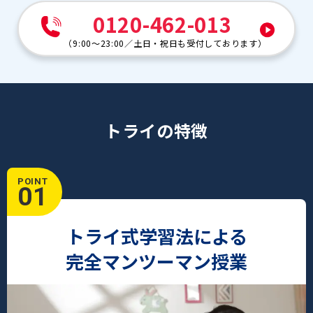
0120-462-013
（
9:00～23:00
／
土日・祝日も受付しております
）
トライの特徴
POINT
01
トライ式学習法による
完全マンツーマン授業