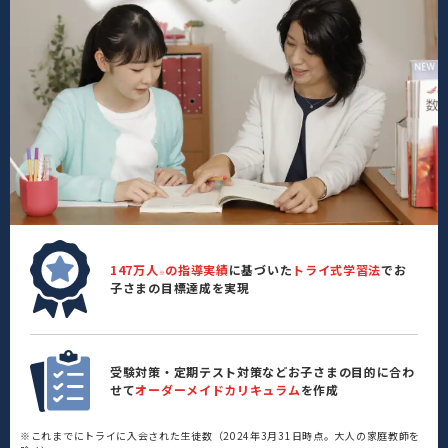
147万人
の指導実績
に基づいた
トライ式学習法
でお
※
子さまの目標達成を実現
受験対策・定期テスト対策などお子さまの目的に合わ
せて
オーダーメイドカリキュラム
を作成
※これまでにトライに入会された生徒数（2024年3月31日時点。大人の家庭教師を