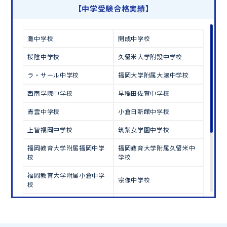
学習相談のお申し込みは
こちら
【中学受験合格実績】
灘中学校
開成中学校
桜陰中学校
久留米大学附設中学校
ラ・サール中学校
福岡大学附属大濠中学校
西南学院中学校
早稲田佐賀中学校
青雲中学校
小倉日新館中学校
上智福岡中学校
筑紫女学園中学校
福岡教育大学附属福岡中学
福岡教育大学附属久留米中
校
学校
福岡教育大学附属小倉中学
宗像中学校
校
弘学館中学校
東明館中学校
福岡雙葉中学校
明治学園中学校