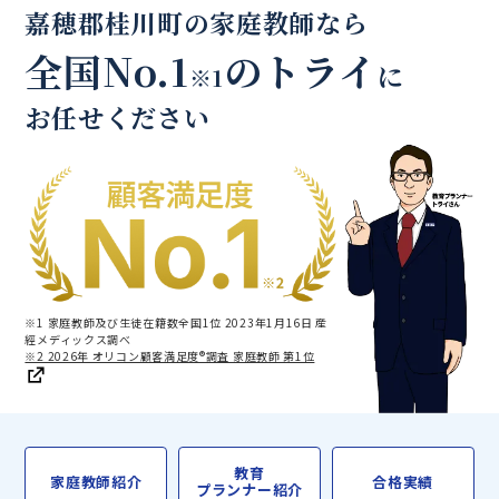
嘉穂郡桂川町の家庭教師なら
全国No.1
のトライ
に
※1
お任せください
※1 家庭教師及び生徒在籍数全国1位 2023年1月16日 産
經メディックス調べ
※2 2026年 オリコン顧客満足度®調査 家庭教師 第1位
教育
家庭教師紹介
合格実績
プランナー紹介