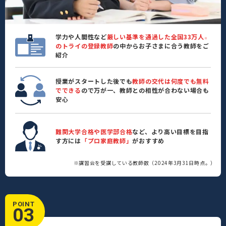
学力や人間性など
厳しい基準を通過した全国33万人
※
のトライの登録教師
の中からお子さまに合う教師をご
紹介
授業がスタートした後でも
教師の交代は何度でも無料
でできる
ので万が一、教師との相性が合わない場合も
安心
難関大学合格や医学部合格
など、より高い目標を目指
す方には
「プロ家庭教師」
がおすすめ
※講習会を受講している教師数（2024年3月31日時点。）
POINT
03