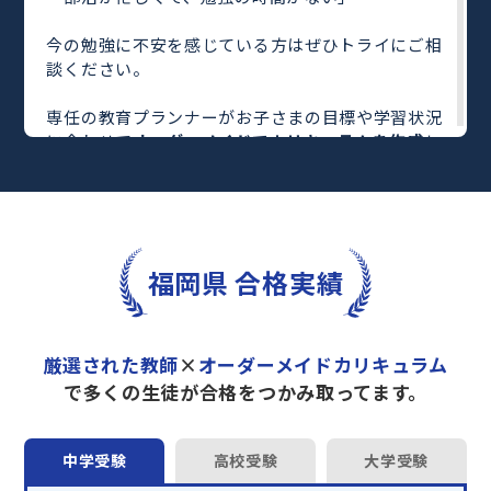
今の勉強に不安を感じている方はぜひトライにご相
談ください。
専任の教育プランナーがお子さまの目標や学習状況
に合わせて
オーダーメイドでカリキュラムを作成
し
ます。
完全マンツーマン
で自分に合った教師がわかるまで
丁寧に教えてくれるから、効率良く成績アップを目
指せます！
さらに、単元別の学習の理解度がわかる
「AI学習診
福岡県 合格実績
断」
や授業内容や授業以外の勉強をナビゲートする
「DAILY TRY」
など、豊富な学習コンテンツが
自宅
学習までサポート
します。
厳選された教師
×
オーダーメイドカリキュラム
トライで一緒に“自己最高得点”を目指しません
で多くの生徒が合格をつかみ取ってます。
か？
オンラインでの学習面談も承っております。
中学受験
高校受験
大学受験