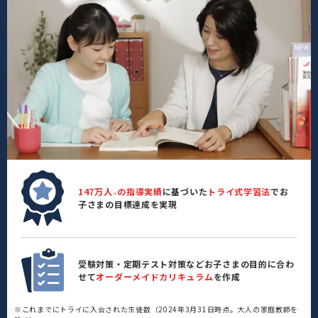
147万人
の指導実績
に基づいた
トライ式学習法
でお
※
子さまの目標達成を実現
受験対策・定期テスト対策などお子さまの目的に合わ
せて
オーダーメイドカリキュラム
を作成
※これまでにトライに入会された生徒数（2024年3月31日時点。大人の家庭教師を