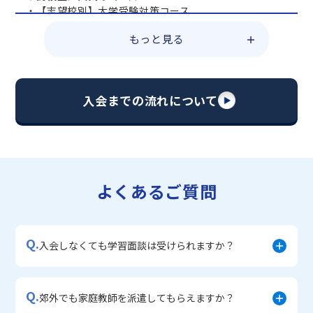
・【志望校別】大学受験対策コース
・共通テスト対策コース
もっと見る
・総合型選抜直前対策コース
・定期テスト・内申点対策コース
・苦手科目 総復習コース
・【英語資格検定】対策コース
入会までの流れについて
▼中学生に人気のコース
・【志望校別】公立・私立高校受験対策コース
・定期テスト内申点対策コース
・苦手科目 徹底克服コース
・不登校サポートコース
よくあるご質問
・宿題サポートコース
▼小学生に人気のコース
・私立中学受験対策コース
Q.
・学習習慣定着コース
入会しなくても学習面談は受けられますか？
・算数文章題対策コース
・中学入学準備コース
Q.
郊外でも家庭教師を派遣してもらえますか？