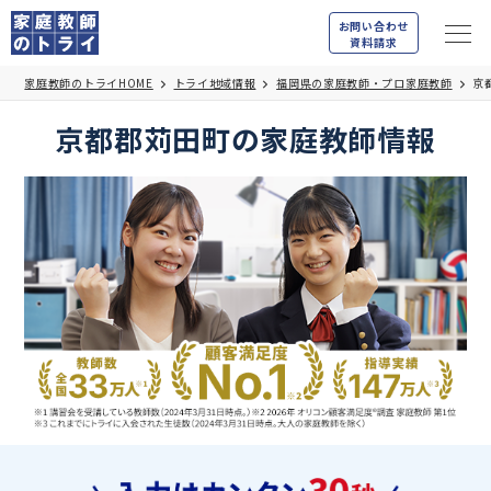
お問い合わせ
資料請求
家庭教師のトライHOME
トライ地域情報
福岡県の家庭教師・プロ家庭教師
京
京都郡苅田町の家庭教師情報