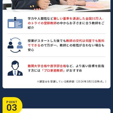
学力や人間性など
厳しい基準を通過した全国33万人
※
のトライの登録教師
の中からお子さまに合う教師をご
紹介
授業がスタートした後でも
教師の交代は何度でも無料
でできる
ので万が一、教師との相性が合わない場合も
安心
難関大学合格や医学部合格
など、より高い目標を目指
す方には
「プロ家庭教師」
がおすすめ
※講習会を受講している教師数（2024年3月31日時点。）
POINT
03