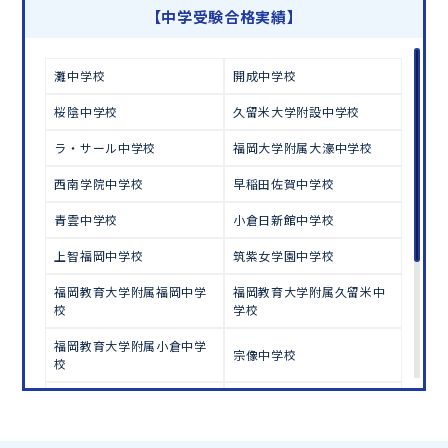
学習相談のお申し込みは
こちら
【中学受験合格実績】
灘中学校
開成中学校
桜陰中学校
久留米大学附設中学校
ラ・サール中学校
福岡大学附属大濠中学校
西南学院中学校
早稲田佐賀中学校
青雲中学校
小倉日新館中学校
上智福岡中学校
筑紫女学園中学校
福岡教育大学附属福岡中学
福岡教育大学附属久留米中
校
学校
福岡教育大学附属小倉中学
宗像中学校
校
弘学館中学校
東明館中学校
福岡雙葉中学校
明治学園中学校