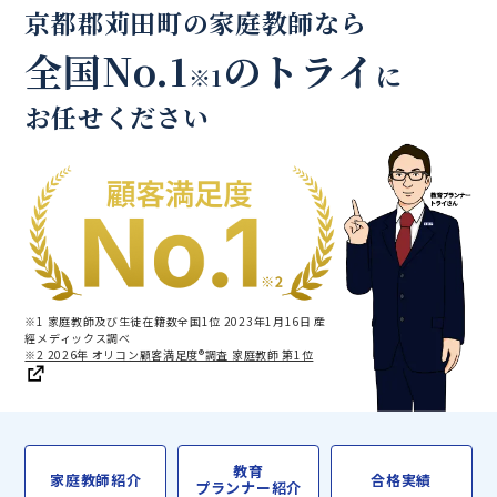
京都郡苅田町の家庭教師なら
全国No.1
のトライ
に
※1
お任せください
※1 家庭教師及び生徒在籍数全国1位 2023年1月16日 産
經メディックス調べ
※2 2026年 オリコン顧客満足度®調査 家庭教師 第1位
教育
家庭教師紹介
合格実績
プランナー紹介