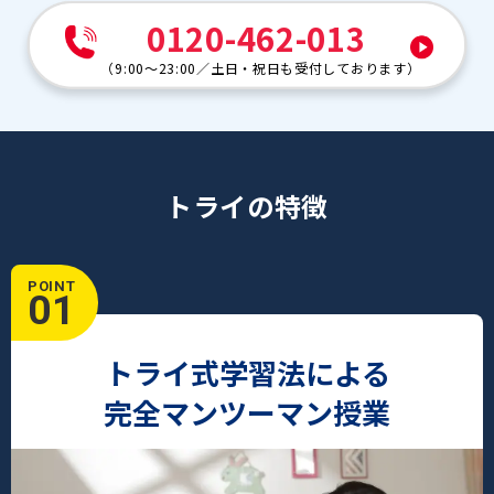
0120-462-013
（
9:00～23:00
／
土日・祝日も受付しております
）
トライの特徴
POINT
01
トライ式学習法による
完全マンツーマン授業