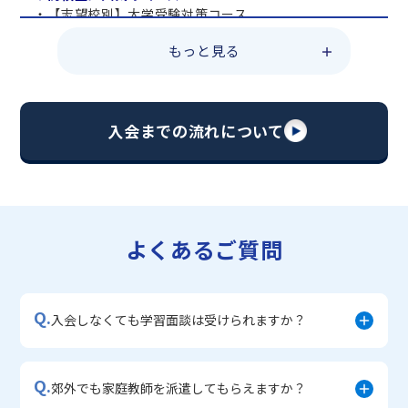
・【志望校別】大学受験対策コース
・共通テスト対策コース
もっと見る
・総合型選抜直前対策コース
・定期テスト・内申点対策コース
・苦手科目 総復習コース
・【英語資格検定】対策コース
入会までの流れについて
▼中学生に人気のコース
・【志望校別】公立・私立高校受験対策コース
・定期テスト内申点対策コース
・苦手科目 徹底克服コース
・不登校サポートコース
よくあるご質問
・宿題サポートコース
▼小学生に人気のコース
・私立中学受験対策コース
Q.
・学習習慣定着コース
入会しなくても学習面談は受けられますか？
・算数文章題対策コース
・中学入学準備コース
Q.
郊外でも家庭教師を派遣してもらえますか？