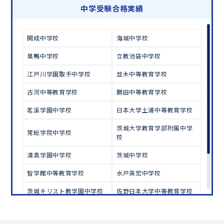
学習相談のお申し込みは
こちら
中学受験合格実績
開成中学校
海城中学校
巣鴨中学校
立教池袋中学校
江戸川学園取手中学校
並木中等教育学校
古河中等教育学校
勝田中等教育学校
茗溪学園中学校
日本大学土浦中等教育学校
茨城大学教育学部附属中学
常総学院中学校
校
清真学園中学校
茨城中学校
智学館中等教育学校
水戸英宏中学校
茨城キリスト教学園中学校
佐野日本大学中等教育学校
國學院大學栃木中学校