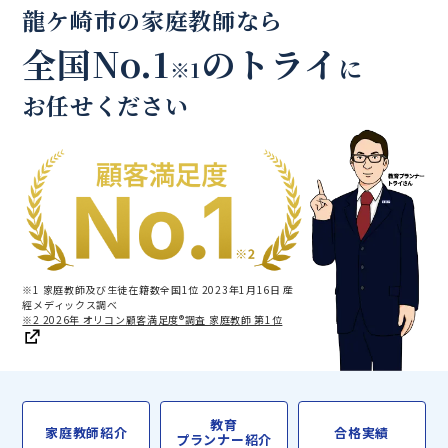
龍ケ崎市の家庭教師なら
全国No.1
のトライ
に
※1
お任せください
※1 家庭教師及び生徒在籍数全国1位 2023年1月16日 産
經メディックス調べ
※2 2026年 オリコン顧客満足度®調査 家庭教師 第1位
教育
家庭教師紹介
合格実績
プランナー紹介