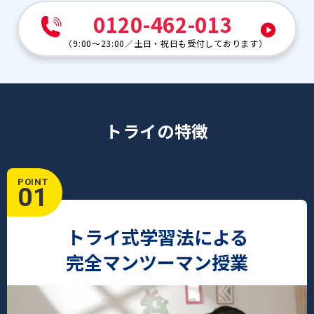
0120-462-013
（
9:00～23:00
／
土日・祝日も受付しております
）
トライの特徴
POINT
01
トライ式学習法による
完全マンツーマン授業