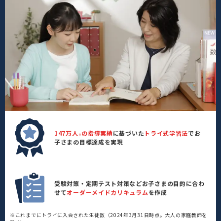
147万人
の指導実績
に基づいた
トライ式学習法
でお
※
子さまの目標達成を実現
受験対策・定期テスト対策などお子さまの目的に合わ
せて
オーダーメイドカリキュラム
を作成
※これまでにトライに入会された生徒数（2024年3月31日時点。大人の家庭教師を