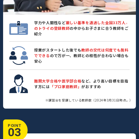
学力や人間性など
厳しい基準を通過した全国33万人
※
のトライの登録教師
の中からお子さまに合う教師をご
紹介
授業がスタートした後でも
教師の交代は何度でも無料
でできる
ので万が一、教師との相性が合わない場合も
安心
難関大学合格や医学部合格
など、より高い目標を目指
す方には
「プロ家庭教師」
がおすすめ
※講習会を受講している教師数（2024年3月31日時点。）
POINT
03