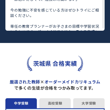
今の勉強に不安を感じている方はぜひトライにご相
談ください。
専任の教育プランナーがお子さまの目標や学習状況
に合わせて
オーダーメイドでカリキュラムを作成
し
ます。
完全マンツーマン
で自分に合った教師がわかるまで
丁寧に教えてくれるから、効率良く成績アップを目
指せます！
さらに、単元別の学習の理解度がわかる
「AI学習診
茨城県 合格実績
断」
や授業内容や授業以外の勉強をナビゲートする
「DAILY TRY」
など、豊富な学習コンテンツが
自宅
学習までサポート
します。
厳選された教師
×
オーダーメイドカリキュラム
トライで一緒に“自己最高得点”を目指しません
で多くの生徒が合格をつかみ取ってます。
か？
オンラインでの学習面談も承っております。
中学受験
高校受験
大学受験