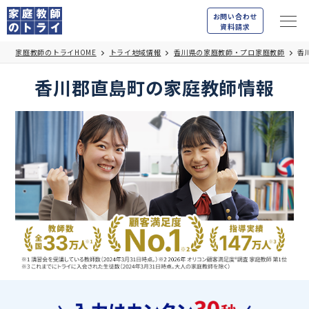
お問い合わせ
資料請求
家庭教師のトライHOME
トライ地域情報
香川県の家庭教師・プロ家庭教師
香
香川郡直島町の家庭教師情報