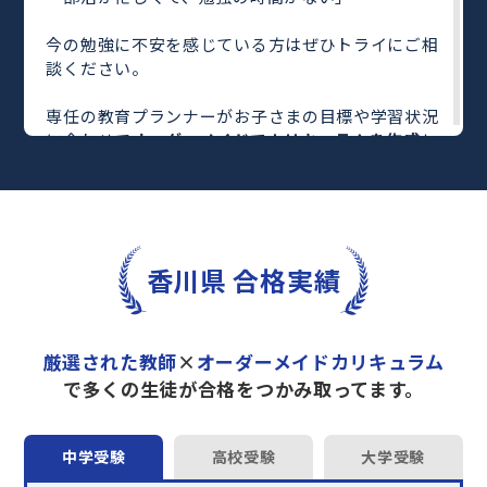
今の勉強に不安を感じている方はぜひトライにご相
談ください。
専任の教育プランナーがお子さまの目標や学習状況
に合わせて
オーダーメイドでカリキュラムを作成
し
ます。
完全マンツーマン
で自分に合った教師がわかるまで
丁寧に教えてくれるから、効率良く成績アップを目
指せます！
さらに、単元別の学習の理解度がわかる
「AI学習診
香川県 合格実績
断」
や授業内容や授業以外の勉強をナビゲートする
「DAILY TRY」
など、豊富な学習コンテンツが
自宅
学習までサポート
します。
厳選された教師
×
オーダーメイドカリキュラム
トライで一緒に“自己最高得点”を目指しません
で多くの生徒が合格をつかみ取ってます。
か？
オンラインでの学習面談も承っております。
中学受験
高校受験
大学受験