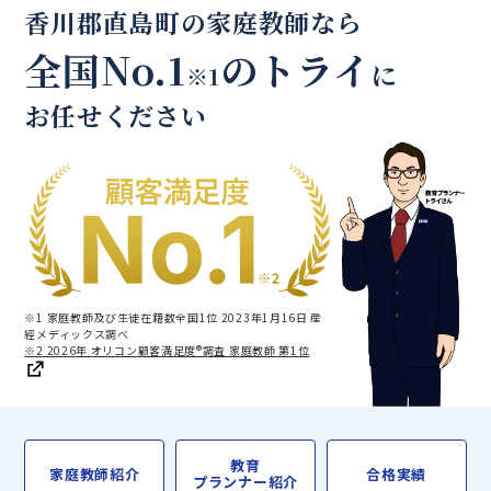
香川郡直島町の家庭教師なら
全国No.1
のトライ
に
※1
お任せください
※1 家庭教師及び生徒在籍数全国1位 2023年1月16日 産
經メディックス調べ
※2 2026年 オリコン顧客満足度®調査 家庭教師 第1位
教育
家庭教師紹介
合格実績
プランナー紹介