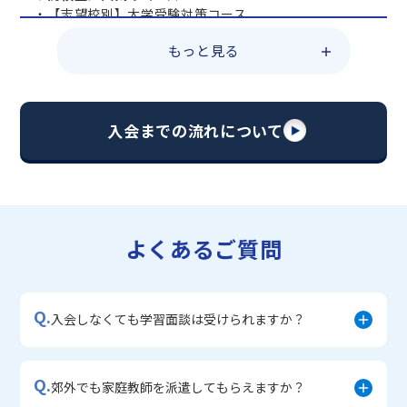
・【志望校別】大学受験対策コース
・共通テスト対策コース
もっと見る
・総合型選抜直前対策コース
・定期テスト・内申点対策コース
・苦手科目 総復習コース
・【英語資格検定】対策コース
入会までの流れについて
▼中学生に人気のコース
・【志望校別】公立・私立高校受験対策コース
・定期テスト内申点対策コース
・苦手科目 徹底克服コース
・不登校サポートコース
よくあるご質問
・宿題サポートコース
▼小学生に人気のコース
・私立中学受験対策コース
Q.
・学習習慣定着コース
入会しなくても学習面談は受けられますか？
・算数文章題対策コース
・中学入学準備コース
Q.
郊外でも家庭教師を派遣してもらえますか？