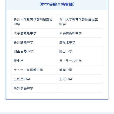
学習相談のお申し込みは
こちら
【中学受験合格実績】
香川大学教育学部附属高松
香川大学教育学部附属坂出
中学
中学
大手前丸亀中学
大手前高松中学
香川誠陵中学
高松北中学
岡山白陵中学
岡山中学
灘中学
ラ・サール中学
ラ・サール函館中学
愛光中学
土佐塾中学
土佐中学
高知学芸中学