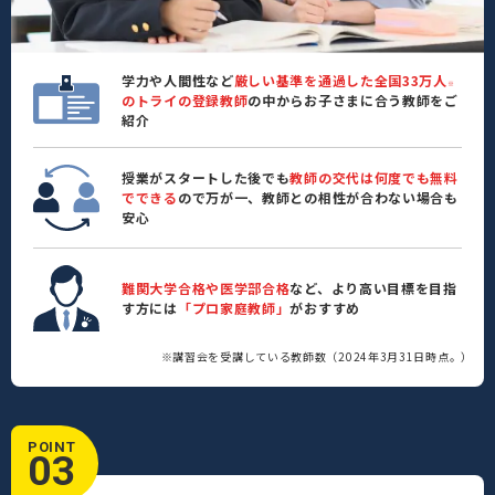
学力や人間性など
厳しい基準を通過した全国33万人
※
のトライの登録教師
の中からお子さまに合う教師をご
紹介
授業がスタートした後でも
教師の交代は何度でも無料
でできる
ので万が一、教師との相性が合わない場合も
安心
難関大学合格や医学部合格
など、より高い目標を目指
す方には
「プロ家庭教師」
がおすすめ
※講習会を受講している教師数（2024年3月31日時点。）
POINT
03