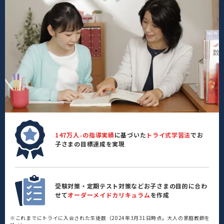
147万人
の指導実績
に基づいた
トライ式学習法
でお
※
子さまの目標達成を実現
受験対策・定期テスト対策などお子さまの目的に合わ
せて
オーダーメイドカリキュラム
を作成
※これまでにトライに入会された生徒数（2024年3月31日時点。大人の家庭教師を