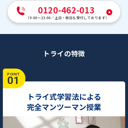
0120-462-013
（
9:00～23:00
／
土日・祝日も受付しております
）
トライの特徴
POINT
01
トライ式学習法による
完全マンツーマン授業