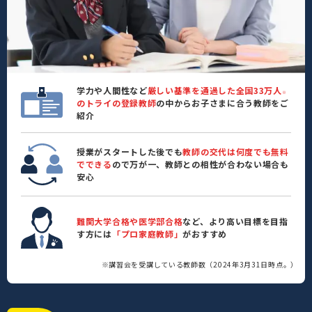
学力や人間性など
厳しい基準を通過した全国33万人
※
のトライの登録教師
の中からお子さまに合う教師をご
紹介
授業がスタートした後でも
教師の交代は何度でも無料
でできる
ので万が一、教師との相性が合わない場合も
安心
難関大学合格や医学部合格
など、より高い目標を目指
す方には
「プロ家庭教師」
がおすすめ
※講習会を受講している教師数（2024年3月31日時点。）