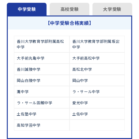
オンラインでの学習面談も承っております。
中学受験
高校受験
大学受験
学習相談のお申し込みは
こちら
【中学受験合格実績】
香川大学教育学部附属高松
香川大学教育学部附属坂出
中学
中学
大手前丸亀中学
大手前高松中学
香川誠陵中学
高松北中学
岡山白陵中学
岡山中学
灘中学
ラ・サール中学
ラ・サール函館中学
愛光中学
土佐塾中学
土佐中学
高知学芸中学