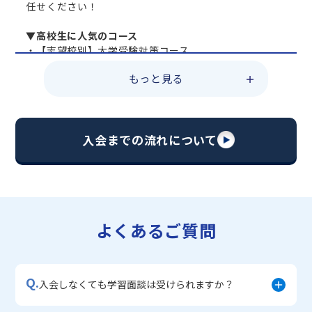
任せください！
▼高校生に人気のコース
・【志望校別】大学受験対策コース
・共通テスト対策コース
もっと見る
・総合型選抜直前対策コース
・定期テスト・内申点対策コース
・苦手科目 総復習コース
・【英語資格検定】対策コース
入会までの流れについて
▼中学生に人気のコース
・【志望校別】公立・私立高校受験対策コース
・定期テスト内申点対策コース
・苦手科目 徹底克服コース
・不登校サポートコース
よくあるご質問
・宿題サポートコース
▼小学生に人気のコース
・私立中学受験対策コース
Q.
・学習習慣定着コース
入会しなくても学習面談は受けられますか？
・算数文章題対策コース