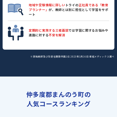
地域や受験情報に詳しい
トライの
正社員である「教育
プランナー」
が、教師とは別に担任として学習をサポ
ート
定期的に実施する三者面談
では学習に関するお悩みや
進路に対する
不安を解消
※家庭教師及び生徒在籍数全国1位 2023年1月16日 産經メディックス調べ
仲多度郡まんのう町の
人気コースランキング