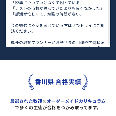
「授業についていけなくて困っている」
「テストの点数が思っていたよりも良くなかった」
「部活が忙しくて、勉強の時間がない」
今の勉強に不安を感じている方はぜひトライにご相
談ください。
専任の教育プランナーがお子さまの目標や学習状況
に合わせて
オーダーメイドでカリキュラムを作成
し
ます。
完全マンツーマン
で自分に合った教師がわかるまで
丁寧に教えてくれるから、効率良く成績アップを目
指せます！
さらに、単元別の学習の理解度がわかる
「AI学習診
香川県 合格実績
断」
や授業内容や授業以外の勉強をナビゲートする
「DAILY TRY」
など、豊富な学習コンテンツが
自宅
学習までサポート
します。
厳選された教師
×
オーダーメイドカリキュラム
トライで一緒に“自己最高得点”を目指しません
で多くの生徒が合格をつかみ取ってます。
か？