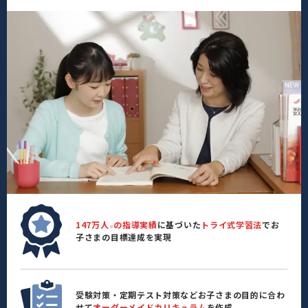
147万人
の指導実績
に基づいた
トライ式学習法
でお
※
子さまの目標達成を実現
受験対策・定期テスト対策などお子さまの目的に合わ
せて
オーダーメイドカリキュラム
を作成