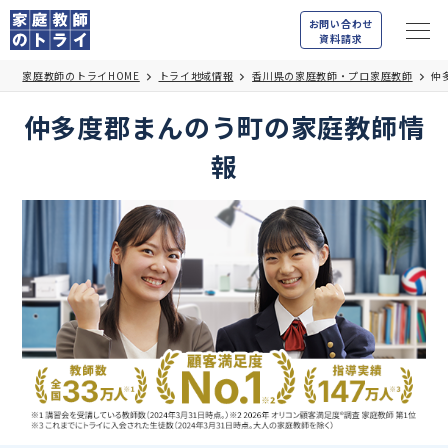
お問い合わせ
資料請求
家庭教師のトライHOME
トライ地域情報
香川県の家庭教師・プロ家庭教師
仲
仲多度郡まんのう町の家庭教師情
報