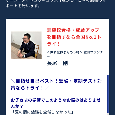
ポートを行います。
志望校合格・成績アップ
を目指すなら全国No.1ト
ライ！
＜仲多度郡まんのう町＞
教育プランナ
ー
長尾 剛
＼目指せ自己ベスト！受験・定期テスト対
策ならトライ！／
お子さまの学習でこのようなお悩みはありませ
んか？
「夏の間に勉強を全然しなかった」