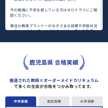
今の勉強に不安を感じている方はぜひトライにご相
談ください。
専任の教育プランナーがお子さまの目標や学習状況
に合わせて
オーダーメイドでカリキュラムを作成
し
ます。
完全マンツーマン
で自分に合った教師がわかるまで
丁寧に教えてくれるから、効率良く成績アップを目
指せます！
さらに、単元別の学習の理解度がわかる
「AI学習診
鹿児島県 合格実績
断」
や授業内容や授業以外の勉強をナビゲートする
「DAILY TRY」
など、豊富な学習コンテンツが
自宅
学習までサポート
します。
厳選された教師
×
オーダーメイドカリキュラム
トライで一緒に“自己最高得点”を目指しません
で多くの生徒が合格をつかみ取ってます。
か？
オンラインでの学習面談も承っております。
中学受験
高校受験
大学受験