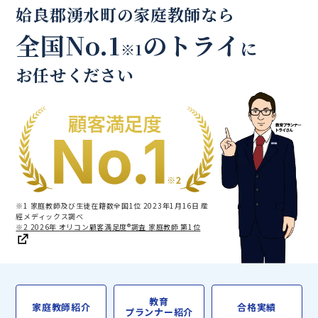
姶良郡湧水町の家庭教師なら
全国No.1
のトライ
に
※1
お任せください
※1 家庭教師及び生徒在籍数全国1位 2023年1月16日 産
經メディックス調べ
※2 2026年 オリコン顧客満足度®調査 家庭教師 第1位
教育
家庭教師紹介
合格実績
プランナー紹介