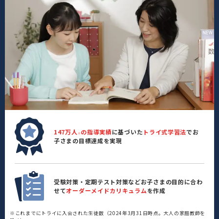
147万人
の指導実績
に基づいた
トライ式学習法
でお
※
子さまの目標達成を実現
受験対策・定期テスト対策などお子さまの目的に合わ
せて
オーダーメイドカリキュラム
を作成
※これまでにトライに入会された生徒数（2024年3月31日時点。大人の家庭教師を