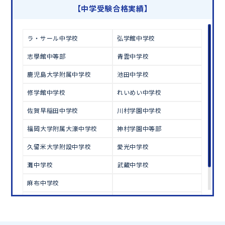
学習相談のお申し込みは
こちら
【中学受験合格実績】
ラ・サール中学校
弘学館中学校
志學館中等部
青雲中学校
鹿児島大学附属中学校
池田中学校
修学館中学校
れいめい中学校
佐賀早稲田中学校
川村学園中学校
福岡大学附属大濠中学校
神村学園中等部
久留米大学附設中学校
愛光中学校
灘中学校
武蔵中学校
麻布中学校