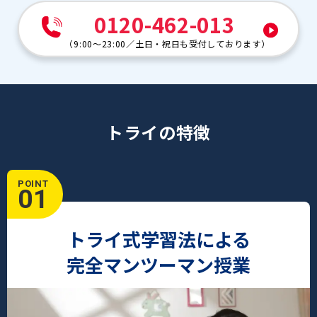
0120-462-013
（
9:00～23:00
／
土日・祝日も受付しております
）
トライの特徴
POINT
01
トライ式学習法による
完全マンツーマン授業