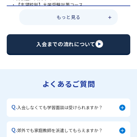
・【志望校別】大学受験対策コース
・共通テスト対策コース
もっと見る
・総合型選抜直前対策コース
・定期テスト・内申点対策コース
・苦手科目 総復習コース
・【英語資格検定】対策コース
入会までの流れについて
▼中学生に人気のコース
・【志望校別】公立・私立高校受験対策コース
・定期テスト内申点対策コース
・苦手科目 徹底克服コース
・不登校サポートコース
よくあるご質問
・宿題サポートコース
▼小学生に人気のコース
・私立中学受験対策コース
Q.
・学習習慣定着コース
入会しなくても学習面談は受けられますか？
・算数文章題対策コース
・中学入学準備コース
Q.
郊外でも家庭教師を派遣してもらえますか？