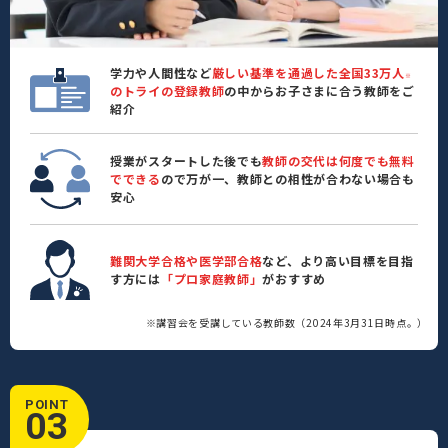
学力や人間性など
厳しい基準を通過した全国33万人
※
のトライの登録教師
の中からお子さまに合う教師をご
紹介
授業がスタートした後でも
教師の交代は何度でも無料
でできる
ので万が一、教師との相性が合わない場合も
安心
難関大学合格や医学部合格
など、より高い目標を目指
す方には
「プロ家庭教師」
がおすすめ
※講習会を受講している教師数（2024年3月31日時点。）
POINT
03