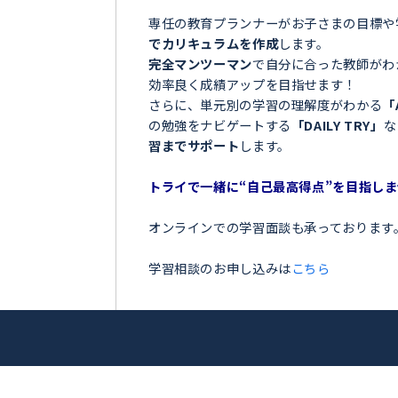
＼目指せ自己ベスト！受
伊仙町＞
ンナー
お子さまの学習でこのような
園 洋平
「夏の間に勉強を全然しなか
「授業についていけなくて困
アップを目指
「テストの点数が思っていた
「部活が忙しくて、勉強の時
トライ！
今の勉強に不安を感じている
専任の教育プランナーがお子
でカリキュラムを作成
します
完全マンツーマン
で自分に合
効率良く成績アップを目指せ
さらに、単元別の学習の理解
の勉強をナビゲートする
「DA
習までサポート
します。