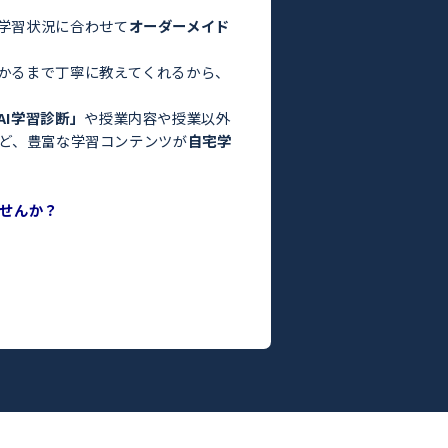
験・定期テスト対策ならトライ！／
お悩みはありませんか？
った」
っている」
よりも良くなかった」
間がない」
方はぜひトライにご相談ください。
さまの目標や学習状況に合わせて
オーダーメイド
。
った教師がわかるまで丁寧に教えてくれるから、
ます！
度がわかる
「AI学習診断」
や授業内容や授業以外
ILY TRY」
など、豊富な学習コンテンツが
自宅学