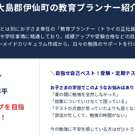
0120-462-013
（
9:00～23:00
／
土日・祝日も受付しております
）
大島郡伊仙町の
教育プラン
、教師とは別にお子さま専任の「教育プランナー（ト
験情報や学校事情に精通しており、成績アップや受験
オーダーメイドカリキュラム作成から、日々の勉強のサ