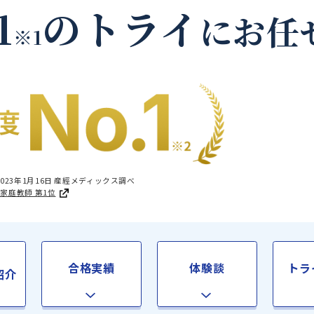
大島郡伊仙町の家庭教
.1
のトライ
に
※1
国1位 2023年1月16日 産經メディックス調べ
足度®調査 家庭教師 第1位