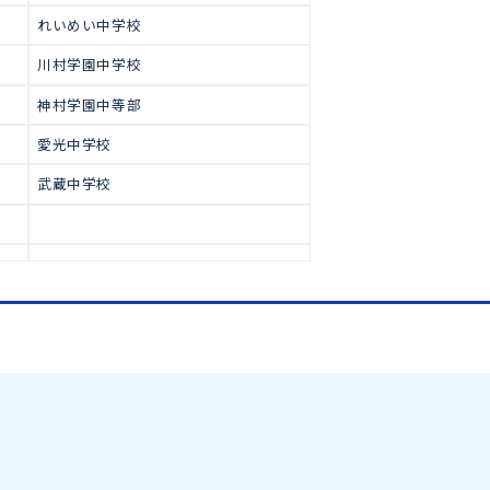
で多くの生徒が合格をつかみ取っ
高校受験
【中学受験合格実績】
弘学館中学校
青雲中学校
池田中学校
れいめい中学校
川村学園中学校