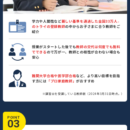
学力や人間性など
厳しい基準を通過した全国33万人
※
のトライの登録教師
の中からお子さまに合う教師をご
紹介
授業がスタートした後でも
教師の交代は何度でも無料
でできる
ので万が一、教師との相性が合わない場合も
安心
難関大学合格や医学部合格
など、より高い目標を目指
す方には
「プロ家庭教師」
がおすすめ
※講習会を受講している教師数（2024年3月31日時点。）
POINT
03