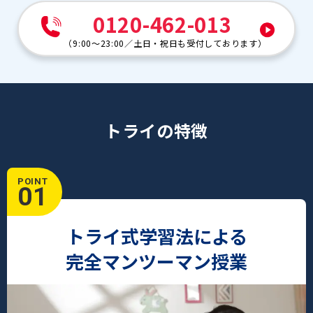
0120-462-013
（
9:00～23:00
／
土日・祝日も受付しております
）
トライの特徴
POINT
01
トライ式学習法による
完全マンツーマン授業