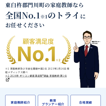
東臼杵郡門川町の家庭教師なら
全国No.1
のトライ
に
※1
お任せください
※1 家庭教師及び生徒在籍数全国1位 2023年1月16日 産
經メディックス調べ
※2 2026年 オリコン顧客満足度®調査 家庭教師 第1位
教育
家庭教師紹介
合格実績
プランナー紹介