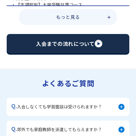
・【志望校別】大学受験対策コース
・共通テスト対策コース
もっと見る
・総合型選抜直前対策コース
・定期テスト・内申点対策コース
・苦手科目 総復習コース
・【英語資格検定】対策コース
入会までの流れについて
▼中学生に人気のコース
・【志望校別】公立・私立高校受験対策コース
・定期テスト内申点対策コース
・苦手科目 徹底克服コース
・不登校サポートコース
よくあるご質問
・宿題サポートコース
▼小学生に人気のコース
・私立中学受験対策コース
Q.
・学習習慣定着コース
入会しなくても学習面談は受けられますか？
・算数文章題対策コース
・中学入学準備コース
Q.
郊外でも家庭教師を派遣してもらえますか？