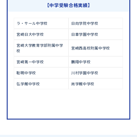
学習相談のお申し込みは
こちら
【中学受験合格実績】
ラ・サール中学校
日向学院中学校
宮崎日大中学校
日章学園中学校
宮崎大学教育学部附属中学
宮崎西高校附属中学校
校
宮崎第一中学校
鵬翔中学校
聡明中学校
川村学園中学校
弘学館中学校
尚学館中学校