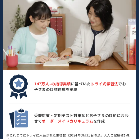
147万人
の指導実績
に基づいた
トライ式学習法
でお
※
子さまの目標達成を実現
受験対策・定期テスト対策などお子さまの目的に合わ
せて
オーダーメイドカリキュラム
を作成
※これまでにトライに入会された生徒数（2024年3月31日時点。大人の家庭教師を