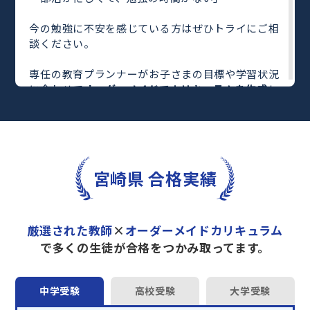
今の勉強に不安を感じている方はぜひトライにご相
談ください。
専任の教育プランナーがお子さまの目標や学習状況
に合わせて
オーダーメイドでカリキュラムを作成
し
ます。
完全マンツーマン
で自分に合った教師がわかるまで
丁寧に教えてくれるから、効率良く成績アップを目
指せます！
さらに、単元別の学習の理解度がわかる
「AI学習診
宮崎県 合格実績
断」
や授業内容や授業以外の勉強をナビゲートする
「DAILY TRY」
など、豊富な学習コンテンツが
自宅
学習までサポート
します。
厳選された教師
×
オーダーメイドカリキュラム
トライで一緒に“自己最高得点”を目指しません
で多くの生徒が合格をつかみ取ってます。
か？
オンラインでの学習面談も承っております。
中学受験
高校受験
大学受験