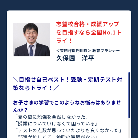
志望校合格・成績アップ
を目指すなら全国No.1ト
ライ！
＜東臼杵郡門川町＞
教育プランナー
久保園 洋平
＼目指せ自己ベスト！受験・定期テスト対
策ならトライ！／
お子さまの学習でこのようなお悩みはありませ
んか？
「夏の間に勉強を全然しなかった」
「授業についていけなくて困っている」
「テストの点数が思っていたよりも良くなかった」
「部活が忙しくて、勉強の時間がない」