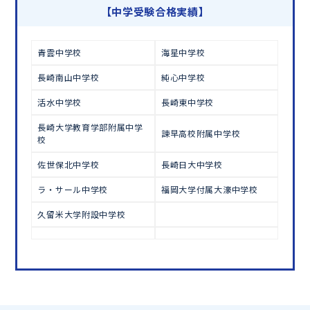
学習相談のお申し込みは
こちら
【中学受験合格実績】
青雲中学校
海星中学校
長崎南山中学校
純心中学校
活水中学校
長崎東中学校
長崎大学教育学部附属中学
諫早高校附属中学校
校
佐世保北中学校
長崎日大中学校
ラ・サール中学校
福岡大学付属大濠中学校
久留米大学附設中学校