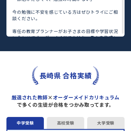
今の勉強に不安を感じている方はぜひトライにご相
談ください。
専任の教育プランナーがお子さまの目標や学習状況
に合わせて
オーダーメイドでカリキュラムを作成
し
ます。
完全マンツーマン
で自分に合った教師がわかるまで
丁寧に教えてくれるから、効率良く成績アップを目
指せます！
さらに、単元別の学習の理解度がわかる
「AI学習診
長崎県 合格実績
断」
や授業内容や授業以外の勉強をナビゲートする
「DAILY TRY」
など、豊富な学習コンテンツが
自宅
学習までサポート
します。
厳選された教師
×
オーダーメイドカリキュラム
トライで一緒に“自己最高得点”を目指しません
で多くの生徒が合格をつかみ取ってます。
か？
オンラインでの学習面談も承っております。
中学受験
高校受験
大学受験