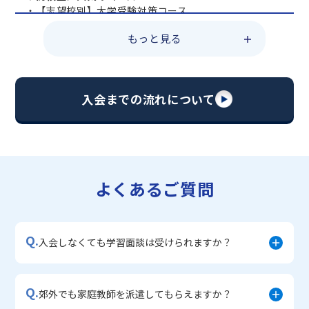
・【志望校別】大学受験対策コース
・共通テスト対策コース
もっと見る
・総合型選抜直前対策コース
・定期テスト・内申点対策コース
・苦手科目 総復習コース
・【英語資格検定】対策コース
入会までの流れについて
▼中学生に人気のコース
・【志望校別】公立・私立高校受験対策コース
・定期テスト内申点対策コース
・苦手科目 徹底克服コース
・不登校サポートコース
よくあるご質問
・宿題サポートコース
▼小学生に人気のコース
・私立中学受験対策コース
Q.
・学習習慣定着コース
入会しなくても学習面談は受けられますか？
・算数文章題対策コース
・中学入学準備コース
Q.
郊外でも家庭教師を派遣してもらえますか？