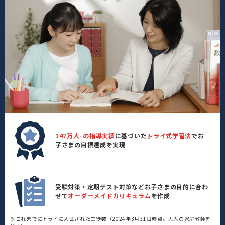
147万人
の指導実績
に基づいた
トライ式学習法
でお
※
子さまの目標達成を実現
受験対策・定期テスト対策などお子さまの目的に合わ
せて
オーダーメイドカリキュラム
を作成
※これまでにトライに入会された生徒数（2024年3月31日時点。大人の家庭教師を