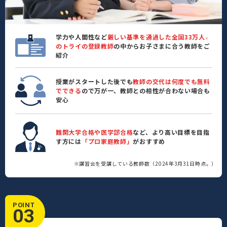
学力や人間性など
厳しい基準を通過した全国33万人
※
のトライの登録教師
の中からお子さまに合う教師をご
紹介
授業がスタートした後でも
教師の交代は何度でも無料
でできる
ので万が一、教師との相性が合わない場合も
安心
難関大学合格や医学部合格
など、より高い目標を目指
す方には
「プロ家庭教師」
がおすすめ
※講習会を受講している教師数（2024年3月31日時点。）
POINT
03