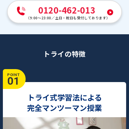
0120-462-013
（
9:00～23:00
／
土日・祝日も受付しております
）
トライの特徴
POINT
01
トライ式学習法による
完全マンツーマン授業