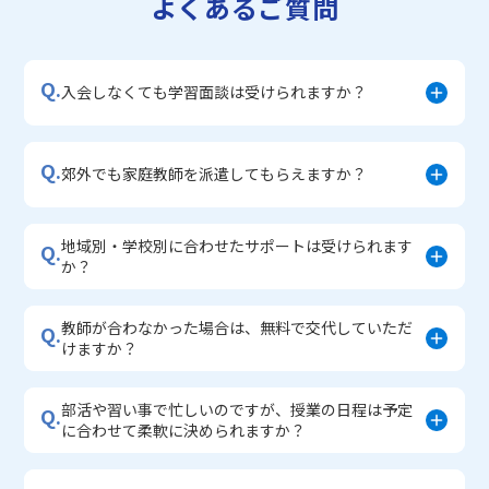
よくあるご質問
▼小学生に人気のコース
・私立中学受験対策コース
Q.
・学習習慣定着コース
入会しなくても学習面談は受けられますか？
・算数文章題対策コース
・中学入学準備コース
Q.
郊外でも家庭教師を派遣してもらえますか？
地域別・学校別に合わせたサポートは受けられます
Q.
か？
教師が合わなかった場合は、無料で交代していただ
Q.
けますか？
部活や習い事で忙しいのですが、授業の日程は予定
Q.
に合わせて柔軟に決められますか？