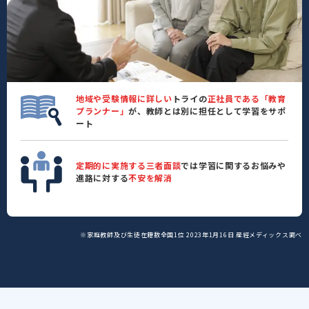
地域や受験情報に詳しい
トライの
正社員である「教育
プランナー」
が、教師とは別に担任として学習をサポ
ート
定期的に実施する三者面談
では学習に関するお悩みや
進路に対する
不安を解消
※家庭教師及び生徒在籍数全国1位 2023年1月16日 産經メディックス調べ