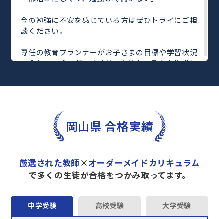
今の勉強に不安を感じている方はぜひトライにご相
談ください。
専任の教育プランナーがお子さまの目標や学習状況
に合わせて
オーダーメイドでカリキュラムを作成
し
ます。
完全マンツーマン
で自分に合った教師がわかるまで
丁寧に教えてくれるから、効率良く成績アップを目
指せます！
さらに、単元別の学習の理解度がわかる
「AI学習診
岡山県 合格実績
断」
や授業内容や授業以外の勉強をナビゲートする
「DAILY TRY」
など、豊富な学習コンテンツが
自宅
学習までサポート
します。
厳選された教師
×
オーダーメイドカリキュラム
トライで一緒に“自己最高得点”を目指しません
で多くの生徒が合格をつかみ取ってます。
か？
オンラインでの学習面談も承っております。
中学受験
高校受験
大学受験