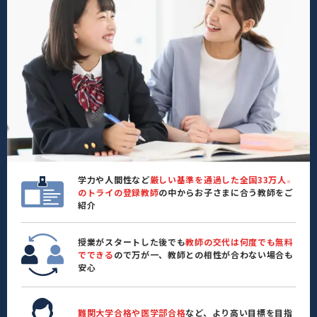
学力や人間性など
厳しい基準を通過した全国33万人
※
のトライの登録教師
の中からお子さまに合う教師をご
紹介
授業がスタートした後でも
教師の交代は何度でも無料
でできる
ので万が一、教師との相性が合わない場合も
安心
難関大学合格や医学部合格
など、より高い目標を目指