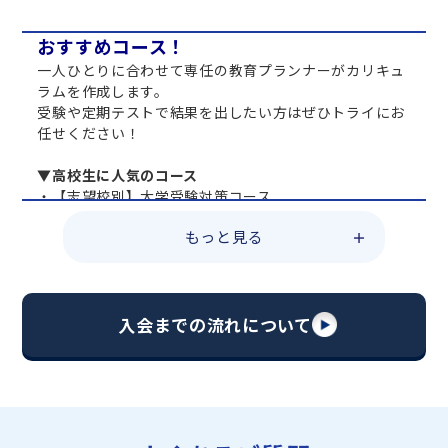
おすすめコース！
一人ひとりに合わせて専任の教育プランナーがカリキュ
ラムを作成します。
受験や定期テストで結果を出したい方はぜひトライにお
任せください！
▼高校生に人気のコース
・【志望校別】大学受験対策コース
・共通テスト対策コース
もっと見る
・総合型選抜直前対策コース
・定期テスト・内申点対策コース
・苦手科目 総復習コース
・【英語資格検定】対策コース
入会までの流れについて
▼中学生に人気のコース
・【志望校別】公立・私立高校受験対策コース
・定期テスト内申点対策コース
・苦手科目 徹底克服コース
・不登校サポートコース
・宿題サポートコース