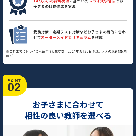
147万人
の指導実績
に基づいた
トライ式学習法
でお
※
子さまの目標達成を実現
受験対策・定期テスト対策などお子さまの目的に合わ
せて
オーダーメイドカリキュラム
を作成
※これまでにトライに入会された生徒数（2024年3月31日時点。大人の家庭教師を
除く）
POINT
02
お子さまに合わせて
相性の良い教師を選べる