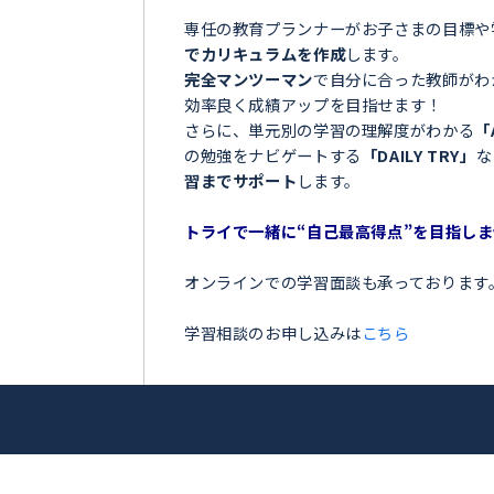
＼目指せ自己ベスト！受
淀川区＞
ンナー
お子さまの学習でこのような
 享輔
「夏の間に勉強を全然しなか
「授業についていけなくて困
アップを目指
「テストの点数が思っていた
「部活が忙しくて、勉強の時
トライ！
今の勉強に不安を感じている
専任の教育プランナーがお子
でカリキュラムを作成
します
完全マンツーマン
で自分に合
効率良く成績アップを目指せ
さらに、単元別の学習の理解
の勉強をナビゲートする
「DA
習までサポート
します。