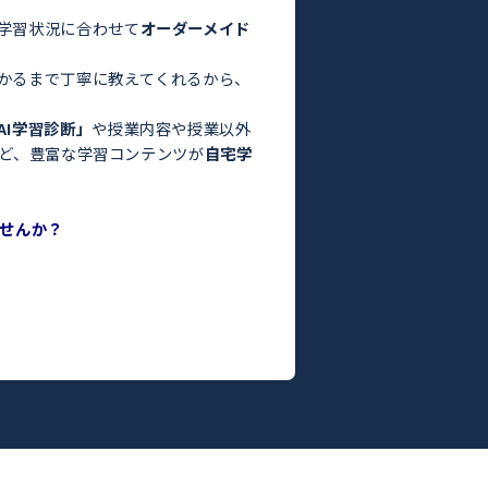
験・定期テスト対策ならトライ！／
お悩みはありませんか？
った」
っている」
よりも良くなかった」
間がない」
方はぜひトライにご相談ください。
さまの目標や学習状況に合わせて
オーダーメイド
。
った教師がわかるまで丁寧に教えてくれるから、
ます！
度がわかる
「AI学習診断」
や授業内容や授業以外
ILY TRY」
など、豊富な学習コンテンツが
自宅学