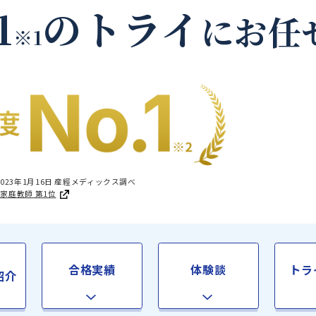
大阪市淀川区の家庭教
.1
のトライ
に
※1
国1位 2023年1月16日 産經メディックス調べ
足度®調査 家庭教師 第1位