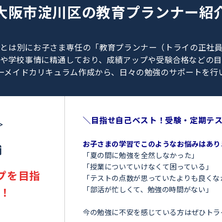
0120-462-013
（
9:00～23:00
／
土日・祝日も受付しております
）
大阪市淀川区の
教育プラン
、教師とは別にお子さま専任の「教育プランナー（ト
験情報や学校事情に精通しており、成績アップや受験
オーダーメイドカリキュラム作成から、日々の勉強のサ