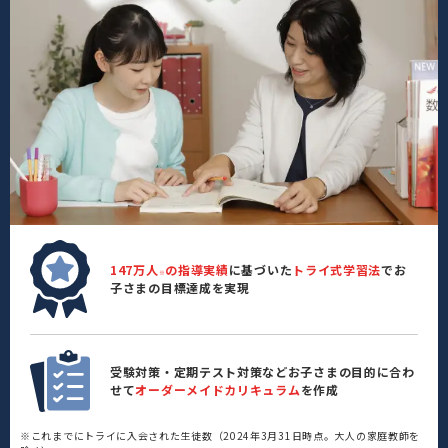
147万人
の指導実績
に基づいた
トライ式学習法
でお
※
子さまの目標達成を実現
受験対策・定期テスト対策などお子さまの目的に合わ
せて
オーダーメイドカリキュラム
を作成
※これまでにトライに入会された生徒数（2024年3月31日時点。大人の家庭教師を