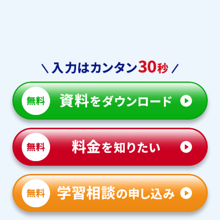
常翔啓光学園中学校
大阪国際中学校
追手門学院大手前中学校
追手門学院中学校
帝塚山学院中学校
大谷中学校
大阪薫英女学院中学校
小林聖心女子学院中学校
東海大学附属仰星高等学校
アサンプション国際中学校
中等部
上宮中学校
羽衣学園中学校
初芝富田林中学校
初芝立命館中学校
大阪体育大学附属浪商中学
賢明学院中学校
校
大阪青凌中学校
同志社国際中学校
和歌山信愛中学校
甲南女子中学校
同志社中学校
立命館宇治中学校
淳心学院中学校
近畿大学附属和歌山中学校