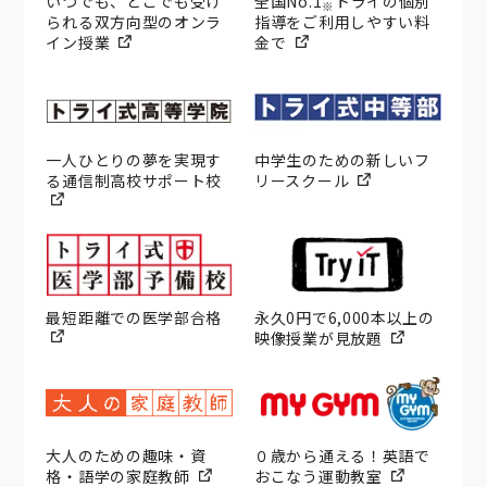
いつでも、どこでも受け
全国No.1
トライの個別
※
られる双方向型のオンラ
指導をご利用しやすい料
イン授業
金で
一人ひとりの夢を実現す
中学生のための新しいフ
る通信制高校サポート校
リースクール
最短距離での医学部合格
永久0円で6,000本以上の
映像授業が見放題
大人のための趣味・資
０歳から通える！英語で
格・語学の家庭教師
おこなう運動教室