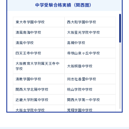
学習相談のお申し込みは
こちら
中学受験合格実績（関西圏）
東大寺学園中学校
西大和学園中学校
清風南海中学校
大阪星光学院中学校
清風中学校
高槻中学校
四天王寺中学校
帝塚山泉ヶ丘中学校
大阪教育大学附属天王寺中
大阪桐蔭中学校
学校
清教学園中学校
同志社香里中学校
関西大学北陽中学校
桃山学院中学校
近畿大学附属中学校
関西大学第一中学校
大阪女学院中学校
常翔学園中学校
明星中学校
履正社学園豊中中学校