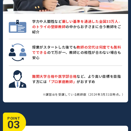
学力や人間性など
厳しい基準を通過した全国33万人
※
のトライの登録教師
の中からお子さまに合う教師をご
紹介
授業がスタートした後でも
教師の交代は何度でも無料
でできる
ので万が一、教師との相性が合わない場合も
安心
難関大学合格や医学部合格
など、より高い目標を目指
す方には
「プロ家庭教師」
がおすすめ
※講習会を受講している教師数（2024年3月31日時点。）
POINT
03