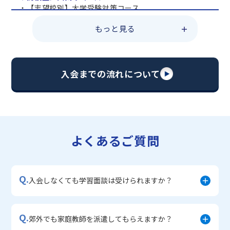
・【志望校別】大学受験対策コース
・共通テスト対策コース
もっと見る
・総合型選抜直前対策コース
・定期テスト・内申点対策コース
・苦手科目 総復習コース
・【英語資格検定】対策コース
入会までの流れについて
▼中学生に人気のコース
・【志望校別】公立・私立高校受験対策コース
・定期テスト内申点対策コース
・苦手科目 徹底克服コース
・不登校サポートコース
よくあるご質問
・宿題サポートコース
▼小学生に人気のコース
・私立中学受験対策コース
Q.
・学習習慣定着コース
入会しなくても学習面談は受けられますか？
・算数文章題対策コース
・中学入学準備コース
Q.
郊外でも家庭教師を派遣してもらえますか？