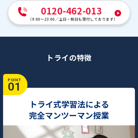
0120-462-013
金光八尾中学校
金蘭会中学校
（
9:00～23:00
／
土日・祝日も受付しております
）
相愛中学校
梅花中学校
樟蔭中学校
浪速中学校
四條畷学園中学校
プール学院中学校
甲南中学校
トライの特徴
POINT
01
トライ式学習法による
完全マンツーマン授業