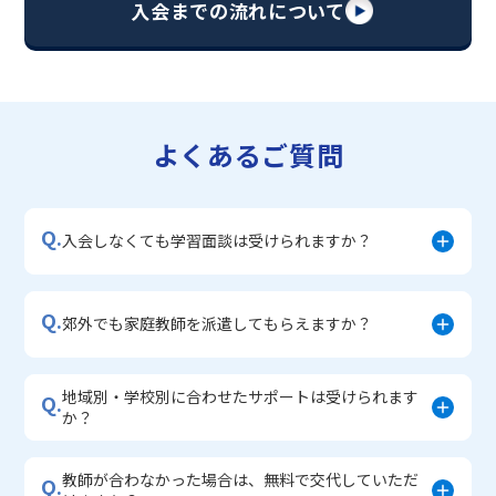
入会までの流れについて
▼中学生に人気のコース
・【志望校別】公立・私立高校受験対策コース
・定期テスト内申点対策コース
・苦手科目 徹底克服コース
・不登校サポートコース
よくあるご質問
・宿題サポートコース
▼小学生に人気のコース
・私立中学受験対策コース
Q.
・学習習慣定着コース
入会しなくても学習面談は受けられますか？
・算数文章題対策コース
・中学入学準備コース
Q.
郊外でも家庭教師を派遣してもらえますか？
地域別・学校別に合わせたサポートは受けられます
Q.
か？
教師が合わなかった場合は、無料で交代していただ
Q.