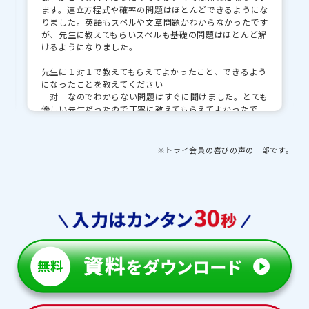
ます。連立方程式や確率の問題はほとんどできるようにな
金光八尾中学校
金蘭会中学校
りました。英語もスペルや文章問題かわからなかったです
が、先生に教えてもらいスペルも基礎の問題はほとんど解
相愛中学校
梅花中学校
けるようになりました。
樟蔭中学校
浪速中学校
先生に１対１で教えてもらえてよかったこと、できるよう
になったことを教えてください
四條畷学園中学校
プール学院中学校
一対一なのでわからない問題はすぐに聞けました。とても
優しい先生だったので丁寧に教えてもらえてよかったで
甲南中学校
す。少し勉強しながら話したりもでき、授業がとても楽し
かったです。
※トライ会員の喜びの声の一部です。
先生・教育プランナーとの思い出や印象的な出来事を教
えてください
受験を受かった報告した時に一緒になって喜んでくれまし
た。休憩時間にする世間話が思い出に残っています。受験
校を決める時も親身になって相談に乗ってくれたりしてと
ても嬉しかったです。
トライを利用してよかったことやお子さまの成長した点
があれば教えてください
自分で勉強することは難しかったと思いますが、トライ
を受講することによって勉強に自ら向かうことができるよ
うになりました。先生はとても優しくて、子どもとは気が
合っていたので受験に向かう際も本当に助けていただき感