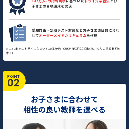
147万人
の指導実績
に基づいた
トライ式学習法
でお
※
子さまの目標達成を実現
受験対策・定期テスト対策などお子さまの目的に合わ
せて
オーダーメイドカリキュラム
を作成
※これまでにトライに入会された生徒数（2024年3月31日時点。大人の家庭教師を
除く）
POINT
02
お子さまに合わせて
相性の良い教師を選べる