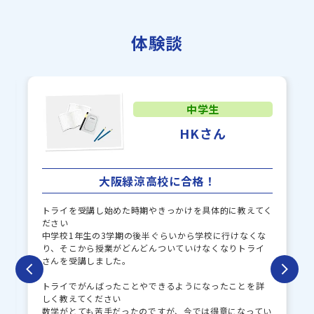
常翔啓光学園中学校
大阪国際中学校
追手門学院大手前中学校
追手門学院中学校
体験談
帝塚山学院中学校
大谷中学校
大阪薫英女学院中学校
小林聖心女子学院中学校
東海大学附属仰星高等学校
中学生
アサンプション国際中学校
中等部
HKさん
上宮中学校
羽衣学園中学校
初芝富田林中学校
初芝立命館中学校
大阪緑涼高校に合格！
大阪体育大学附属浪商中学
賢明学院中学校
校
トライを受講し始めた時期やきっかけを具体的に教えてく
ださい
大阪青凌中学校
同志社国際中学校
中学校1年生の3学期の後半ぐらいから学校に行けなくな
り、そこから授業がどんどんついていけなくなりトライ
和歌山信愛中学校
甲南女子中学校
さんを受講しました。
同志社中学校
立命館宇治中学校
トライでがんばったことやできるようになったことを詳
しく教えてください
淳心学院中学校
近畿大学附属和歌山中学校
数学がとても苦手だったのですが、今では得意になってい