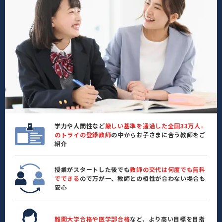
学力や人間性など
厳しい基準を通過した全国33万人
※
のトライの登録教師
の中からお子さまに合う教師をご
紹介
授業がスタートした後でも
教師の交代は何度でも無料
でできる
ので万が一、教師との相性が合わない場合も
安心
難関大学合格や医学部合格
など、より高い目標を目指