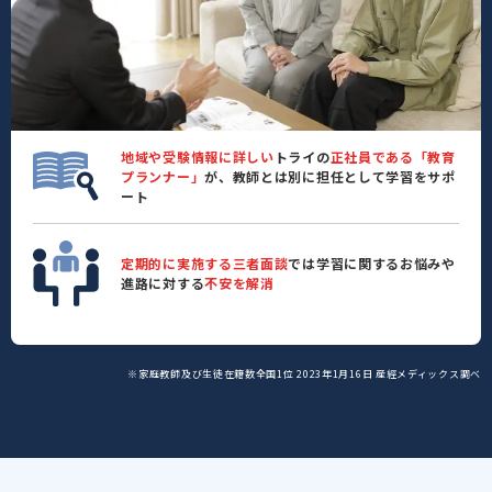
地域や受験情報に詳しい
トライの
正社員である「教育
プランナー」
が、教師とは別に担任として学習をサポ
ート
定期的に実施する三者面談
では学習に関するお悩みや
進路に対する
不安を解消
※家庭教師及び生徒在籍数全国1位 2023年1月16日 産經メディックス調べ