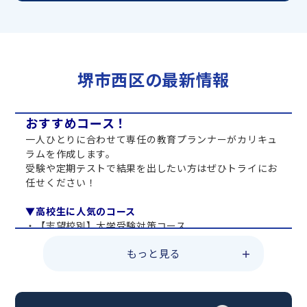
堺市西区の最新情報
おすすめコース！
一人ひとりに合わせて専任の教育プランナーがカリキュ
ラムを作成します。
受験や定期テストで結果を出したい方はぜひトライにお
任せください！
▼高校生に人気のコース
・【志望校別】大学受験対策コース
・共通テスト対策コース
もっと見る
・総合型選抜直前対策コース
・定期テスト・内申点対策コース
・苦手科目 総復習コース
・【英語資格検定】対策コース