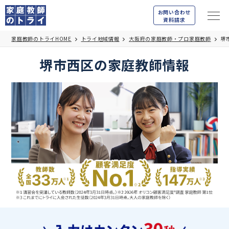
お問い合わせ
資料請求
家庭教師のトライHOME
トライ地域情報
大阪府の家庭教師・プロ家庭教師
堺
堺市西区の家庭教師情報