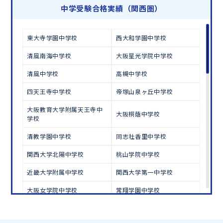
学習相談のお申し込みは
こちら
中学受験合格実績（関西圏）
東大寺学園中学校
西大和学園中学校
清風南海中学校
大阪星光学院中学校
清風中学校
高槻中学校
四天王寺中学校
帝塚山泉ヶ丘中学校
大阪教育大学附属天王寺中
大阪桐蔭中学校
学校
清教学園中学校
同志社香里中学校
関西大学北陽中学校
桃山学院中学校
近畿大学附属中学校
関西大学第一中学校
大阪女学院中学校
常翔学園中学校
明星中学校
履正社学園豊中中学校