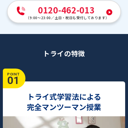
0120-462-013
（
9:00～23:00
／
土日・祝日も受付しております
）
トライの特徴
POINT
01
トライ式学習法による
完全マンツーマン授業