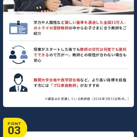
学力や人間性など
厳しい基準を通過した全国33万人
※
のトライの登録教師
の中からお子さまに合う教師をご
紹介
授業がスタートした後でも
教師の交代は何度でも無料
でできる
ので万が一、教師との相性が合わない場合も
安心
難関大学合格や医学部合格
など、より高い目標を目指
す方には
「プロ家庭教師」
がおすすめ
※講習会を受講している教師数（2024年3月31日時点。）
POINT
03