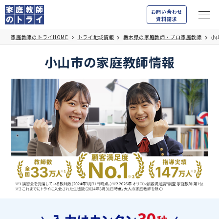
お問い合わせ
資料請求
家庭教師のトライHOME
トライ地域情報
栃木県の家庭教師・プロ家庭教師
小
小山市の家庭教師情報