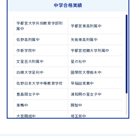
学習相談のお申し込みは
こちら
中学合格実績
宇都宮大学共同教育学部附
宇都宮東高附属中
属中
佐野高附属中
矢板東高附属中
作新学院中
宇都宮短期大学附属中
文星芸大附属中
星の杜中
白鴎大学足利中
國學院大學栃木中
佐野日本大学中等教育学校
早稲田実業中
豊島岡女子中
浦和明の星女子中
巣鴨中
開智中
大宮開成中
埼玉栄中
茨城中学校