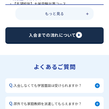
・【志望校別】大学受験対策コース
・共通テスト対策コース
もっと見る
・総合型選抜直前対策コース
・定期テスト・内申点対策コース
・苦手科目 総復習コース
・【英語資格検定】対策コース
入会までの流れについて
▼中学生に人気のコース
・【志望校別】公立・私立高校受験対策コース
・定期テスト内申点対策コース
・苦手科目 徹底克服コース
・不登校サポートコース
よくあるご質問
・宿題サポートコース
▼小学生に人気のコース
・私立中学受験対策コース
Q.
・学習習慣定着コース
入会しなくても学習面談は受けられますか？
・算数文章題対策コース
・中学入学準備コース
Q.
郊外でも家庭教師を派遣してもらえますか？