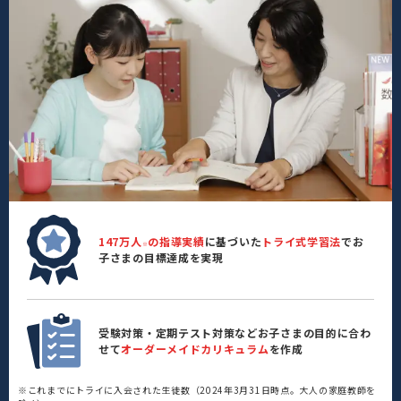
147万人
の指導実績
に基づいた
トライ式学習法
でお
※
子さまの目標達成を実現
受験対策・定期テスト対策などお子さまの目的に合わ
せて
オーダーメイドカリキュラム
を作成
※これまでにトライに入会された生徒数（2024年3月31日時点。大人の家庭教師を