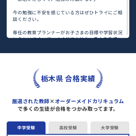
今の勉強に不安を感じている方はぜひトライにご相
談ください。
専任の教育プランナーがお子さまの目標や学習状況
に合わせて
オーダーメイドでカリキュラムを作成
し
ます。
完全マンツーマン
で自分に合った教師がわかるまで
丁寧に教えてくれるから、効率良く成績アップを目
指せます！
さらに、単元別の学習の理解度がわかる
「AI学習診
栃木県 合格実績
断」
や授業内容や授業以外の勉強をナビゲートする
「DAILY TRY」
など、豊富な学習コンテンツが
自宅
学習までサポート
します。
厳選された教師
×
オーダーメイドカリキュラム
トライで一緒に“自己最高得点”を目指しません
で多くの生徒が合格をつかみ取ってます。
か？
オンラインでの学習面談も承っております。
中学受験
高校受験
大学受験