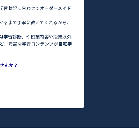
験・定期テスト対策ならトライ！／
お悩みはありませんか？
った」
っている」
よりも良くなかった」
間がない」
方はぜひトライにご相談ください。
さまの目標や学習状況に合わせて
オーダーメイド
。
った教師がわかるまで丁寧に教えてくれるから、
ます！
度がわかる
「AI学習診断」
や授業内容や授業以外
ILY TRY」
など、豊富な学習コンテンツが
自宅学