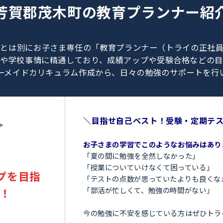
0120-462-013
（
9:00～23:00
／
土日・祝日も受付しております
）
芳賀郡茂木町の
教育プラン
、教師とは別にお子さま専任の「教育プランナー（ト
験情報や学校事情に精通しており、成績アップや受験
オーダーメイドカリキュラム作成から、日々の勉強のサ