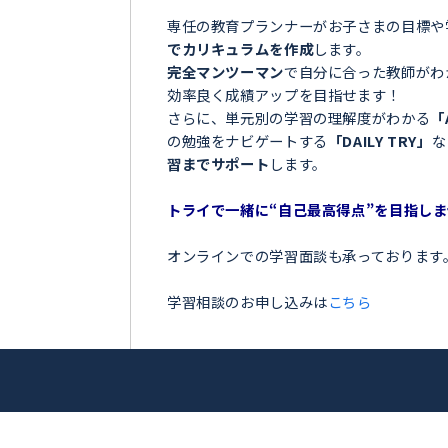
＼目指せ自己ベスト！受
茂木町＞
ンナー
お子さまの学習でこのような
広大
「夏の間に勉強を全然しなか
「授業についていけなくて困
アップを目指
「テストの点数が思っていた
「部活が忙しくて、勉強の時
トライ！
今の勉強に不安を感じている
専任の教育プランナーがお子
でカリキュラムを作成
します
完全マンツーマン
で自分に合
効率良く成績アップを目指せ
さらに、単元別の学習の理解
の勉強をナビゲートする
「DA
習までサポート
します。