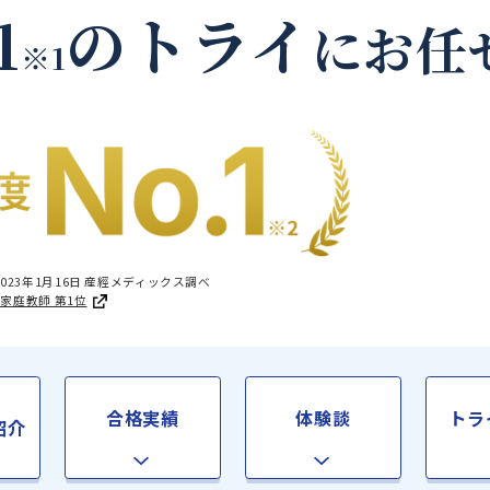
芳賀郡茂木町の家庭教
.1
のトライ
に
※1
国1位 2023年1月16日 産經メディックス調べ
足度®調査 家庭教師 第1位