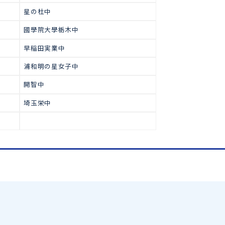
で多くの生徒が合格をつかみ取っ
高校受験
中学合格実績
中
宇都宮東高附属中
矢板東高附属中
宇都宮短期大学附属中
星の杜中
國學院大學栃木中