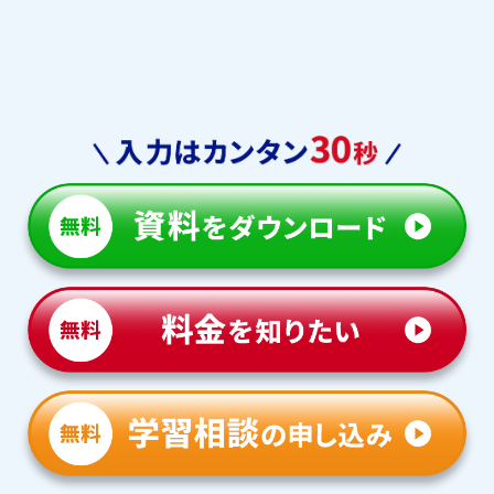
巣鴨中
世田谷学園中
フェリス女学院中
豊島岡女子中
鴎友学園中
白百合学園中
都立 白鴎中
都立 桜修館中
都立 立川国際中
区立 九段中
学習院中等部
中央大学附属中
明治大学明治中
明治大学中野中
晃華学園中
光塩女子中
吉祥女子中
成城学園中
日本大学第一中
日本大学第二中
日本大学第三中
法政大学中
広尾学園中
本郷中