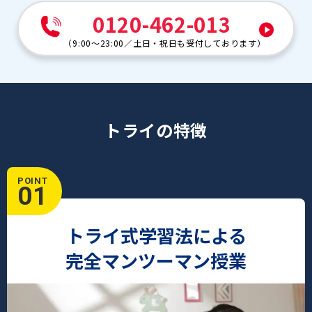
立教池袋中
立教新座中
0120-462-013
共立女子中
桐蔭学園中
（
9:00～23:00
／
土日・祝日も受付しております
）
成蹊中
香蘭女学校
九段中等教育学校
東京女学館中
東洋英和女学院中等部
市川中
トライの特徴
江戸川女子中
栄東中
白鴎高等学校附属中
POINT
01
トライ式学習法による
完全マンツーマン授業