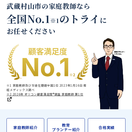
武蔵村山市の家庭教師なら
全国No.1
のトライ
に
※1
お任せください
※1 家庭教師及び生徒在籍数全国1位 2023年1月16日 産
經メディックス調べ
※2 2026年 オリコン顧客満足度®調査 家庭教師 第1位
教育
家庭教師紹介
合格実績
プランナー紹介