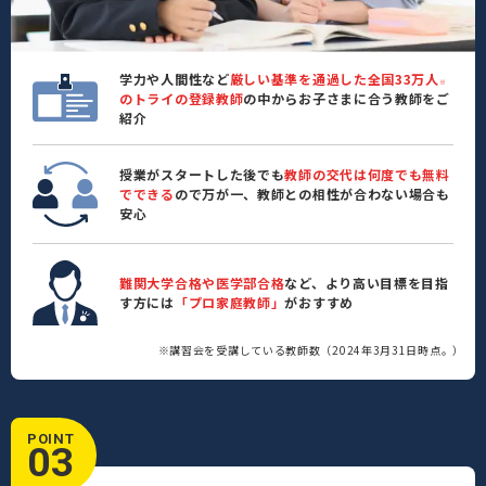
学力や人間性など
厳しい基準を通過した全国33万人
※
のトライの登録教師
の中からお子さまに合う教師をご
紹介
授業がスタートした後でも
教師の交代は何度でも無料
でできる
ので万が一、教師との相性が合わない場合も
安心
難関大学合格や医学部合格
など、より高い目標を目指
す方には
「プロ家庭教師」
がおすすめ
※講習会を受講している教師数（2024年3月31日時点。）
POINT
03