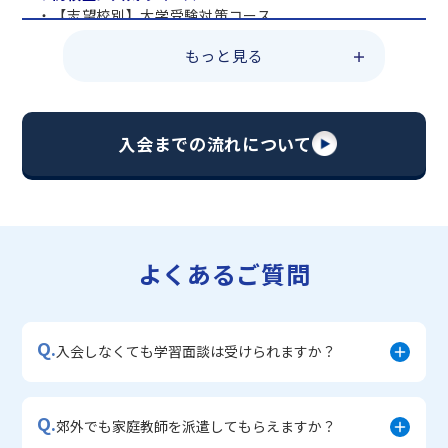
・【志望校別】大学受験対策コース
・共通テスト対策コース
もっと見る
・総合型選抜直前対策コース
・定期テスト・内申点対策コース
・苦手科目 総復習コース
・【英語資格検定】対策コース
入会までの流れについて
▼中学生に人気のコース
・【志望校別】公立・私立高校受験対策コース
・定期テスト内申点対策コース
・苦手科目 徹底克服コース
・不登校サポートコース
よくあるご質問
・宿題サポートコース
▼小学生に人気のコース
・私立中学受験対策コース
Q.
・学習習慣定着コース
入会しなくても学習面談は受けられますか？
・算数文章題対策コース
・中学入学準備コース
Q.
郊外でも家庭教師を派遣してもらえますか？