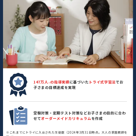
147万人
の指導実績
に基づいた
トライ式学習法
でお
※
子さまの目標達成を実現
受験対策・定期テスト対策などお子さまの目的に合わ
せて
オーダーメイドカリキュラム
を作成
※これまでにトライに入会された生徒数（2024年3月31日時点。大人の家庭教師を