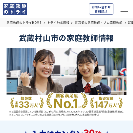
お問い合わせ
資料請求
家庭教師のトライHOME
トライ地域情報
東京都の家庭教師・プロ家庭教師
武
武蔵村山市の家庭教師情報