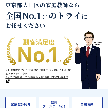
東京都大田区の家庭教師なら
全国No.1
のトライ
に
※1
お任せください
※1 家庭教師及び生徒在籍数全国1位 2023年1月16日 産
經メディックス調べ
※2 2026年 オリコン顧客満足度®調査 家庭教師 第1位
教育
家庭教師紹介
合格実績
プランナー紹介