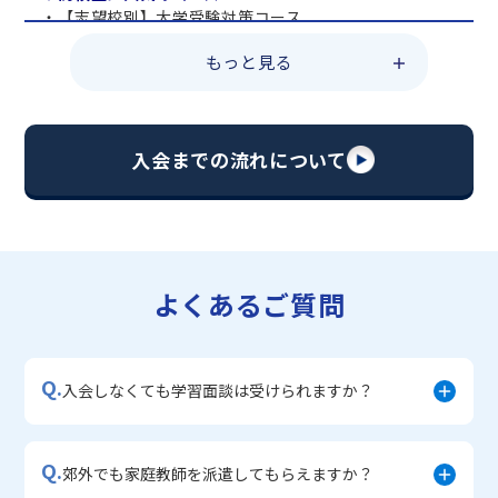
・【志望校別】大学受験対策コース
・共通テスト対策コース
もっと見る
・総合型選抜直前対策コース
・定期テスト・内申点対策コース
・苦手科目 総復習コース
・【英語資格検定】対策コース
入会までの流れについて
▼中学生に人気のコース
・【志望校別】公立・私立高校受験対策コース
・定期テスト内申点対策コース
・苦手科目 徹底克服コース
・不登校サポートコース
よくあるご質問
・宿題サポートコース
▼小学生に人気のコース
・私立中学受験対策コース
Q.
・学習習慣定着コース
入会しなくても学習面談は受けられますか？
・算数文章題対策コース
・中学入学準備コース
Q.
郊外でも家庭教師を派遣してもらえますか？