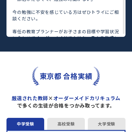
今の勉強に不安を感じている方はぜひトライにご相
談ください。
専任の教育プランナーがお子さまの目標や学習状況
に合わせて
オーダーメイドでカリキュラムを作成
し
ます。
完全マンツーマン
で自分に合った教師がわかるまで
丁寧に教えてくれるから、効率良く成績アップを目
指せます！
さらに、単元別の学習の理解度がわかる
「AI学習診
東京都 合格実績
断」
や授業内容や授業以外の勉強をナビゲートする
「DAILY TRY」
など、豊富な学習コンテンツが
自宅
学習までサポート
します。
厳選された教師
×
オーダーメイドカリキュラム
トライで一緒に“自己最高得点”を目指しません
で多くの生徒が合格をつかみ取ってます。
か？
オンラインでの学習面談も承っております。
中学受験
高校受験
大学受験