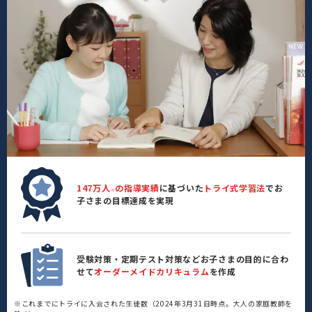
147万人
の指導実績
に基づいた
トライ式学習法
でお
※
子さまの目標達成を実現
受験対策・定期テスト対策などお子さまの目的に合わ
せて
オーダーメイドカリキュラム
を作成
※これまでにトライに入会された生徒数（2024年3月31日時点。大人の家庭教師を