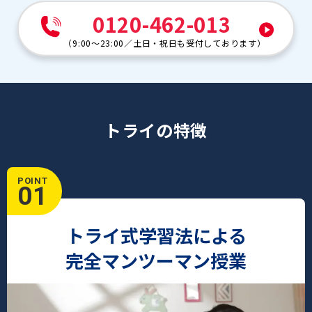
立教池袋中
立教新座中
0120-462-013
共立女子中
桐蔭学園中
（
9:00～23:00
／
土日・祝日も受付しております
）
成蹊中
香蘭女学校
九段中等教育学校
東京女学館中
東洋英和女学院中等部
市川中
トライの特徴
江戸川女子中
栄東中
白鴎高等学校附属中
POINT
01
トライ式学習法による
完全マンツーマン授業