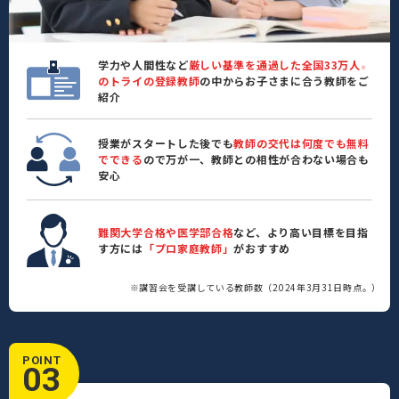
学力や人間性など
厳しい基準を通過した全国33万人
※
のトライの登録教師
の中からお子さまに合う教師をご
紹介
授業がスタートした後でも
教師の交代は何度でも無料
でできる
ので万が一、教師との相性が合わない場合も
安心
難関大学合格や医学部合格
など、より高い目標を目指
す方には
「プロ家庭教師」
がおすすめ
※講習会を受講している教師数（2024年3月31日時点。）
POINT
03