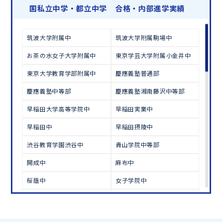
学習相談のお申し込みは
こちら
国私立中学・都立中学 合格・内部進学実績
筑波大学附属中
筑波大学附属駒場中
お茶の水女子大学附属中
東京学芸大学附属小金井中
東京大学教育学部附属中
慶應義塾普通部
慶應義塾中等部
慶應義塾湘南藤沢中等部
早稲田大学高等学院中
早稲田実業中
早稲田中
早稲田摂陵中
渋谷教育学園渋谷中
青山学院中等部
開成中
麻布中
桜蔭中
女子学院中
雙葉中
駒場東邦中
栄光学園中
海城中