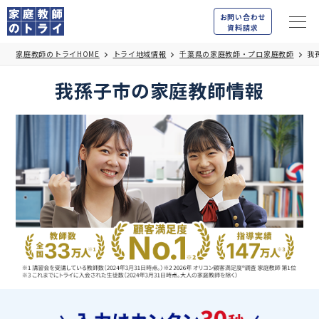
お問い合わせ
資料請求
家庭教師のトライHOME
トライ地域情報
千葉県の家庭教師・プロ家庭教師
我
我孫子市の家庭教師情報