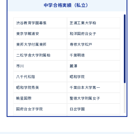
学習相談のお申し込みは
こちら
中学合格実績（私立）
渋谷教育学園幕張
芝浦工業大学柏
東京学館浦安
和洋国府台女子
東邦大学付属東邦
専修大学松戸
二松学舎大学附属柏
千葉明徳
市川
麗澤
八千代松陰
昭和学院
昭和学院秀英
千葉日本大学第一
暁星国際
聖徳大学附属女子
国府台女子学院
日出学園
西武台千葉
秀明八千代
芝浦工業大学柏
志学館