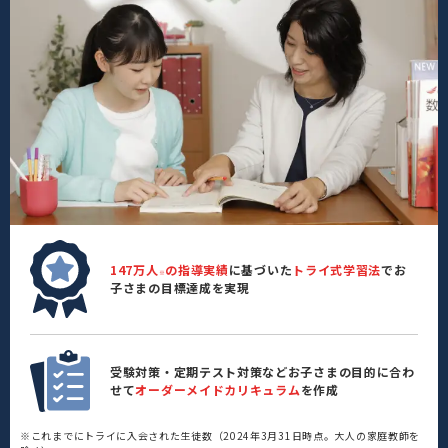
147万人
の指導実績
に基づいた
トライ式学習法
でお
※
子さまの目標達成を実現
受験対策・定期テスト対策などお子さまの目的に合わ
せて
オーダーメイドカリキュラム
を作成
※これまでにトライに入会された生徒数（2024年3月31日時点。大人の家庭教師を