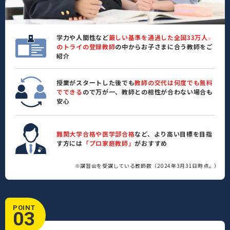
学力や人間性など
厳しい基準を通過した全国33万人
※
のトライの登録教師
の中からお子さまに合う教師をご
紹介
授業がスタートした後でも
教師の交代は何度でも無料
でできる
ので万が一、教師との相性が合わない場合も
安心
難関大学合格や医学部合格
など、より高い目標を目指
す方には
「プロ家庭教師」
がおすすめ
※講習会を受講している教師数（2024年3月31日時点。）
POINT
03