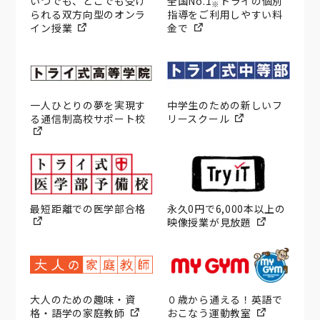
いつでも、どこでも受け
全国No.1
トライの個別
※
られる双方向型のオンラ
指導をご利用しやすい料
イン授業
金で
一人ひとりの夢を実現す
中学生のための新しいフ
る通信制高校サポート校
リースクール
最短距離での医学部合格
永久0円で6,000本以上の
映像授業が見放題
大人のための趣味・資
０歳から通える！英語で
格・語学の家庭教師
おこなう運動教室