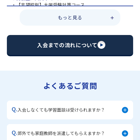
・【志望校別】大学受験対策コース
・共通テスト対策コース
もっと見る
・総合型選抜直前対策コース
・定期テスト・内申点対策コース
・苦手科目 総復習コース
・【英語資格検定】対策コース
入会までの流れについて
▼中学生に人気のコース
・【志望校別】公立・私立高校受験対策コース
・定期テスト内申点対策コース
・苦手科目 徹底克服コース
・不登校サポートコース
よくあるご質問
・宿題サポートコース
▼小学生に人気のコース
・私立中学受験対策コース
Q.
・学習習慣定着コース
入会しなくても学習面談は受けられますか？
・算数文章題対策コース
・中学入学準備コース
Q.
郊外でも家庭教師を派遣してもらえますか？