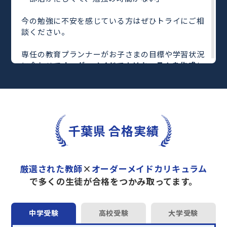
今の勉強に不安を感じている方はぜひトライにご相
談ください。
専任の教育プランナーがお子さまの目標や学習状況
に合わせて
オーダーメイドでカリキュラムを作成
し
ます。
完全マンツーマン
で自分に合った教師がわかるまで
丁寧に教えてくれるから、効率良く成績アップを目
指せます！
さらに、単元別の学習の理解度がわかる
「AI学習診
千葉県 合格実績
断」
や授業内容や授業以外の勉強をナビゲートする
「DAILY TRY」
など、豊富な学習コンテンツが
自宅
学習までサポート
します。
厳選された教師
×
オーダーメイドカリキュラム
トライで一緒に“自己最高得点”を目指しません
で多くの生徒が合格をつかみ取ってます。
か？
オンラインでの学習面談も承っております。
中学受験
高校受験
大学受験