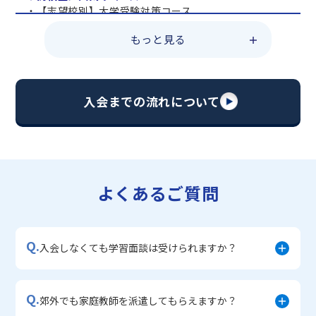
・【志望校別】大学受験対策コース
・共通テスト対策コース
もっと見る
・総合型選抜直前対策コース
・定期テスト・内申点対策コース
・苦手科目 総復習コース
・【英語資格検定】対策コース
入会までの流れについて
▼中学生に人気のコース
・【志望校別】公立・私立高校受験対策コース
・定期テスト内申点対策コース
・苦手科目 徹底克服コース
・不登校サポートコース
よくあるご質問
・宿題サポートコース
▼小学生に人気のコース
・私立中学受験対策コース
Q.
・学習習慣定着コース
入会しなくても学習面談は受けられますか？
・算数文章題対策コース
・中学入学準備コース
Q.
郊外でも家庭教師を派遣してもらえますか？