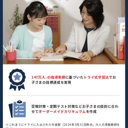
147万人
の指導実績
に基づいた
トライ式学習法
でお
※
子さまの目標達成を実現
受験対策・定期テスト対策などお子さまの目的に合わ
せて
オーダーメイドカリキュラム
を作成
※これまでにトライに入会された生徒数（2024年3月31日時点。大人の家庭教師を