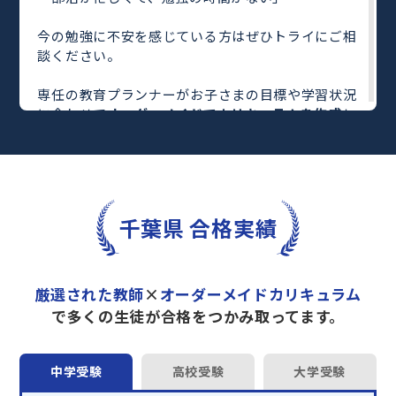
今の勉強に不安を感じている方はぜひトライにご相
談ください。
専任の教育プランナーがお子さまの目標や学習状況
に合わせて
オーダーメイドでカリキュラムを作成
し
ます。
完全マンツーマン
で自分に合った教師がわかるまで
丁寧に教えてくれるから、効率良く成績アップを目
指せます！
さらに、単元別の学習の理解度がわかる
「AI学習診
千葉県 合格実績
断」
や授業内容や授業以外の勉強をナビゲートする
「DAILY TRY」
など、豊富な学習コンテンツが
自宅
学習までサポート
します。
厳選された教師
×
オーダーメイドカリキュラム
トライで一緒に“自己最高得点”を目指しません
で多くの生徒が合格をつかみ取ってます。
か？
オンラインでの学習面談も承っております。
中学受験
高校受験
大学受験