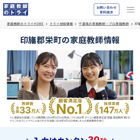
お問い合わせ
資料請求
家庭教師のトライHOME
トライ地域情報
千葉県の家庭教師・プロ家庭教師
印
印旛郡栄町の家庭教師情報