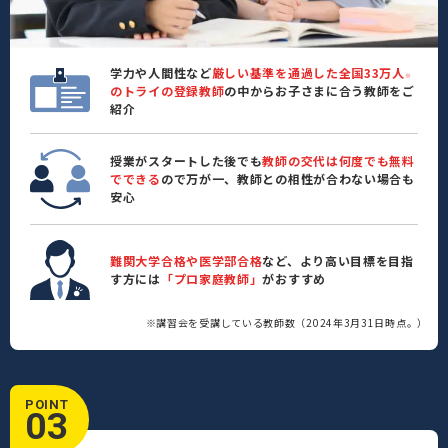
学力や人間性など
厳しい基準を通過した全国33万人
※
のトライの登録教師
の中からお子さまに合う教師をご
紹介
授業がスタートした後でも
教師の交代は何度でも無料
でできる
ので万が一、教師との相性が合わない場合も
安心
難関大学合格や医学部合格
など、より高い目標を目指
す方には
「プロ家庭教師」
がおすすめ
※講習会を受講している教師数（2024年3月31日時点。）
POINT
03