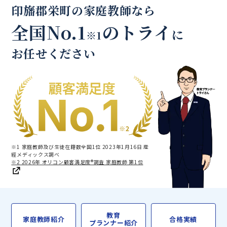
印旛郡栄町の家庭教師なら
全国No.1
のトライ
に
※1
お任せください
※1 家庭教師及び生徒在籍数全国1位 2023年1月16日 産
經メディックス調べ
※2 2026年 オリコン顧客満足度®調査 家庭教師 第1位
教育
家庭教師紹介
合格実績
プランナー紹介