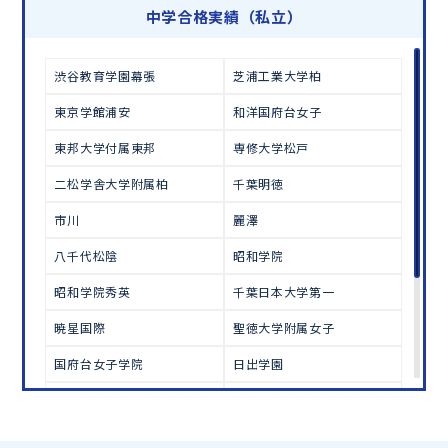
学習相談のお申し込みは
こちら
中学合格実績（私立）
渋谷教育学園幕張
芝浦工業大学柏
東京学館浦安
和洋国府台女子
東邦大学付属東邦
専修大学松戸
二松学舎大学附属柏
千葉明徳
市川
麗澤
八千代松陰
昭和学院
昭和学院秀英
千葉日本大学第一
暁星国際
聖徳大学附属女子
国府台女子学院
日出学園
西武台千葉
秀明八千代
芝浦工業大学柏
志学館