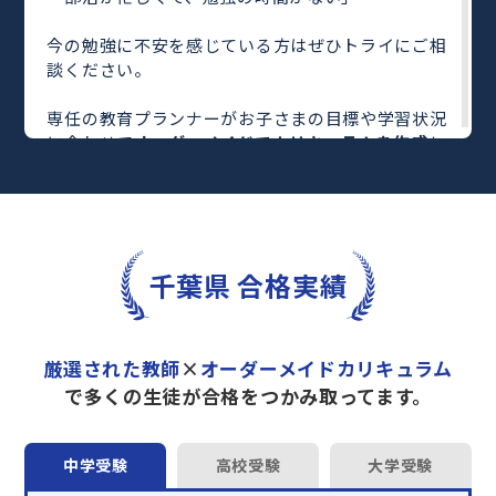
今の勉強に不安を感じている方はぜひトライにご相
談ください。
専任の教育プランナーがお子さまの目標や学習状況
に合わせて
オーダーメイドでカリキュラムを作成
し
ます。
完全マンツーマン
で自分に合った教師がわかるまで
丁寧に教えてくれるから、効率良く成績アップを目
指せます！
さらに、単元別の学習の理解度がわかる
「AI学習診
千葉県 合格実績
断」
や授業内容や授業以外の勉強をナビゲートする
「DAILY TRY」
など、豊富な学習コンテンツが
自宅
学習までサポート
します。
厳選された教師
×
オーダーメイドカリキュラム
トライで一緒に“自己最高得点”を目指しません
で多くの生徒が合格をつかみ取ってます。
か？
オンラインでの学習面談も承っております。
中学受験
高校受験
大学受験