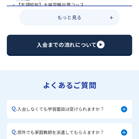
・【志望校別】大学受験対策コース
・共通テスト対策コース
もっと見る
・総合型選抜直前対策コース
・定期テスト・内申点対策コース
・苦手科目 総復習コース
・【英語資格検定】対策コース
入会までの流れについて
▼中学生に人気のコース
・【志望校別】公立・私立高校受験対策コース
・定期テスト内申点対策コース
・苦手科目 徹底克服コース
・不登校サポートコース
よくあるご質問
・宿題サポートコース
▼小学生に人気のコース
・私立中学受験対策コース
Q.
・学習習慣定着コース
入会しなくても学習面談は受けられますか？
・算数文章題対策コース
・中学入学準備コース
Q.
郊外でも家庭教師を派遣してもらえますか？