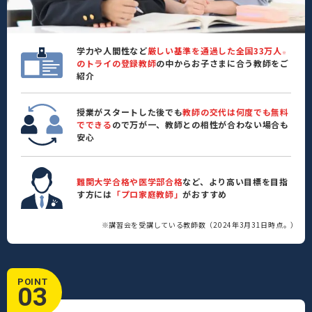
学力や人間性など
厳しい基準を通過した全国33万人
※
のトライの登録教師
の中からお子さまに合う教師をご
紹介
授業がスタートした後でも
教師の交代は何度でも無料
でできる
ので万が一、教師との相性が合わない場合も
安心
難関大学合格や医学部合格
など、より高い目標を目指
す方には
「プロ家庭教師」
がおすすめ
※講習会を受講している教師数（2024年3月31日時点。）
POINT
03