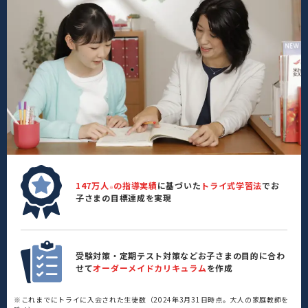
147万人
の指導実績
に基づいた
トライ式学習法
でお
※
子さまの目標達成を実現
受験対策・定期テスト対策などお子さまの目的に合わ
せて
オーダーメイドカリキュラム
を作成
※これまでにトライに入会された生徒数（2024年3月31日時点。大人の家庭教師を