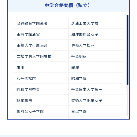
学習相談のお申し込みは
こちら
中学合格実績（私立）
渋谷教育学園幕張
芝浦工業大学柏
東京学館浦安
和洋国府台女子
東邦大学付属東邦
専修大学松戸
二松学舎大学附属柏
千葉明徳
市川
麗澤
八千代松陰
昭和学院
昭和学院秀英
千葉日本大学第一
暁星国際
聖徳大学附属女子
国府台女子学院
日出学園
西武台千葉
秀明八千代
芝浦工業大学柏
志学館