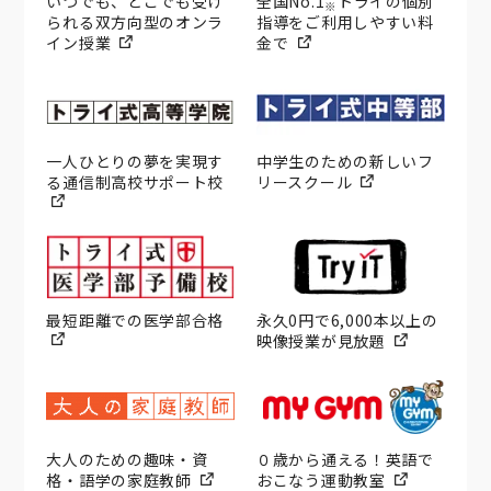
いつでも、どこでも受け
全国No.1
トライの個別
※
られる双方向型のオンラ
指導をご利用しやすい料
イン授業
金で
一人ひとりの夢を実現す
中学生のための新しいフ
る通信制高校サポート校
リースクール
最短距離での医学部合格
永久0円で6,000本以上の
映像授業が見放題
大人のための趣味・資
０歳から通える！英語で
格・語学の家庭教師
おこなう運動教室