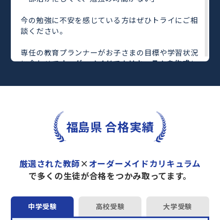
今の勉強に不安を感じている方はぜひトライにご相
談ください。
専任の教育プランナーがお子さまの目標や学習状況
に合わせて
オーダーメイドでカリキュラムを作成
し
ます。
完全マンツーマン
で自分に合った教師がわかるまで
丁寧に教えてくれるから、効率良く成績アップを目
指せます！
さらに、単元別の学習の理解度がわかる
「AI学習診
福島県 合格実績
断」
や授業内容や授業以外の勉強をナビゲートする
「DAILY TRY」
など、豊富な学習コンテンツが
自宅
学習までサポート
します。
厳選された教師
×
オーダーメイドカリキュラム
トライで一緒に“自己最高得点”を目指しません
で多くの生徒が合格をつかみ取ってます。
か？
オンラインでの学習面談も承っております。
中学受験
高校受験
大学受験