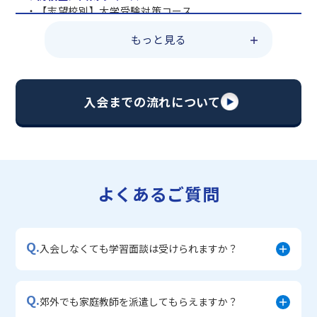
・【志望校別】大学受験対策コース
・共通テスト対策コース
もっと見る
・総合型選抜直前対策コース
・定期テスト・内申点対策コース
・苦手科目 総復習コース
・【英語資格検定】対策コース
入会までの流れについて
▼中学生に人気のコース
・【志望校別】公立・私立高校受験対策コース
・定期テスト内申点対策コース
・苦手科目 徹底克服コース
・不登校サポートコース
よくあるご質問
・宿題サポートコース
▼小学生に人気のコース
・私立中学受験対策コース
Q.
・学習習慣定着コース
入会しなくても学習面談は受けられますか？
・算数文章題対策コース
・中学入学準備コース
Q.
郊外でも家庭教師を派遣してもらえますか？