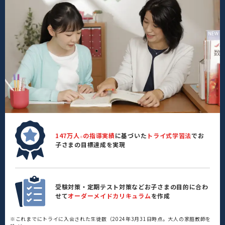
147万人
の指導実績
に基づいた
トライ式学習法
でお
※
子さまの目標達成を実現
受験対策・定期テスト対策などお子さまの目的に合わ
せて
オーダーメイドカリキュラム
を作成
※これまでにトライに入会された生徒数（2024年3月31日時点。大人の家庭教師を