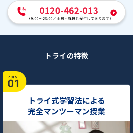
0120-462-013
（
9:00～23:00
／
土日・祝日も受付しております
）
トライの特徴
POINT
01
トライ式学習法による
完全マンツーマン授業