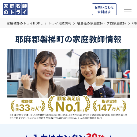
お問い合わせ
資料請求
家庭教師のトライHOME
トライ地域情報
福島県の家庭教師・プロ家庭教師
耶
耶麻郡磐梯町の家庭教師情報