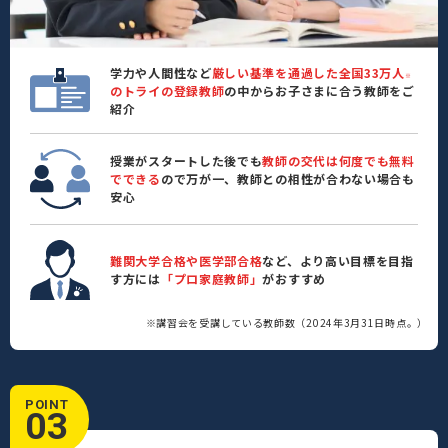
学力や人間性など
厳しい基準を通過した全国33万人
※
のトライの登録教師
の中からお子さまに合う教師をご
紹介
授業がスタートした後でも
教師の交代は何度でも無料
でできる
ので万が一、教師との相性が合わない場合も
安心
難関大学合格や医学部合格
など、より高い目標を目指
す方には
「プロ家庭教師」
がおすすめ
※講習会を受講している教師数（2024年3月31日時点。）
POINT
03