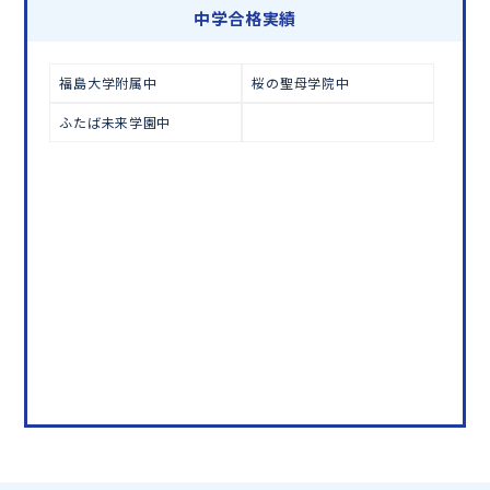
学習相談のお申し込みは
こちら
中学合格実績
福島大学附属中
桜の聖母学院中
ふたば未来学園中