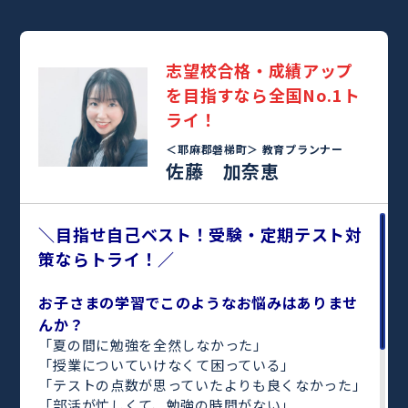
志望校合格・成績アップ
を目指すなら全国No.1ト
ライ！
＜耶麻郡磐梯町＞
教育プランナー
佐藤 加奈恵
＼目指せ自己ベスト！受験・定期テスト対
策ならトライ！／
お子さまの学習でこのようなお悩みはありませ
んか？
「夏の間に勉強を全然しなかった」
「授業についていけなくて困っている」
「テストの点数が思っていたよりも良くなかった」
「部活が忙しくて、勉強の時間がない」