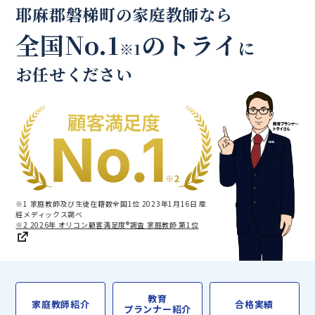
耶麻郡磐梯町の家庭教師なら
全国No.1
のトライ
に
※1
お任せください
※1 家庭教師及び生徒在籍数全国1位 2023年1月16日 産
經メディックス調べ
※2 2026年 オリコン顧客満足度®調査 家庭教師 第1位
教育
家庭教師紹介
合格実績
プランナー紹介