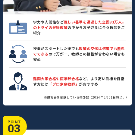
学力や人間性など
厳しい基準を通過した全国33万人
※
のトライの登録教師
の中からお子さまに合う教師をご
紹介
授業がスタートした後でも
教師の交代は何度でも無料
でできる
ので万が一、教師との相性が合わない場合も
安心
難関大学合格や医学部合格
など、より高い目標を目指
す方には
「プロ家庭教師」
がおすすめ
※講習会を受講している教師数（2024年3月31日時点。）
POINT
03