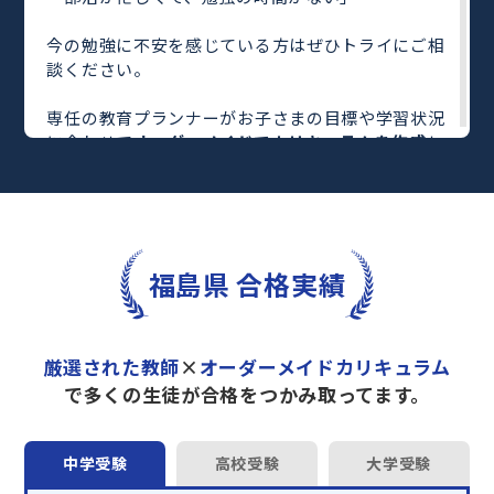
今の勉強に不安を感じている方はぜひトライにご相
談ください。
専任の教育プランナーがお子さまの目標や学習状況
に合わせて
オーダーメイドでカリキュラムを作成
し
ます。
完全マンツーマン
で自分に合った教師がわかるまで
丁寧に教えてくれるから、効率良く成績アップを目
指せます！
さらに、単元別の学習の理解度がわかる
「AI学習診
福島県 合格実績
断」
や授業内容や授業以外の勉強をナビゲートする
「DAILY TRY」
など、豊富な学習コンテンツが
自宅
学習までサポート
します。
厳選された教師
×
オーダーメイドカリキュラム
トライで一緒に“自己最高得点”を目指しません
で多くの生徒が合格をつかみ取ってます。
か？
オンラインでの学習面談も承っております。
中学受験
高校受験
大学受験