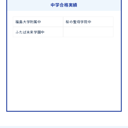
学習相談のお申し込みは
こちら
中学合格実績
福島大学附属中
桜の聖母学院中
ふたば未来学園中