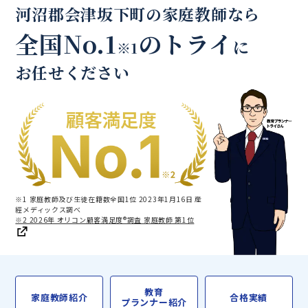
河沼郡会津坂下町の家庭教師なら
全国No.1
のトライ
に
※1
お任せください
※1 家庭教師及び生徒在籍数全国1位 2023年1月16日 産
經メディックス調べ
※2 2026年 オリコン顧客満足度®調査 家庭教師 第1位
教育
家庭教師紹介
合格実績
プランナー紹介