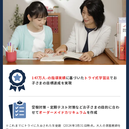
147万人
の指導実績
に基づいた
トライ式学習法
でお
※
子さまの目標達成を実現
受験対策・定期テスト対策などお子さまの目的に合わ
せて
オーダーメイドカリキュラム
を作成
※これまでにトライに入会された生徒数（2024年3月31日時点。大人の家庭教師を