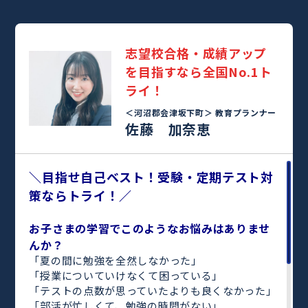
志望校合格・成績アップ
を目指すなら全国No.1ト
ライ！
＜河沼郡会津坂下町＞
教育プランナー
佐藤 加奈恵
＼目指せ自己ベスト！受験・定期テスト対
策ならトライ！／
お子さまの学習でこのようなお悩みはありませ
んか？
「夏の間に勉強を全然しなかった」
「授業についていけなくて困っている」
「テストの点数が思っていたよりも良くなかった」
「部活が忙しくて、勉強の時間がない」