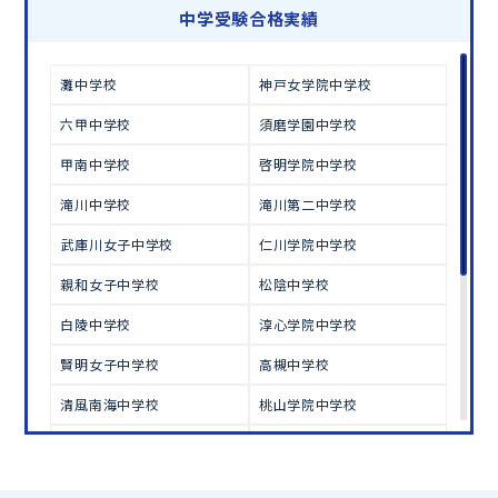
学習相談のお申し込みは
こちら
中学受験合格実績
灘中学校
神戸女学院中学校
六甲中学校
須磨学園中学校
甲南中学校
啓明学院中学校
滝川中学校
滝川第二中学校
武庫川女子中学校
仁川学院中学校
親和女子中学校
松陰中学校
白陵中学校
淳心学院中学校
賢明女子中学校
高槻中学校
清風南海中学校
桃山学院中学校
初芝中学校
大阪学芸中学校
大阪女学院中学校
帝塚山学院中学校