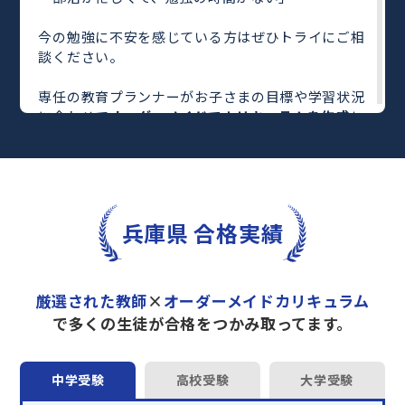
今の勉強に不安を感じている方はぜひトライにご相
談ください。
専任の教育プランナーがお子さまの目標や学習状況
に合わせて
オーダーメイドでカリキュラムを作成
し
ます。
完全マンツーマン
で自分に合った教師がわかるまで
丁寧に教えてくれるから、効率良く成績アップを目
指せます！
さらに、単元別の学習の理解度がわかる
「AI学習診
兵庫県 合格実績
断」
や授業内容や授業以外の勉強をナビゲートする
「DAILY TRY」
など、豊富な学習コンテンツが
自宅
学習までサポート
します。
厳選された教師
×
オーダーメイドカリキュラム
トライで一緒に“自己最高得点”を目指しません
で多くの生徒が合格をつかみ取ってます。
か？
オンラインでの学習面談も承っております。
中学受験
高校受験
大学受験