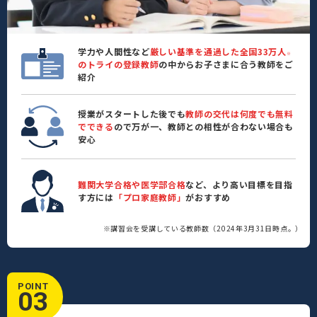
学力や人間性など
厳しい基準を通過した全国33万人
※
のトライの登録教師
の中からお子さまに合う教師をご
紹介
授業がスタートした後でも
教師の交代は何度でも無料
でできる
ので万が一、教師との相性が合わない場合も
安心
難関大学合格や医学部合格
など、より高い目標を目指
す方には
「プロ家庭教師」
がおすすめ
※講習会を受講している教師数（2024年3月31日時点。）
POINT
03