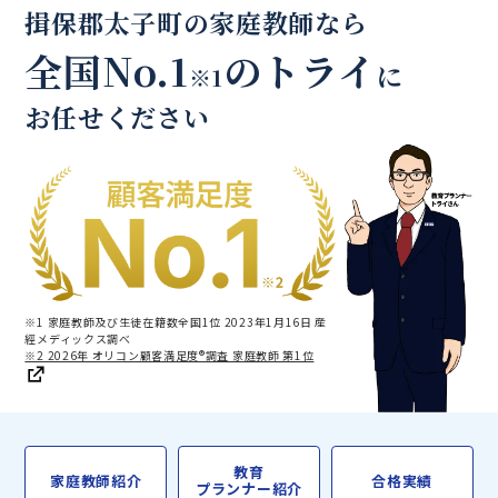
揖保郡太子町の家庭教師なら
全国No.1
のトライ
に
※1
お任せください
※1 家庭教師及び生徒在籍数全国1位 2023年1月16日 産
經メディックス調べ
※2 2026年 オリコン顧客満足度®調査 家庭教師 第1位
教育
家庭教師紹介
合格実績
プランナー紹介