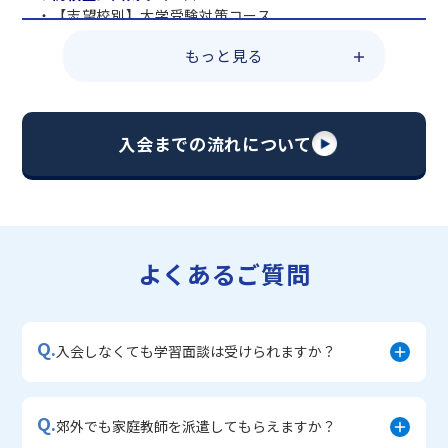
・【志望校別】大学受験対策コース
・共通テスト対策コース
もっと見る
・総合型選抜直前対策コース
・定期テスト・内申点対策コース
・苦手科目 総復習コース
・【英語資格検定】対策コース
入会までの流れについて
▼中学生に人気のコース
・【志望校別】公立・私立高校受験対策コース
・定期テスト内申点対策コース
・苦手科目 徹底克服コース
・不登校サポートコース
よくあるご質問
・宿題サポートコース
▼小学生に人気のコース
・私立中学受験対策コース
Q.
・学習習慣定着コース
入会しなくても学習面談は受けられますか？
・算数文章題対策コース
・中学入学準備コース
Q.
郊外でも家庭教師を派遣してもらえますか？