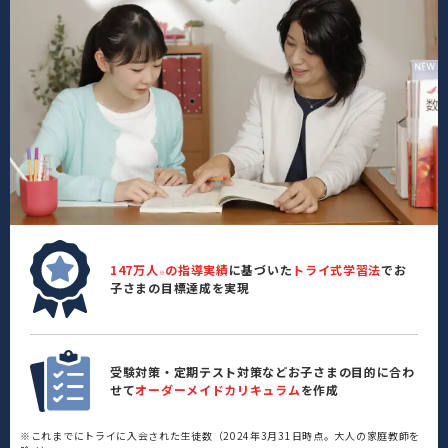
147万人
の指導実績
に基づいた
トライ式学習法
でお
※
子さまの目標達成を実現
受験対策・定期テスト対策などお子さまの目的に合わ
せて
オーダーメイドカリキュラム
を作成
※これまでにトライに入会された生徒数（2024年3月31日時点。大人の家庭教師を