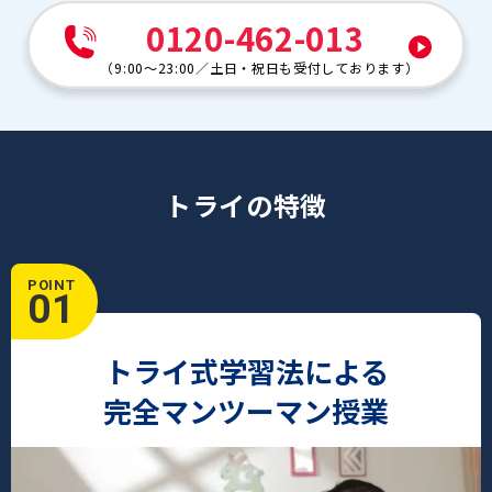
0120-462-013
（
9:00～23:00
／
土日・祝日も受付しております
）
トライの特徴
POINT
01
トライ式学習法による
完全マンツーマン授業