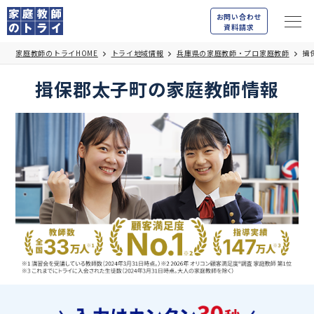
お問い合わせ
資料請求
家庭教師のトライHOME
トライ地域情報
兵庫県の家庭教師・プロ家庭教師
揖
揖保郡太子町の家庭教師情報