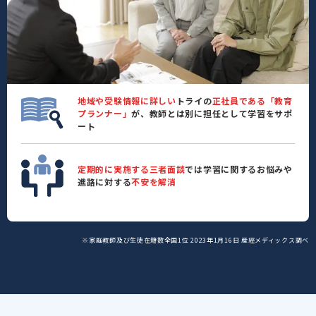
地域や受験情報に詳しい
トライの
正社員である「教育
プランナー」
が、教師とは別に担任として学習をサポ
ート
定期的に実施する三者面談
では学習に関するお悩みや
進路に対する
不安を解消
※家庭教師及び生徒在籍数全国1位 2023年1月16日 産經メディックス調べ