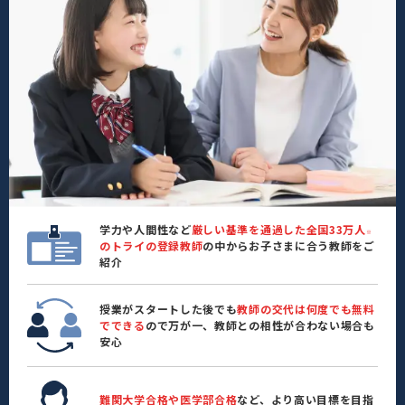
学力や人間性など
厳しい基準を通過した全国33万人
※
のトライの登録教師
の中からお子さまに合う教師をご
紹介
授業がスタートした後でも
教師の交代は何度でも無料
でできる
ので万が一、教師との相性が合わない場合も
安心
難関大学合格や医学部合格
など、より高い目標を目指