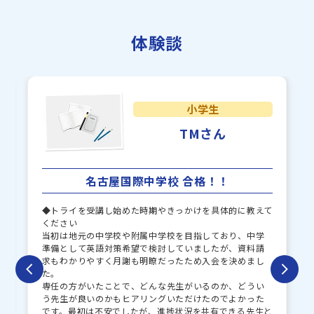
立命館守山中学校
岡山白陵中学校
体験談
啓明中学校
神戸海星女子中学校
神戸龍谷中学校
他多数
小学生
TMさん
名古屋国際中学校 合格！！
◆トライを受講し始めた時期やきっかけを具体的に教えて
ください
当初は地元の中学校や附属中学校を目指しており、中学
準備として英語対策希望で検討していましたが、資料請
求もわかりやすく月謝も明瞭だったため入会を決めまし
た。
専任の方がいたことで、どんな先生がいるのか、どうい
う先生が良いのかもヒアリングいただけたのでよかった
です。最初は不安でしたが、進捗状況を共有できる先生と