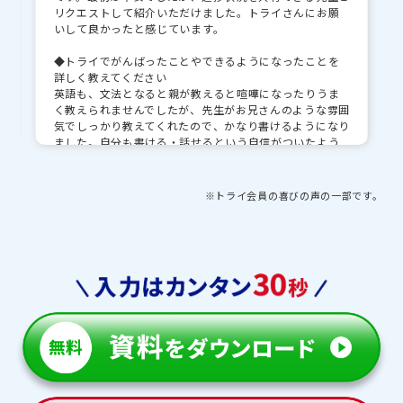
リクエストして紹介いただけました。トライさんにお願
いして良かったと感じています。
◆トライでがんばったことやできるようになったことを
詳しく教えてください
英語も、文法となると親が教えると喧嘩になったりうま
く教えられませんでしたが、先生がお兄さんのような雰囲
気でしっかり教えてくれたので、かなり書けるようになり
ました。自分も書ける・話せるという自信がついたよう
です。
算数・理科は、ノートを書けないのが課題でした。正直
に相談したところ、オンラインで画面に書いたものを見
※トライ会員の喜びの声の一部です。
せていただいて指導してもらえました。授業のノートもデ
ータでいただけたので、授業が終わってからも先生の指導
内容を振り返ることができました。塾でもノートを取れ
るようになり、＋αで細かく指導いただけたおかげで、き
れいにノート書けるようになりました。
◆先生に１対１で教えてもらえてよかったこと、できるよ
うになったことを教えてください
集団の場合だとフィードバックに時間がかかりますが、
トライは1対1なのでその場で教えてもらえるのが、子ど
もに合っていました。
塾ではなかなか質問できないということもありました
が、トライだと1対1だと気軽に質問でき、指導前にわか