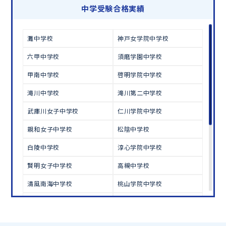
学習相談のお申し込みは
こちら
中学受験合格実績
灘中学校
神戸女学院中学校
六甲中学校
須磨学園中学校
甲南中学校
啓明学院中学校
滝川中学校
滝川第二中学校
武庫川女子中学校
仁川学院中学校
親和女子中学校
松陰中学校
白陵中学校
淳心学院中学校
賢明女子中学校
高槻中学校
清風南海中学校
桃山学院中学校
初芝中学校
大阪学芸中学校
大阪女学院中学校
帝塚山学院中学校