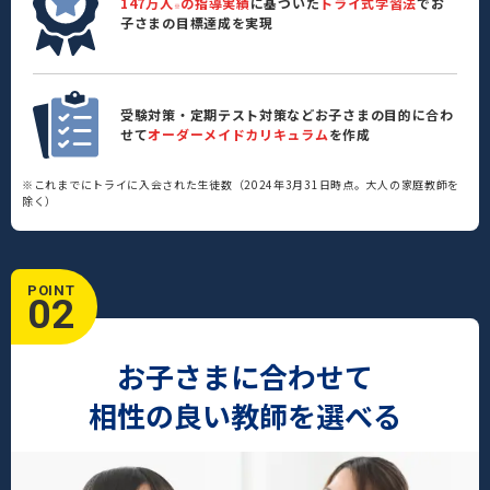
147万人
の指導実績
に基づいた
トライ式学習法
でお
※
子さまの目標達成を実現
受験対策・定期テスト対策などお子さまの目的に合わ
せて
オーダーメイドカリキュラム
を作成
※これまでにトライに入会された生徒数（2024年3月31日時点。大人の家庭教師を
除く）
POINT
02
お子さまに合わせて
相性の良い教師を選べる