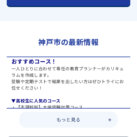
神戸市の最新情報
おすすめコース！
一人ひとりに合わせて専任の教育プランナーがカリキュ
ラムを作成します。
受験や定期テストで結果を出したい方はぜひトライにお
任せください！
▼高校生に人気のコース
・【志望校別】大学受験対策コース
・共通テスト対策コース
もっと見る
・総合型選抜直前対策コース
・定期テスト・内申点対策コース
・苦手科目 総復習コース