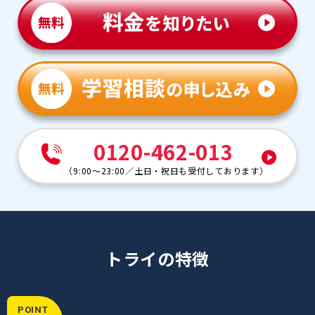
らないところを共有してすぐ解決できました。
◆先生・教育プランナーとの思い出や印象的な出来事を
教えてください
対面だった時もオンラインになっても、優しく声をかけて
くれました。プランナーの方も親身になってくれました。
塾だと保護者様のみの面談が多いですが、「良ければお
子さまも」と、本人との面談時間を取ってくれたのが印象
的でした。最初の面談時も準備してくれたり、"本人
が"どうなのか、困っていることはないかを上手に聞き出
してくださり、"本人に"ウェイトを置いて面談してくだ
0120-462-013
さったのが良かったです。
（
9:00～23:00
／
土日・祝日も受付しております
）
トライの特徴
POINT