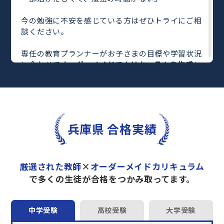
今の勉強に不安を感じている方はぜひトライにご相
談ください。
専任の教育プランナーがお子さまの目標や学習状況
に合わせて
オーダーメイドでカリキュラムを作成
し
ます。
完全マンツーマン
で自分に合った教師がわかるまで
丁寧に教えてくれるから、効率良く成績アップを目
指せます！
さらに、単元別の学習の理解度がわかる
「AI学習診
兵庫県 合格実績
断」
や授業内容や授業以外の勉強をナビゲートする
「DAILY TRY」
など、豊富な学習コンテンツが
自宅
学習までサポート
します。
厳選された教師
×
オーダーメイドカリキュラム
トライで一緒に“自己最高得点”を目指しません
で多くの生徒が合格をつかみ取ってます。
か？
オンラインでの学習面談も承っております。
中学受験
高校受験
大学受験