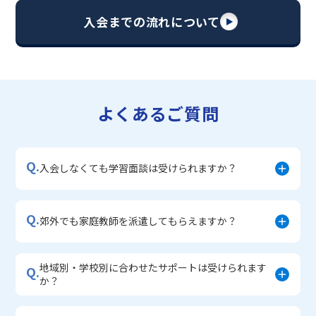
・【英語資格検定】対策コース
入会までの流れについて
▼中学生に人気のコース
・【志望校別】公立・私立高校受験対策コース
・定期テスト内申点対策コース
・苦手科目 徹底克服コース
・不登校サポートコース
よくあるご質問
・宿題サポートコース
▼小学生に人気のコース
・私立中学受験対策コース
Q.
・学習習慣定着コース
入会しなくても学習面談は受けられますか？
・算数文章題対策コース
・中学入学準備コース
Q.
郊外でも家庭教師を派遣してもらえますか？
地域別・学校別に合わせたサポートは受けられます
Q.
か？