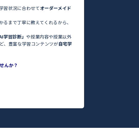
験・定期テスト対策ならトライ！／
お悩みはありませんか？
った」
っている」
よりも良くなかった」
間がない」
方はぜひトライにご相談ください。
さまの目標や学習状況に合わせて
オーダーメイド
。
った教師がわかるまで丁寧に教えてくれるから、
ます！
度がわかる
「AI学習診断」
や授業内容や授業以外
ILY TRY」
など、豊富な学習コンテンツが
自宅学