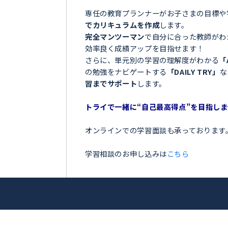
＼目指せ自己ベスト！受
蔵王町＞
ンナー
お子さまの学習でこのような
 加奈恵
「夏の間に勉強を全然しなか
「授業についていけなくて困
アップを目指
「テストの点数が思っていた
「部活が忙しくて、勉強の時
トライ！
今の勉強に不安を感じている
専任の教育プランナーがお子
でカリキュラムを作成
します
完全マンツーマン
で自分に合
効率良く成績アップを目指せ
さらに、単元別の学習の理解
の勉強をナビゲートする
「DA
習までサポート
します。