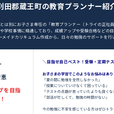
0120-462-013
（
9:00～23:00
／
土日・祝日も受付しております
）
刈田郡蔵王町の
教育プラン
、教師とは別にお子さま専任の「教育プランナー（ト
験情報や学校事情に精通しており、成績アップや受験
オーダーメイドカリキュラム作成から、日々の勉強のサ