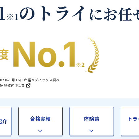
刈田郡蔵王町の家庭教
.1
のトライ
に
※1
国1位 2023年1月16日 産經メディックス調べ
足度®調査 家庭教師 第1位