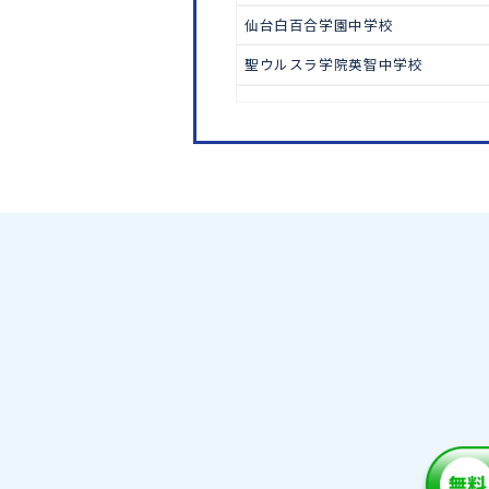
中学受験
仙台二華中学校
古川黎明中学校
東北学院中学校
仙台白百合学園中学校
聖ウルスラ学院英智中学校