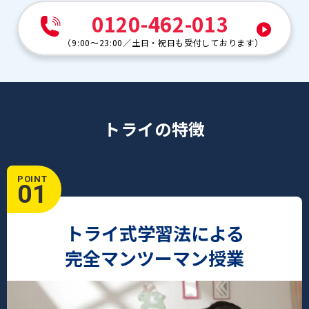
0120-462-013
（
9:00～23:00
／
土日・祝日も受付しております
）
トライの特徴
POINT
01
トライ式学習法による
完全マンツーマン授業