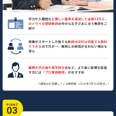
学力や人間性など
厳しい基準を通過した全国33万人
※
のトライの登録教師
の中からお子さまに合う教師をご
紹介
授業がスタートした後でも
教師の交代は何度でも無料
でできる
ので万が一、教師との相性が合わない場合も
安心
難関大学合格や医学部合格
など、より高い目標を目指
す方には
「プロ家庭教師」
がおすすめ
※講習会を受講している教師数（2024年3月31日時点。）
POINT
03