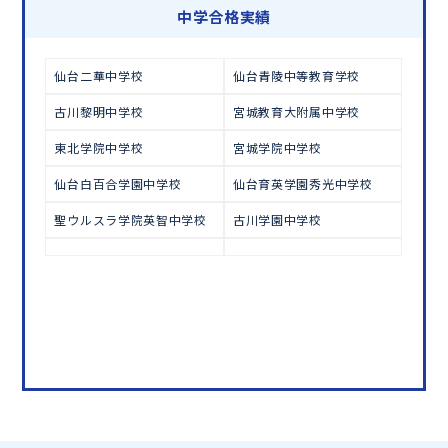
学習相談のお申し込みは
こちら
中学合格実績
仙台二華中学校
仙台青陵中等教育学校
古川黎明中学校
宮城教育大附属中学校
東北学院中学校
宮城学院中学校
仙台白百合学園中学校
仙台育英学園秀光中学校
聖ウルスラ学院英智中学校
古川学園中学校