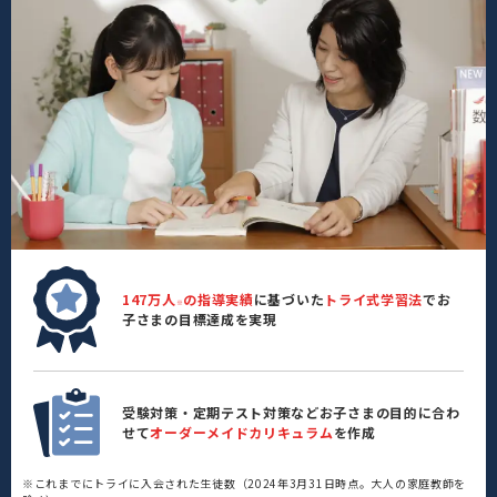
147万人
の指導実績
に基づいた
トライ式学習法
でお
※
子さまの目標達成を実現
受験対策・定期テスト対策などお子さまの目的に合わ
せて
オーダーメイドカリキュラム
を作成
※これまでにトライに入会された生徒数（2024年3月31日時点。大人の家庭教師を