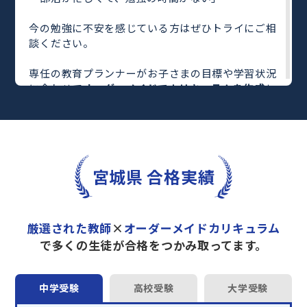
今の勉強に不安を感じている方はぜひトライにご相
談ください。
専任の教育プランナーがお子さまの目標や学習状況
に合わせて
オーダーメイドでカリキュラムを作成
し
ます。
完全マンツーマン
で自分に合った教師がわかるまで
丁寧に教えてくれるから、効率良く成績アップを目
指せます！
さらに、単元別の学習の理解度がわかる
「AI学習診
宮城県 合格実績
断」
や授業内容や授業以外の勉強をナビゲートする
「DAILY TRY」
など、豊富な学習コンテンツが
自宅
学習までサポート
します。
厳選された教師
×
オーダーメイドカリキュラム
トライで一緒に“自己最高得点”を目指しません
で多くの生徒が合格をつかみ取ってます。
か？
オンラインでの学習面談も承っております。
中学受験
高校受験
大学受験