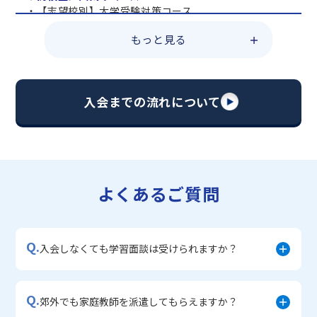
・【志望校別】大学受験対策コース
・共通テスト対策コース
もっと見る
・総合型選抜直前対策コース
・定期テスト・内申点対策コース
・苦手科目 総復習コース
・【英語資格検定】対策コース
入会までの流れについて
▼中学生に人気のコース
・【志望校別】公立・私立高校受験対策コース
・定期テスト内申点対策コース
・苦手科目 徹底克服コース
・不登校サポートコース
よくあるご質問
・宿題サポートコース
▼小学生に人気のコース
・私立中学受験対策コース
Q.
・学習習慣定着コース
入会しなくても学習面談は受けられますか？
・算数文章題対策コース
・中学入学準備コース
Q.
郊外でも家庭教師を派遣してもらえますか？