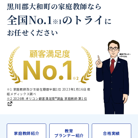
黒川郡大和町の家庭教師なら
全国No.1
のトライ
に
※1
お任せください
※1 家庭教師及び生徒在籍数全国1位 2023年1月16日 産
經メディックス調べ
※2 2026年 オリコン顧客満足度®調査 家庭教師 第1位
教育
家庭教師紹介
合格実績
プランナー紹介