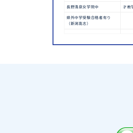
中学受験
諏訪清陵附属中
信大附属中
長野日大中
長野清泉女学院中
県外中学受験合格者有り
（新潟高志）