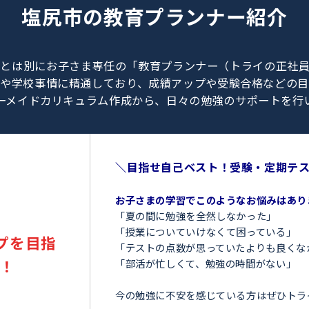
0120-462-013
（
9:00～23:00
／
土日・祝日も受付しております
）
塩尻市の
教育プランナー
、教師とは別にお子さま専任の「教育プランナー（ト
験情報や学校事情に精通しており、成績アップや受験
オーダーメイドカリキュラム作成から、日々の勉強のサ