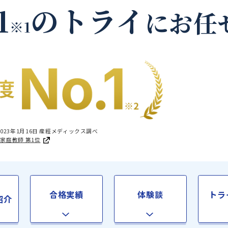
塩尻市の家庭教師
.1
のトライ
に
※1
国1位 2023年1月16日 産經メディックス調べ
足度®調査 家庭教師 第1位