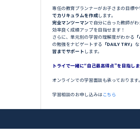
＼目指せ自己ベスト！受
＞
ンナー
お子さまの学習でこのような
俊輔
「夏の間に勉強を全然しなか
「授業についていけなくて困
アップを目指
「テストの点数が思っていた
トライ！
「部活が忙しくて、勉強の時
今の勉強に不安を感じている
専任の教育プランナーがお子
でカリキュラムを作成
します
完全マンツーマン
で自分に合
効率良く成績アップを目指せ
さらに、単元別の学習の理解
の勉強をナビゲートする
「DA
習までサポート
します。