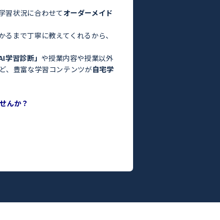
験・定期テスト対策ならトライ！／
お悩みはありませんか？
った」
っている」
よりも良くなかった」
間がない」
方はぜひトライにご相談ください。
さまの目標や学習状況に合わせて
オーダーメイド
。
った教師がわかるまで丁寧に教えてくれるから、
ます！
度がわかる
「AI学習診断」
や授業内容や授業以外
ILY TRY」
など、豊富な学習コンテンツが
自宅学