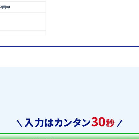
で多くの生徒が合格をつかみ取っ
高校受験
中学合格実績
屋代附属中
佐久長聖中
松本秀峰中
才教学園中